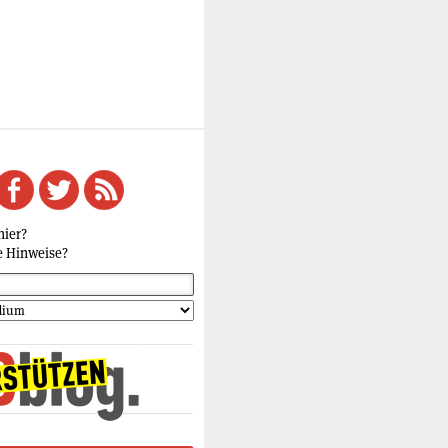
hier?
e Hinweise?