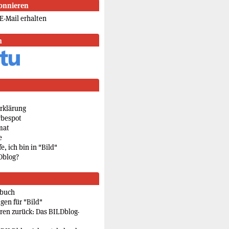
onnieren
E-Mail erhalten
n
rklärung
rbespot
mat
e
e, ich bin in "Bild"
Dblog?
rbuch
gen für "Bild"
eren zurück: Das BILDblog-