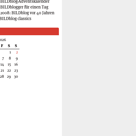
 BILDblog-Adventskalender
 BILDblogger für einen Tag
2008: BILDblog vor 40 Jahren
BILDblog classics
2026
F
S
S
1
2
7
8
9
14
15
16
21
22
23
28
29
30