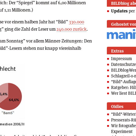
eich: Der “Spiegel” kommt auf 6,00 Millionen
BILDblog ab
f 1,11 Millionen.)
Updates
per 
e vor einem halben Jahr hat “Bild”
330.000
Gehostet vo
g” ging die Zahl der Leser um
240.000 zurück
.
d am Sonntag” vor allem Männer-Zeitungen: Den
ild”-Lesern stehen nur knapp viereinhalb
Extras
Impressum
Datenschutze
BILDblog-We
Schlagzeil-o-
"Bild"-Auflag
Ratgeber: Hilf
Wer liest BIL
Oldies
"Bild"-Wörte
Presserats-Rü
Wir fotografi
Experiment