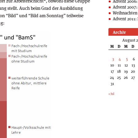
rt zur Arbeiterschicht
*
, obwohl diese Gruppe
Advent 2006:
Advent 2007:
ung stellt. Auch beim Grad der Ausbildung
Weihnachten 
von “Bild” und “Bild am Sonntag” teilweise
Advent 2011: 
ng:
Archiv
August 
M
D
M
D
3
4
5
6
10
11
12
13
17
18
19
20
24
25
26
27
31
« Jul