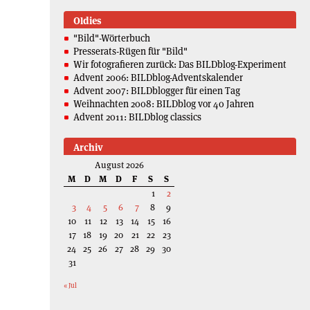
Oldies
"Bild"-Wörterbuch
Presserats-Rügen für "Bild"
Wir fotografieren zurück: Das BILDblog-Experiment
Advent 2006: BILDblog-Adventskalender
Advent 2007: BILDblogger für einen Tag
Weihnachten 2008: BILDblog vor 40 Jahren
Advent 2011: BILDblog classics
Archiv
August 2026
M
D
M
D
F
S
S
1
2
3
4
5
6
7
8
9
10
11
12
13
14
15
16
17
18
19
20
21
22
23
24
25
26
27
28
29
30
31
« Jul