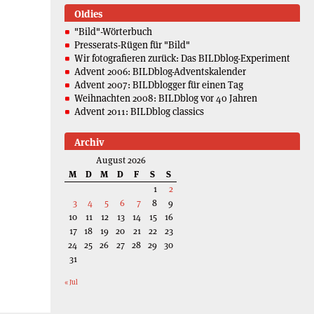
Oldies
"Bild"-Wörterbuch
Presserats-Rügen für "Bild"
Wir fotografieren zurück: Das BILDblog-Experiment
Advent 2006: BILDblog-Adventskalender
Advent 2007: BILDblogger für einen Tag
Weihnachten 2008: BILDblog vor 40 Jahren
Advent 2011: BILDblog classics
Archiv
August 2026
M
D
M
D
F
S
S
1
2
3
4
5
6
7
8
9
10
11
12
13
14
15
16
17
18
19
20
21
22
23
24
25
26
27
28
29
30
31
« Jul