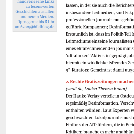
handverlesene Links
lassen, in der sie auch die Berichte
zu lesenswerten
Geschichten aus alten
insbesondere Leitmedien, sind Eck
und neuen Medien.
professionellen Journalismus gehör
Tipps gerne bis 8 Uhr
geführte Kampagnen; Desinformati
an
6vor9
@bildblog.de
Erstaunlich ist, dass im Politik-Teil
Leitmediums einzelne Journalisten (
eines ehrabschneidenden Journalism
‘ultralinken’ ‘Aktivistin’ geprägt,
hiermit ein wirklichkeitsfremdes Ze
9”-Kurators: Gemeint ist damit aug
2. Rechte Gratiszeitungen mach
(verdi.de, Louisa Theresa Braun)
Der Hauke-Verlag verteile in Ostdeu
regelmäßig Desinformation, Versc
enthalten würden. Laut Experten w
geschwächten Lokaljournalismus fü
Einfluss der AfD fördern, die in Be
Kritikern brauche es mehr unabhän