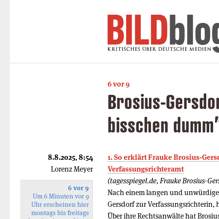
6 vor 9
Brosius-Gersdor
bisschen dumm
8.8.2025, 8:54
1. So erklärt Frauke Brosius-Gers
Lorenz Meyer
Verfassungsrichteramt
(tagesspiegel.de, Frauke Brosius-Ger
6 vor 9
Nach einem langen und unwürdigen
Um 6 Minuten vor 9
Gersdorf zur Verfassungsrichterin,
Uhr erscheinen hier
montags bis freitags
Über ihre Rechtsanwälte hat Brosiu