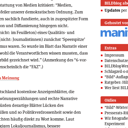
BILDblog ab
rstattung von Medien kritisiert: “Medien,
Updates
per 
pfeiler unserer demokratischen Ordnung. Zum
en sachlich fundierte, auch in zugespitzter Form
Gehostet vo
on und Diffamierung hingegen nicht.
 (nicht: im Feuilleton) eines Qualitäts- und
nicht: Journalistinnen) zunächst ‘Speerspitze’
us waren. So wurde im Blatt das Narrativ einer
Extras
 obwohl die Verantwortlichen wissen mussten, dass
Impressum
rrbild gezeichnet wird.” (Anmerkung des “6-vor-
Datenschutze
BILDblog-We
enscheinlich die “FAZ”.)
Schlagzeil-o-
"Bild"-Auflag
en Meinung
Ratgeber: Hilf
Wer liest BIL
tschland kostenlose Anzeigenblätter, die
hwörungserzählungen und rechte Narrative
Oldies
ürden derartige Blätter Lücken des
"Bild"-Wörte
llen und so Politikverdrossenheit sowie den
Presserats-Rü
Wir fotografi
richten häufig direkt zu Wort komme. Laut
Experiment
gigen Lokaljournalismus, bessere