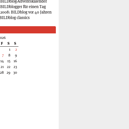
 BILDblog-Adventskalender
 BILDblogger für einen Tag
2008: BILDblog vor 40 Jahren
BILDblog classics
2026
F
S
S
1
2
7
8
9
14
15
16
21
22
23
28
29
30