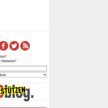
hier?
e Hinweise?