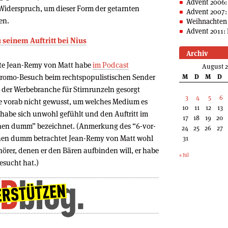
Advent 2006:
iderspruch, um dieser Form der getarnten
Advent 2007:
en.
Weihnachten 
Advent 2011: 
 seinem Auftritt bei Nius
Archiv
erte Jean-Remy von Matt habe
im Podcast
August 
romo-Besuch beim rechtspopulistischen Sender
M
D
M
D
n der Werbebranche für Stirnrunzeln gesorgt
3
4
5
6
be vorab nicht gewusst, um welches Medium es
10
11
12
13
, habe sich unwohl gefühlt und den Auftritt im
17
18
19
20
chen dumm” bezeichnet. (Anmerkung des “6-vor-
24
25
26
27
schen dumm betrachtet Jean-Remy von Matt wohl
31
örer, denen er den Bären aufbinden will, er habe
« Jul
esucht hat.)