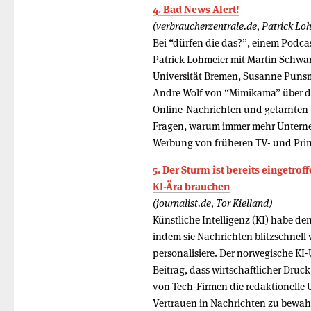
4. Bad News Alert!
(verbraucherzentrale.de, Patrick Lo
Bei “dürfen die das?”, einem Podca
Patrick Lohmeier mit Martin Schwarz
Universität Bremen, Susanne Puns
Andre Wolf von “Mimikama” über di
Online-Nachrichten und getarnten
Fragen, warum immer mehr Unterneh
Werbung von früheren TV- und Pri
5. Der Sturm ist bereits eingetr
KI-Ära brauchen
(journalist.de, Tor Kielland)
Künstliche Intelligenz (KI) habe den
indem sie Nachrichten blitzschnell 
personalisiere. Der norwegische KI
Beitrag, dass wirtschaftlicher Druc
von Tech-Firmen die redaktionelle
Vertrauen in Nachrichten zu bewah