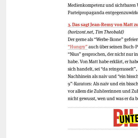
Medienkompetenz und sichtbaren W
Parteipropaganda entgegenzuwirk
3. Das sagt Jean-Remy von Matt zu
(horizont.net, Tim Theobald)
Der gerne als “Werbe-Ikone” gefei
“Hungry”
auch über seinen Buch-P
“Nius” gesprochen, der nicht nur i
habe. Von Matt habe erklärt, er ha
sich handelt, sei “da reingerasselt”
Nachhinein als naiv und “ein biss
9”-Kurators: Als naiv und ein bis
vor allem die Zuhörerinnen und Zuh
nicht gewusst, wen und was er da b