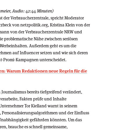
hmeier, Audio: 42:44 Minuten)
st der Verbraucherzentrale, spricht Moderator
beck von netzpolitik.org, Kristina Klein von der
mann von der Verbraucherzentrale NRW und
e problematische Nähe zwischen seriösen
 Werbeinhalten. Außerdem geht es um die
men auf Influencer setzen und wie sich deren
nt-Promi-Kampagnen unterscheidet.
offen: Warum Redaktionen neue Regeln für die
 Journalismus bereits tiefgreifend verändert,
verarbeite, Fakten prüfe und Inhalte
-Unternehmer Tor Kielland warnt in seinem
k, Personalisierungsalgorithmen und der Einfluss
 Unabhängigkeit gefährden könnten. Um das
ren, brauche es schnell gemeinsame,