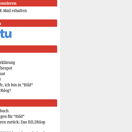
onnieren
E-Mail erhalten
n
rklärung
rbespot
mat
e
e, ich bin in "Bild"
Dblog?
rbuch
gen für "Bild"
eren zurück: Das BILDblog-