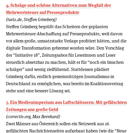
4. Schräge und schöne Alternativen zum Wegfall der
Mehrwertsteuer auf Presseprodukte
(turi2.de, Steffen Grimberg)
Steffen Grimberg begrüßt das Scheitern der geplanten
Mehrwertsteuer-Abschaffung auf Presseprodukte, weil davon
vor allem große, umsatzstarke Verlage profitiert hätten, und die
digitale Transformation gebremst worden wäre. Den Vorschlag
der “Initiative 18”, Zeitungsabos für Leserinnen und Leser
steuerlich absetzbar zu machen, hält er für “noch ein bisschen
schräger” und wenig zielführend. Stattdessen plädiert
Grimberg dafür, endlich gemeinnützigen Journalismus in
Deutschland zu ermöglichen, was bereits im Koalitionsvertrag
stehe und eine bessere Lösung sei.
5. Ein Medienimperium aus Luftschlössern: Mit gefälschten
Zeitungen ans große Geld
(correctiv.org, Max Bernhard)
Zwei Männer aus Österreich sollen ein Netzwerk aus 26
gefälschten Nachrichtenseiten aufgebaut haben (wie die “Neue