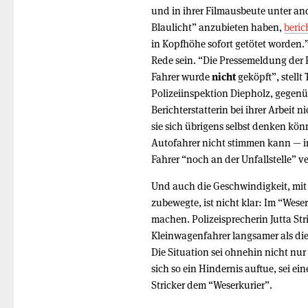
und in ihrer Filmausbeute unter ande
Blaulicht” anzubieten haben,
beric
in Kopfhöhe sofort getötet worden.
Rede sein. “Die Pressemeldung der P
Fahrer wurde
nicht
geköpft”, stellt
Polizeiinspektion Diepholz, gegenüb
Berichterstatterin bei ihrer Arbeit
sie sich übrigens selbst denken kö
Autofahrer nicht stimmen kann — im
Fahrer “noch an der Unfallstelle” ve
Und auch die Geschwindigkeit, mit 
zubewegte, ist nicht klar: Im “Wese
machen. Polizeisprecherin Jutta Str
Kleinwagenfahrer langsamer als die
Die Situation sei ohnehin nicht nu
sich so ein Hindernis auftue, sei e
Stricker dem “Weserkurier”.