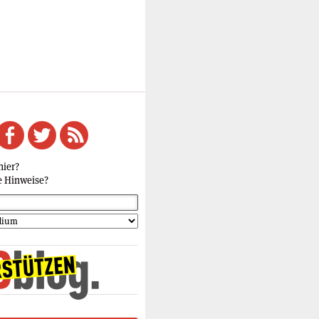
hier?
e Hinweise?