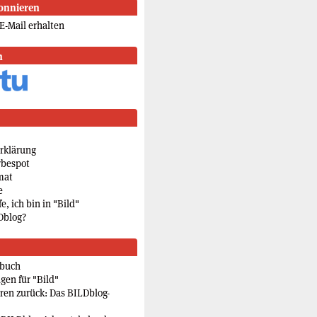
onnieren
E-Mail erhalten
n
rklärung
rbespot
mat
e
e, ich bin in "Bild"
Dblog?
rbuch
gen für "Bild"
eren zurück: Das BILDblog-