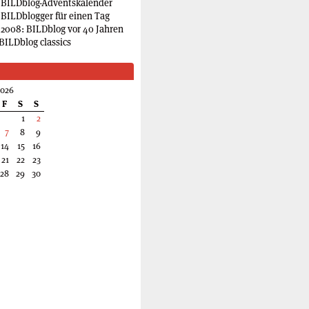
 BILDblog-Adventskalender
 BILDblogger für einen Tag
2008: BILDblog vor 40 Jahren
BILDblog classics
2026
F
S
S
1
2
7
8
9
14
15
16
21
22
23
28
29
30