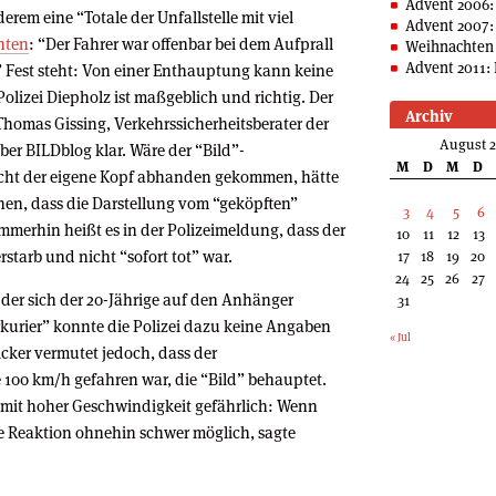
Advent 2006:
rem eine “Totale der Unfallstelle mit viel
Advent 2007:
hten
: “Der Fahrer war offenbar bei dem Aufprall
Weihnachten 
Advent 2011: 
” Fest steht: Von einer Enthauptung kann keine
olizei Diepholz ist maßgeblich und richtig. Der
Archiv
 Thomas Gissing, Verkehrssicherheitsberater der
August 
er BILDblog klar. Wäre der “Bild”-
M
D
M
D
 nicht der eigene Kopf abhanden gekommen, hätte
nnen, dass die Darstellung vom “geköpften”
3
4
5
6
merhin heißt es in der Polizeimeldung, dass der
10
11
12
13
rstarb und nicht “sofort tot” war.
17
18
19
20
24
25
26
27
der sich der 20-Jährige auf den Anhänger
31
rkurier” konnte die Polizei dazu keine Angaben
« Jul
icker vermutet jedoch, dass der
 100 km/h gefahren war, die “Bild” behauptet.
r mit hoher Geschwindigkeit gefährlich: Wenn
ine Reaktion ohnehin schwer möglich, sagte