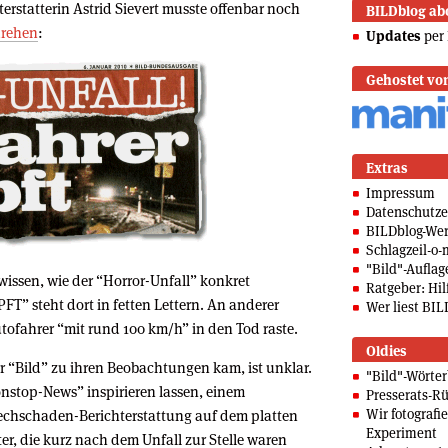
terstatterin Astrid Sievert musste offenbar noch
BILDblog ab
drehen
:
Updates
per 
Gehostet vo
Extras
Impressum
Datenschutze
BILDblog-We
Schlagzeil-o-
"Bild"-Auflag
 wissen, wie der “Horror-Unfall” konkret
Ratgeber: Hilf
” steht dort in fetten Lettern. An anderer
Wer liest BIL
Autofahrer “mit rund 100 km/h” in den Tod raste.
Oldies
er “Bild” zu ihren Beobachtungen kam, ist unklar.
"Bild"-Wörte
onstop-News” inspirieren lassen, einem
Presserats-Rü
Wir fotografi
Blechschaden-Berichterstattung auf dem platten
Experiment
er, die kurz nach dem Unfall zur Stelle waren