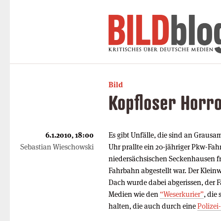
Bild
Kopfloser Horr
6.1.2010, 18:00
Es gibt Unfälle, die sind an Graus
Sebastian Wieschowski
Uhr prallte ein 20-jähriger Pkw-Fah
niedersächsischen Seckenhausen fr
Fahrbahn abgestellt war. Der Klei
Dach wurde dabei abgerissen, der Fa
Medien wie den
“Weserkurier”
, die
halten, die auch durch eine
Polizei