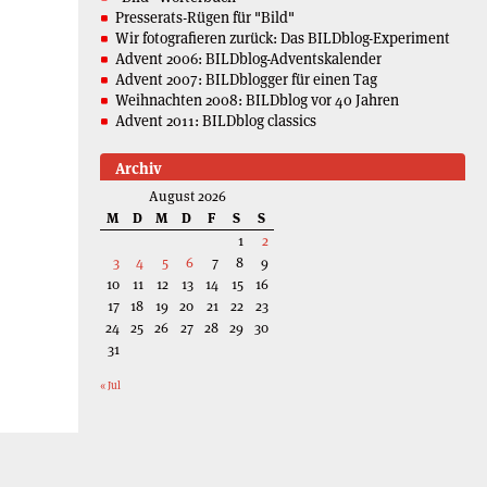
Presserats-Rügen für "Bild"
Wir fotografieren zurück: Das BILDblog-Experiment
Advent 2006: BILDblog-Adventskalender
Advent 2007: BILDblogger für einen Tag
Weihnachten 2008: BILDblog vor 40 Jahren
Advent 2011: BILDblog classics
Archiv
August 2026
M
D
M
D
F
S
S
1
2
3
4
5
6
7
8
9
10
11
12
13
14
15
16
17
18
19
20
21
22
23
24
25
26
27
28
29
30
31
« Jul