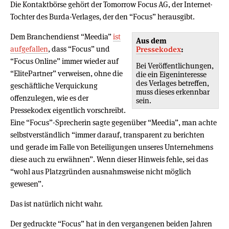
Die Kontaktbörse gehört der Tomorrow Focus AG, der Internet-
Tochter des Burda-Verlages, der den “Focus” herausgibt.
Dem Branchendienst “Meedia”
ist
Aus dem
aufgefallen
, dass “Focus” und
Pressekodex
:
“Focus Online” immer wieder auf
Bei Veröffentlichungen,
“ElitePartner” verweisen, ohne die
die ein Eigeninteresse
des Verlages betreffen,
geschäftliche Verquickung
muss dieses erkennbar
offenzulegen, wie es der
sein.
Pressekodex eigentlich vorschreibt.
Eine “Focus”-Sprecherin sagte gegenüber “Meedia”, man achte
selbstverständlich “immer darauf, transparent zu berichten
und gerade im Falle von Beteiligungen unseres Unternehmens
diese auch zu erwähnen”. Wenn dieser Hinweis fehle, sei das
“wohl aus Platzgründen ausnahmsweise nicht möglich
gewesen”.
Das ist natürlich nicht wahr.
Der gedruckte “Focus” hat in den vergangenen beiden Jahren