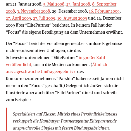
am 21. Januar 2008,
5. Mai 2008
,
23. Juni 2008
,
8. September
2008
,
3. November 2008
, 29. Dezember 2008,
16. Februar 2009
,
27. April 2009
,
27. Juli 2009
,
10. August 2009
und 14. Dezember
2009 über “ElitePartner” berichtet. In keinem Fall hat der
“Focus” die eigene Beteiligung an dem Unternehmen erwähnt.
Der “Focus” berichtet vor allem gerne über sinnlose Ergebnisse
nicht-repräsentativer Umfragen, die das
Schwesterunternehmen “ElitePartner”
in großer Zahl
veröffentlicht
, um in die Medien zu kommen. (
Ähnlich
aussageschwache Umfrageergebnisse
des
Konkurrenzunternehmens “Parship” haben es seit Jahren nicht
mehr in den “Focus” geschafft.) Gelegentlich äußert sich die
Illustrierte aber auch über “ElitePartner” direkt und schreibt
zum Beispiel:
Spezialisiert auf Klasse: Mittels eines Persönlichkeitstests
verkuppelt die Hamburger Partneragentur Elitepartner.de
anspruchsvolle Singles mit festen Bindungsabsichten.