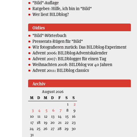
"Bild"-Auflage
Ratgeber: Hilfe, ich bin in "Bild"
Wer liest BILDblog?
Oldies
"Bild"-Wörterbuch
Presserats-Rügen für "Bild"
Wir fotografieren zurück: Das BILDblog-Experiment
Advent 2006: BILDblog-Adventskalender
Advent 2007: BILDblogger für einen Tag
Weihnachten 2008: BILDblog vor 40 Jahren
Advent 2011: BILDblog classics
Archiv
August 2026
M
D
M
D
F
S
S
1
2
3
4
5
6
7
8
9
10
11
12
13
14
15
16
17
18
19
20
21
22
23
24
25
26
27
28
29
30
31