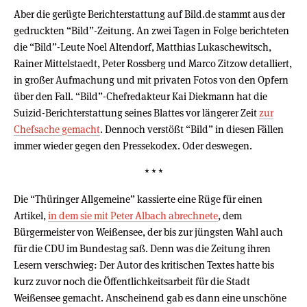
Aber die gerügte Berichterstattung auf Bild.de stammt aus der
gedruckten “Bild”-Zeitung. An zwei Tagen in Folge berichteten
die “Bild”-Leute Noel Altendorf, Matthias Lukaschewitsch,
Rainer Mittelstaedt, Peter Rossberg und Marco Zitzow detalliert,
in großer Aufmachung und mit privaten Fotos von den Opfern
über den Fall. “Bild”-Chefredakteur Kai Diekmann hat die
Suizid-Berichterstattung seines Blattes vor längerer Zeit
zur
Chefsache gemacht
. Dennoch verstößt “Bild” in diesen Fällen
immer wieder gegen den Pressekodex. Oder deswegen.
* * *
Die “Thüringer Allgemeine” kassierte eine Rüge für einen
Artikel,
in dem sie mit Peter Albach abrechnete
, dem
Bürgermeister von Weißensee, der bis zur jüngsten Wahl auch
für die CDU im Bundestag saß. Denn was die Zeitung ihren
Lesern verschwieg: Der Autor des kritischen Textes hatte bis
kurz zuvor noch die Öffentlichkeitsarbeit für die Stadt
Weißensee gemacht. Anscheinend gab es dann eine unschöne