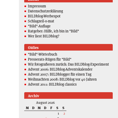
Impressum
Datenschutzerklärung
BILDblog-Werbespot
Schlagzeil-o-mat
"Bild"-Auflage
Ratgeber: Hilfe, ich bin in "Bild"
Wer liest BILDblog?
Oldies
"Bild"-Wörterbuch
Presserats-Rügen für "Bild"
Wir fotografieren zurück: Das BILDblog-Experiment
Advent 2006: BILDblog-Adventskalender
Advent 2007: BILDblogger für einen Tag
Weihnachten 2008: BILDblog vor 40 Jahren
Advent 2011: BILDblog classics
Archiv
August 2026
M
D
M
D
F
S
S
1
2