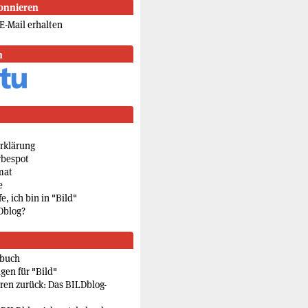
onnieren
E-Mail erhalten
n
rklärung
rbespot
mat
e
e, ich bin in "Bild"
Dblog?
rbuch
gen für "Bild"
eren zurück: Das BILDblog-