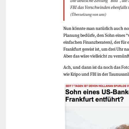
Die deutsche Zeitung “Bild”, die 
FBI das Verschwinden ebenfalls 
(Übersetzung von uns)
Nun könnte man natürlich auch noc
Planung bedürfe, den Sohn eines 
einfachen Finanzberaters), der für
Frankfurt gereist ist, um drei Uhr n
Aber das wäre vielleicht zu vernünft
Ach, und dann ist da noch das Foto
wie Kripo und FBI in der Taunusanl