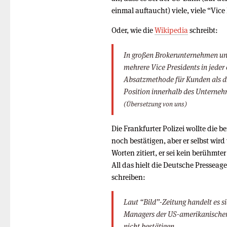
einmal auftaucht) viele, viele “Vice
Oder, wie die
Wikipedia
schreibt:
In großen Brokerunternehmen un
mehrere Vice Presidents in jeder ö
Absatzmethode für Kunden als di
Position innerhalb des Unterne
(Übersetzung von uns)
Die Frankfurter Polizei wollte die 
noch bestätigen, aber er selbst wir
Worten zitiert, er sei kein berühmt
All das hielt die Deutsche Presseag
schreiben:
Laut “Bild”-Zeitung handelt es 
Managers der US-amerikanischen
nicht bestätigen.