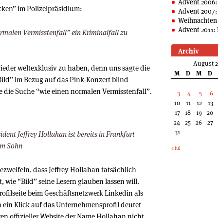
Advent 2006:
ken” im Polizeipräsidium:
Advent 2007:
Weihnachten 
Advent 2011: 
rmalen Vermisstenfall” ein Kriminalfall zu
Archiv
August 
ieder weltexklusiv zu haben, denn uns sagte die
M
D
M
D
Bild” im Bezug auf das Pink-Konzert blind
e die Suche “wie einen normalen Vermisstenfall”.
3
4
5
6
10
11
12
13
17
18
19
20
24
25
26
27
31
dent Jeffrey Hollahan ist bereits in Frankfurt
nem Sohn
« Jul
bezweifeln, dass Jeffrey Hollahan tatsächlich
, wie “Bild” seine Lesern glauben lassen will.
Profilseite beim Geschäftsnetzwerk Linkedin als
 ein Klick auf das Unternehmensprofil deutet
ren offizieller Website der Name Hollahan nicht