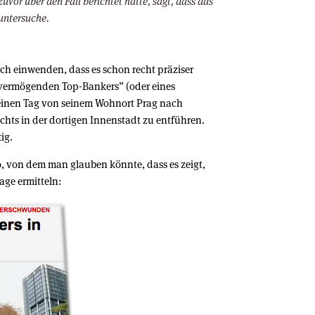
zuvor über den Fall berichtet hatte, sagt, dass das
untersuche.
h einwenden, dass es schon recht präziser
“vermögenden Top-Bankers” (oder eines
 einen Tag von seinem Wohnort Prag nach
achts in der dortigen Innenstadt zu entführen.
ig.
, von dem man glauben könnte, dass es zeigt,
age ermitteln: