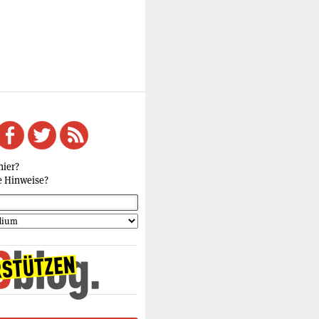
hier?
e Hinweise?