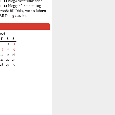
 BILDblog-Adventskalender
 BILDblogger für einen Tag
2008: BILDblog vor 40 Jahren
BILDblog classics
2026
F
S
S
1
2
7
8
9
14
15
16
21
22
23
28
29
30