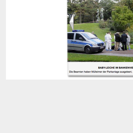
Mit Dank an Matthias F.
Nachtrag, 23. Dezember:
Nachdem 
Entführern
gefahndet hatte
, ist jet
Woche in Boppard aus dem Rhein 
Die Frankfurter Polizei stellt dazu
f