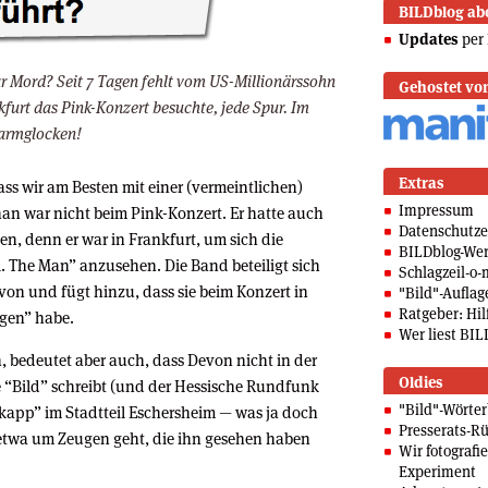
BILDblog ab
Updates
per 
ar Mord? Seit 7 Tagen fehlt vom US-Millionärssohn
Gehostet vo
kfurt das Pink-Konzert besuchte, jede Spur. Im
larmglocken!
Extras
ass wir am Besten mit einer (vermeintlichen)
Impressum
an war nicht beim Pink-Konzert. Er hatte auch
Datenschutze
en, denn er war in Frankfurt, um sich die
BILDblog-We
 The Man” anzusehen. Die Band beteiligt sich
Schlagzeil-o-
on und fügt hinzu, dass sie beim Konzert in
"Bild"-Auflag
Ratgeber: Hilf
gen” habe.
Wer liest BIL
, bedeutet aber auch, dass Devon nicht in der
Oldies
 “Bild” schreibt (und der Hessische Rundfunk
"Bild"-Wörte
hkapp” im Stadtteil Eschersheim — was ja doch
Presserats-Rü
etwa um Zeugen geht, die ihn gesehen haben
Wir fotografi
Experiment