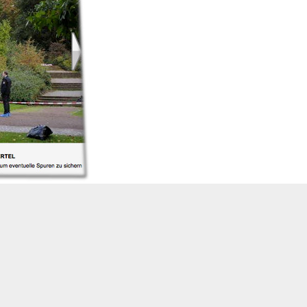
“Bild” zunächst noch nach den vermeintlichen
zt
klar
, dass Devon Hollahans Leiche vergangene
geborgen wurde.
est
: