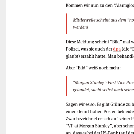
Kommen wir nun zu den “Alarmgloc
Mittlerweile scheint aus dem “no
werden!
Diese Meldung scheint “Bild” mal w
Polizei, was sie auch der
dpa
(die “
glaubt) erzählt hatte: Man behandl
Aber “Bild” weiß noch mehr:
“Morgan Stanley”-First Vice Presi
gelandet, sucht selbst nach sei
Sagen wir es so: Es gibt Gründe zu 
einen derart hohen Posten bekleidet
Zwar bezeichnet er sich auf seiner 
“VP at Morgan Stanley”, aber schon
an, dass es bei der US-Bank (auf de