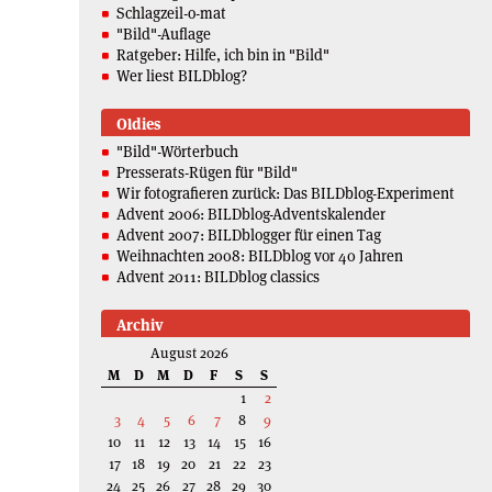
Schlagzeil-o-mat
"Bild"-Auflage
Ratgeber: Hilfe, ich bin in "Bild"
Wer liest BILDblog?
Oldies
"Bild"-Wörterbuch
Presserats-Rügen für "Bild"
Wir fotografieren zurück: Das BILDblog-Experiment
Advent 2006: BILDblog-Adventskalender
Advent 2007: BILDblogger für einen Tag
Weihnachten 2008: BILDblog vor 40 Jahren
Advent 2011: BILDblog classics
Archiv
August 2026
M
D
M
D
F
S
S
1
2
3
4
5
6
7
8
9
10
11
12
13
14
15
16
17
18
19
20
21
22
23
24
25
26
27
28
29
30