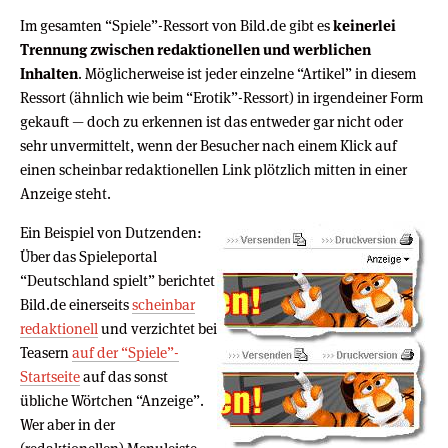
Im gesamten “Spiele”-Ressort von Bild.de gibt es
keinerlei
Trennung zwischen redaktionellen und werblichen
Inhalten
. Möglicherweise ist jeder einzelne “Artikel” in diesem
Ressort (ähnlich wie beim “Erotik”-Ressort) in irgendeiner Form
gekauft — doch zu erkennen ist das entweder gar nicht oder
sehr unvermittelt, wenn der Besucher nach einem Klick auf
einen scheinbar redaktionellen Link plötzlich mitten in einer
Anzeige steht.
Ein Beispiel von Dutzenden:
Über das Spieleportal
“Deutschland spielt” berichtet
Bild.de einerseits
scheinbar
redaktionell
und verzichtet bei
Teasern
auf der “Spiele”-
Startseite
auf das sonst
übliche Wörtchen “Anzeige”.
Wer aber in der