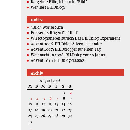
Ratgeber: Hilfe, ich bin in "Bild"
Wer liest BILDblog?
Oldies
"Bild"-Wörterbuch
Presserats-Rügen für "Bild"
Wir fotografieren zurück: Das BILDblog-Experiment
Advent 2006: BILDblog-Adventskalender
Advent 2007: BILDblogger für einen Tag
Weihnachten 2008: BILDblog vor 40 Jahren
Advent 2011: BILDblog classics
Archiv
August 2026
M
D
M
D
F
S
S
1
2
3
4
5
6
7
8
9
10
11
12
13
14
15
16
17
18
19
20
21
22
23
24
25
26
27
28
29
30
31