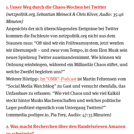
1. Unser Weg durch die Chaos-Wochen bei Twitter
(netzpolitik.org, Sebastian Meineck & Chris Köver, Audio: 35:46
Minuten)
Angesichts der sich überschlagenden Ereignisse bei Twitter
kommen die Fachleute von netzpolitik.org nicht aus dem
Staunen raus: “Oft sind wir ein Frühwarnsystem, jetzt werden
wir überrumpelt – und zwar vom Tempo, in dem Elon Musk sein
neues Spielzeug Twitter auseinandernimmt. Wie können wir
Ordnung reinbringen, während ein Milliardär Chaos stiftet, und
welche Zweifel begleiten uns?”
Weiterer Hörtipp:
Im “OMR”-Podcast
ist Martin Fehrensen vom
“Social Media Watchblog” zu Gast und versucht ebenfalls, das
Unfassbare zu erfassen: “Wie viel Chaos und wie viel Kalkül
steckt hinter Musks Machenschaften und welches politische
Lager profitiert eigentlich vom Untergang Twitters?”
(omrmedia.podigee.io, Pia Frey, Audio: 47:33 Minuten)
2. Was macht Recherchen über den Handelsriesen Amazon
so schwierig?