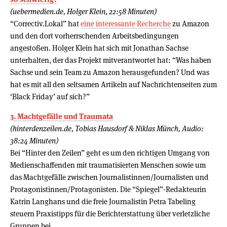
(uebermedien.de, Holger Klein, 22:58 Minuten)
“Correctiv.Lokal” hat
eine interessante Recherche
zu Amazon
und den dort vorherrschenden Arbeitsbedingungen
angestoßen. Holger Klein hat sich mit Jonathan Sachse
unterhalten, der das Projekt mitverantwortet hat: “Was haben
Sachse und sein Team zu Amazon herausgefunden? Und was
hat es mit all den seltsamen Artikeln auf Nachrichtenseiten zum
‘Black Friday’ auf sich?”
3. Machtgefälle und Traumata
(hinterdenzeilen.de, Tobias Hausdorf & Niklas Münch, Audio:
38:24 Minuten)
Bei “Hinter den Zeilen” geht es um den richtigen Umgang von
Medienschaffenden mit traumatisierten Menschen sowie um
das Machtgefälle zwischen Journalistinnen/Journalisten und
Protagonistinnen/Protagonisten. Die “Spiegel”-Redakteurin
Katrin Langhans und die freie Journalistin Petra Tabeling
steuern Praxistipps für die Berichterstattung über verletzliche
Gruppen bei.