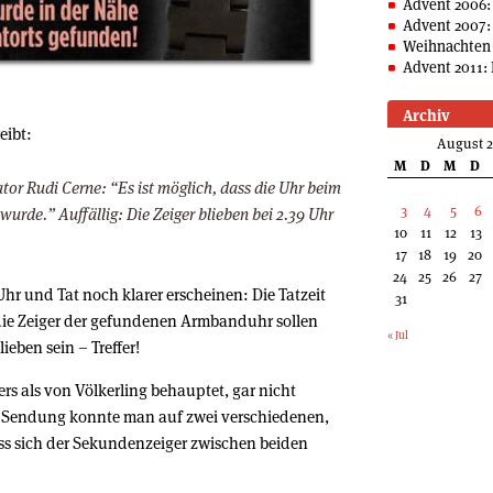
Advent 2006:
Advent 2007:
Weihnachten 
Advent 2011: 
Archiv
eibt:
August 
M
D
M
D
or Rudi Cerne: “Es ist möglich, dass die Uhr beim
3
4
5
6
urde.” Auffällig: Die Zeiger blieben bei 2.39 Uhr
10
11
12
13
17
18
19
20
24
25
26
27
r und Tat noch klarer erscheinen: Die Tatzeit
31
 die Zeiger der gefundenen Armbanduhr sollen
« Jul
ieben sein – Treffer!
ers als von Völkerling behauptet, gar nicht
F-Sendung konnte man auf zwei verschiedenen,
ss sich der Sekundenzeiger zwischen beiden