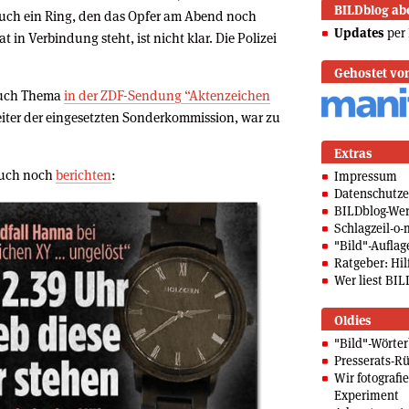
BILDblog ab
auch ein Ring, den das Opfer am Abend noch
Updates
per 
t in Verbindung steht, ist nicht klar. Die Polizei
Gehostet vo
uch Thema
in der ZDF-Sendung “Aktenzeichen
eiter der eingesetzten Sonderkommission, war zu
Extras
auch noch
berichten
:
Impressum
Datenschutze
BILDblog-We
Schlagzeil-o-
"Bild"-Auflag
Ratgeber: Hilf
Wer liest BIL
Oldies
"Bild"-Wörte
Presserats-Rü
Wir fotografi
Experiment