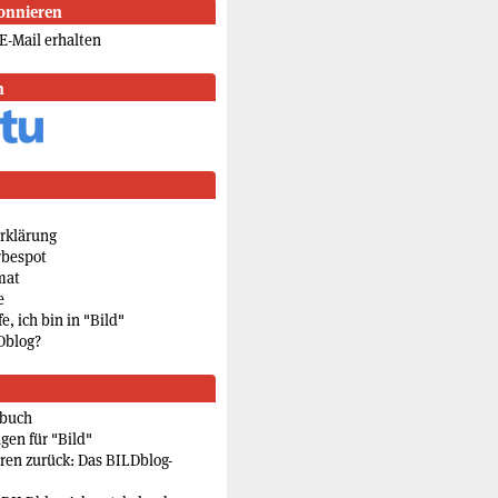
onnieren
E-Mail erhalten
n
rklärung
rbespot
mat
e
e, ich bin in "Bild"
Dblog?
rbuch
gen für "Bild"
eren zurück: Das BILDblog-