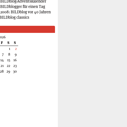
 BILDblog-Adventskalender
 BILDblogger für einen Tag
2008: BILDblog vor 40 Jahren
BILDblog classics
2026
F
S
S
1
2
7
8
9
14
15
16
21
22
23
28
29
30