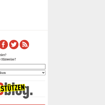
hier?
e Hinweise?