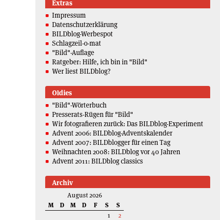
Extras
Impressum
Datenschutzerklärung
BILDblog-Werbespot
Schlagzeil-o-mat
"Bild"-Auflage
Ratgeber: Hilfe, ich bin in "Bild"
Wer liest BILDblog?
Oldies
"Bild"-Wörterbuch
Presserats-Rügen für "Bild"
Wir fotografieren zurück: Das BILDblog-Experiment
Advent 2006: BILDblog-Adventskalender
Advent 2007: BILDblogger für einen Tag
Weihnachten 2008: BILDblog vor 40 Jahren
Advent 2011: BILDblog classics
Archiv
August 2026
M
D
M
D
F
S
S
1
2