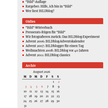
"Bild"-Auflage
Ratgeber: Hilfe, ich bin in "Bild"
Wer liest BILDblog?
Oldies
"Bild"-Wörterbuch
Presserats-Rügen für "Bild"
Wir fotografieren zurück: Das BILDblog-Experiment
Advent 2006: BILDblog-Adventskalender
Advent 2007: BILDblogger für einen Tag
Weihnachten 2008: BILDblog vor 40 Jahren
Advent 2011: BILDblog classics
Archiv
August 2026
M
D
M
D
F
S
S
1
2
3
4
5
6
7
8
9
10
11
12
13
14
15
16
17
18
19
20
21
22
23
24
25
26
27
28
29
30
31