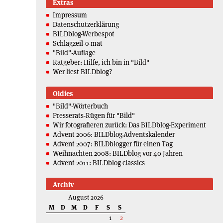
Extras
Impressum
Datenschutzerklärung
BILDblog-Werbespot
Schlagzeil-o-mat
"Bild"-Auflage
Ratgeber: Hilfe, ich bin in "Bild"
Wer liest BILDblog?
Oldies
"Bild"-Wörterbuch
Presserats-Rügen für "Bild"
Wir fotografieren zurück: Das BILDblog-Experiment
Advent 2006: BILDblog-Adventskalender
Advent 2007: BILDblogger für einen Tag
Weihnachten 2008: BILDblog vor 40 Jahren
Advent 2011: BILDblog classics
Archiv
August 2026
M
D
M
D
F
S
S
1
2