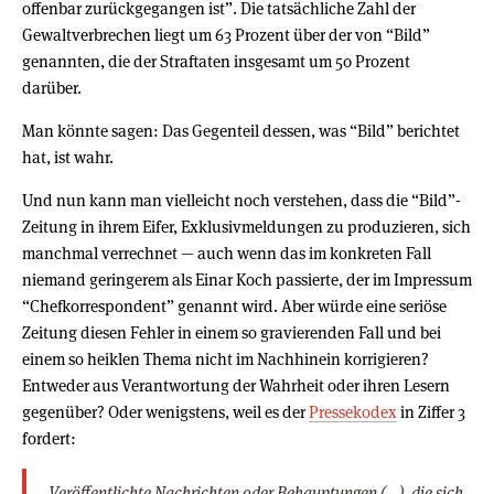
offenbar zurückgegangen ist”. Die tatsächliche Zahl der
Gewaltverbrechen liegt um 63 Prozent über der von “Bild”
genannten, die der Straftaten insgesamt um 50 Prozent
darüber.
Man könnte sagen: Das Gegenteil dessen, was “Bild” berichtet
hat, ist wahr.
Und nun kann man vielleicht noch verstehen, dass die “Bild”-
Zeitung in ihrem Eifer, Exklusivmeldungen zu produzieren, sich
manchmal verrechnet — auch wenn das im konkreten Fall
niemand geringerem als Einar Koch passierte, der im Impressum
“Chefkorrespondent” genannt wird. Aber würde eine seriöse
Zeitung diesen Fehler in einem so gravierenden Fall und bei
einem so heiklen Thema nicht im Nachhinein korrigieren?
Entweder aus Verantwortung der Wahrheit oder ihren Lesern
gegenüber? Oder wenigstens, weil es der
Pressekodex
in Ziffer 3
fordert:
Veröffentlichte Nachrichten oder Behauptungen (…), die sich