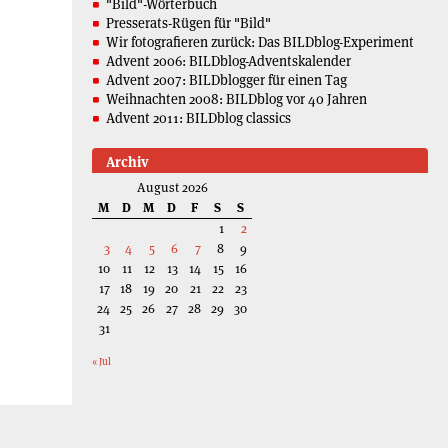
"Bild"-Wörterbuch
Presserats-Rügen für "Bild"
Wir fotografieren zurück: Das BILDblog-Experiment
Advent 2006: BILDblog-Adventskalender
Advent 2007: BILDblogger für einen Tag
Weihnachten 2008: BILDblog vor 40 Jahren
Advent 2011: BILDblog classics
Archiv
August 2026
M
D
M
D
F
S
S
1
2
3
4
5
6
7
8
9
10
11
12
13
14
15
16
17
18
19
20
21
22
23
24
25
26
27
28
29
30
31
« Jul