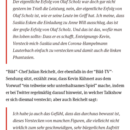
Der eigentliche Erfolg von Olaf Scholz war doch gar nicht
gestern im Triell die Leistung, nein, der eigentliche Erfolg von
Olaf Scholz ist, wie er seine Leute im Griff hat. Ich meine, dass
Saskia Esken die Einladung zu Anne Will ausschlug, das ist
der große Erfolg von Olaf Scholz. Und das ist das, wofür man
ihn loben sollte: Dass er es schafft, Enteignungs-Kevin,
Versteck-mich-Saskia und den Corona-Hampelmann
Lauterbach einfach zu verstecken und damit auch die linken
Phantasien.
“Bild”-Chef Julian Reichelt, der ebenfalls in der “Bild-TV”-
Sendung sitzt, erzählt zwar, dass Kevin Kühnert aus dem
Vorwurf “ein teilweise sehr unterhaltsames Spiel” mache, indem
er bei Twitter regelmäßig darauf hinweist, in welcher Talkshow
er sich diesmal versteckt; aber auch Reichelt sagt:
Ich habe ja auch das Gefühl, dass das durchaus bewusst ist,
dieses Verstecken von manchen Figuren, die vielleicht nicht
wirklich zum sehr geschmeidigen, sehr bürgerlichen Auftritt