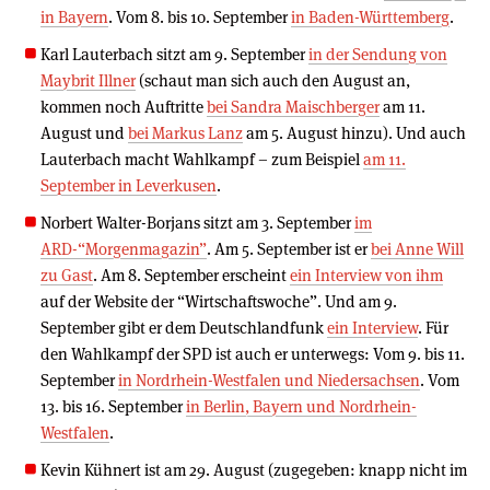
in Bayern
. Vom 8. bis 10. September
in Baden-Württemberg
.
Karl Lauterbach sitzt am 9. September
in der Sendung von
Maybrit Illner
(schaut man sich auch den August an,
kommen noch Auftritte
bei Sandra Maischberger
am 11.
August und
bei Markus Lanz
am 5. August hinzu). Und auch
Lauterbach macht Wahlkampf – zum Beispiel
am 11.
September in Leverkusen
.
Norbert Walter-Borjans sitzt am 3. September
im
ARD-“Morgenmagazin”
. Am 5. September ist er
bei Anne Will
zu Gast
. Am 8. September erscheint
ein Interview von ihm
auf der Website der “Wirtschaftswoche”. Und am 9.
September gibt er dem Deutschlandfunk
ein Interview
. Für
den Wahlkampf der SPD ist auch er unterwegs: Vom 9. bis 11.
September
in Nordrhein-Westfalen und Niedersachsen
. Vom
13. bis 16. September
in Berlin, Bayern und Nordrhein-
Westfalen
.
Kevin Kühnert ist am 29. August (zugegeben: knapp nicht im