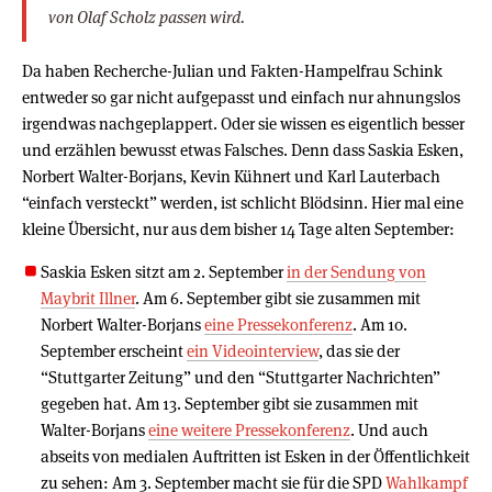
von Olaf Scholz passen wird.
Da haben Recherche-Julian und Fakten-Hampelfrau Schink
entweder so gar nicht aufgepasst und einfach nur ahnungslos
irgendwas nachgeplappert. Oder sie wissen es eigentlich besser
und erzählen bewusst etwas Falsches. Denn dass Saskia Esken,
Norbert Walter-Borjans, Kevin Kühnert und Karl Lauterbach
“einfach versteckt” werden, ist schlicht Blödsinn. Hier mal eine
kleine Übersicht, nur aus dem bisher 14 Tage alten September:
Saskia Esken sitzt am 2. September
in der Sendung von
Maybrit Illner
. Am 6. September gibt sie zusammen mit
Norbert Walter-Borjans
eine Pressekonferenz
. Am 10.
September erscheint
ein Videointerview
, das sie der
“Stuttgarter Zeitung” und den “Stuttgarter Nachrichten”
gegeben hat. Am 13. September gibt sie zusammen mit
Walter-Borjans
eine weitere Pressekonferenz
. Und auch
abseits von medialen Auftritten ist Esken in der Öffentlichkeit
zu sehen: Am 3. September macht sie für die SPD
Wahlkampf