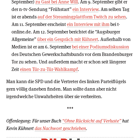
September)
zu Gast bei Anne Will
. Am 9. September gibt er
der n-tv-Sendung “Frühstart”
ein Interview
. Am selben Tag
ist er abends
auf der Streamingplattform Twitch zu sehen
.
Am 11. September erscheint
ein Interview mit ihm
bei t-
online.de. Am 12. September berichtet die “Augsburger
Allgemeine”
über ein Gespräch mit Kühnert
. Außerhalb von
Medien ist er am 6. September
bei einer Podiumsdiskussion
des Deutschen Gewerkschaftsbunds vor dem Brandenburger
Tor zu sehen. Und außerdem macht er schon seit längerer
Zeit
einen Tür-zu-Tür-Wahlkampf
.
Man kann die SPD und die Vertreter des linken Parteiflügels
gern völlig daneben finden. Man sollte dann aber nicht
irgendwelche Unwahrheiten über sie verbreiten.
***
Offenlegung: Für unser Buch
“Ohne Rücksicht auf Verluste”
hat
Kevin Kühnert
das Nachwort geschrieben
.