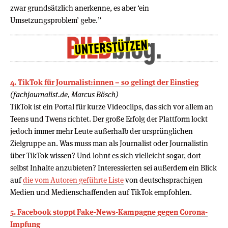
zwar grundsätzlich anerkenne, es aber ‘ein
Umsetzungsproblem’ gebe.”
4. TikTok für Journalist:innen – so gelingt der Einstieg
(fachjournalist.de, Marcus Bösch)
TikTok ist ein Portal für kurze Videoclips, das sich vor allem an
Teens und Twens richtet. Der große Erfolg der Plattform lockt
jedoch immer mehr Leute außerhalb der ursprünglichen
Zielgruppe an. Was muss man als Journalist oder Journalistin
über TikTok wissen? Und lohnt es sich vielleicht sogar, dort
selbst Inhalte anzubieten? Interessierten sei außerdem ein Blick
auf
die vom Autoren geführte Liste
von deutschsprachigen
Medien und Medienschaffenden auf TikTok empfohlen.
5. Facebook stoppt Fake-News-Kampagne gegen Corona-
Impfung