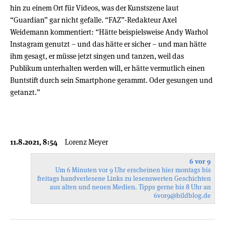
hin zu einem Ort für Videos, was der Kunstszene laut
“Guardian” gar nicht gefalle. “FAZ”-Redakteur Axel
Weidemann kommentiert: “Hätte beispielsweise Andy Warhol
Instagram genutzt – und das hätte er sicher – und man hätte
ihm gesagt, er müsse jetzt singen und tanzen, weil das
Publikum unterhalten werden will, er hätte vermutlich einen
Buntstift durch sein Smartphone gerammt. Oder gesungen und
getanzt.”
11.8.2021, 8:54
Lorenz Meyer
6 vor 9
Um 6 Minuten vor 9 Uhr erscheinen hier montags bis
freitags handverlesene Links zu lesenswerten Geschichten
aus alten und neuen Medien. Tipps gerne bis 8 Uhr an
6vor9
@bildblog.de