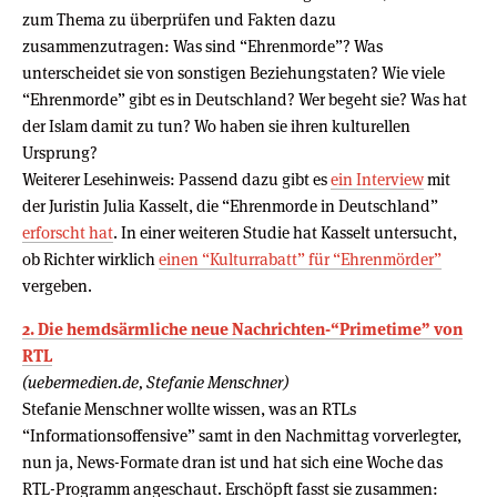
zum Thema zu überprüfen und Fakten dazu
zusammenzutragen: Was sind “Ehrenmorde”? Was
unterscheidet sie von sonstigen Beziehungstaten? Wie viele
“Ehrenmorde” gibt es in Deutschland? Wer begeht sie? Was hat
der Islam damit zu tun? Wo haben sie ihren kulturellen
Ursprung?
Weiterer Lesehinweis: Passend dazu gibt es
ein Interview
mit
der Juristin Julia Kasselt, die “Ehrenmorde in Deutschland”
erforscht hat
. In einer weiteren Studie hat Kasselt untersucht,
ob Richter wirklich
einen “Kulturrabatt” für “Ehrenmörder”
vergeben.
2. Die hemdsärmliche neue Nachrichten-“Primetime” von
RTL
(uebermedien.de, Stefanie Menschner)
Stefanie Menschner wollte wissen, was an RTLs
“Informationsoffensive” samt in den Nachmittag vorverlegter,
nun ja, News-Formate dran ist und hat sich eine Woche das
RTL-Programm angeschaut. Erschöpft fasst sie zusammen: