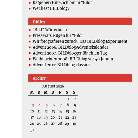
Ratgeber: Hilfe, ich bin in "Bild"
Wer liest BILDblog?
Oldies
"Bild"-Wörterbuch
Presserats-Rügen für "Bild"
Wir fotografieren zurück: Das BILDblog-Experiment
Advent 2006: BILDblog-Adventskalender
Advent 2007: BILDblogger für einen Tag
Weihnachten 2008: BILDblog vor 40 Jahren
Advent 2011: BILDblog classics
Archiv
August 2026
M
D
M
D
F
S
S
1
2
3
4
5
6
7
8
9
10
11
12
13
14
15
16
17
18
19
20
21
22
23
24
25
26
27
28
29
30
31