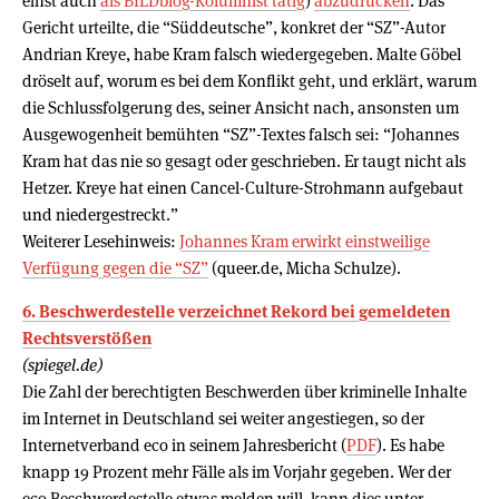
einst auch
als BILDblog-Kolumnist tätig
)
abzudrucken
. Das
Gericht urteilte, die “Süddeutsche”, konkret der “SZ”-Autor
Andrian Kreye, habe Kram falsch wiedergegeben. Malte Göbel
dröselt auf, worum es bei dem Konflikt geht, und erklärt, warum
die Schlussfolgerung des, seiner Ansicht nach, ansonsten um
Ausgewogenheit bemühten “SZ”-Textes falsch sei: “Johannes
Kram hat das nie so gesagt oder geschrieben. Er taugt nicht als
Hetzer. Kreye hat einen Cancel-Culture-Strohmann aufgebaut
und niedergestreckt.”
Weiterer Lesehinweis:
Johannes Kram erwirkt einstweilige
Verfügung gegen die “SZ”
(queer.de, Micha Schulze).
6. Beschwerdestelle verzeichnet Rekord bei gemeldeten
Rechtsverstößen
(spiegel.de)
Die Zahl der berechtigten Beschwerden über kriminelle Inhalte
im Internet in Deutschland sei weiter angestiegen, so der
Internetverband eco in seinem Jahresbericht (
PDF
). Es habe
knapp 19 Prozent mehr Fälle als im Vorjahr gegeben. Wer der
eco Beschwerdestelle etwas melden will, kann dies unter