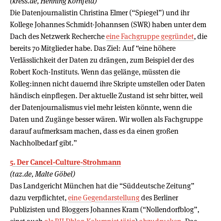
(kress.de, Henning Kornfeld)
Die Datenjournalistin Christina Elmer (“Spiegel”) und ihr
Kollege Johannes Schmidt-Johannsen (SWR) haben unter dem
Dach des Netzwerk Recherche
eine Fachgruppe gegründet
, die
bereits 70 Mitglieder habe. Das Ziel: Auf “eine höhere
Verlässlichkeit der Daten zu drängen, zum Beispiel der des
Robert Koch-Instituts. Wenn das gelänge, müssten die
Kolleg:innen nicht dauernd ihre Skripte umstellen oder Daten
händisch einpflegen. Der aktuelle Zustand ist sehr bitter, weil
der Datenjournalismus viel mehr leisten könnte, wenn die
Daten und Zugänge besser wären. Wir wollen als Fachgruppe
darauf aufmerksam machen, dass es da einen großen
Nachholbedarf gibt.”
5. Der Cancel-Culture-Strohmann
(taz.de, Malte Göbel)
Das Landgericht München hat die “Süddeutsche Zeitung”
dazu verpflichtet,
eine Gegendarstellung
des Berliner
Publizisten und Bloggers Johannes Kram (“Nollendorfblog”,