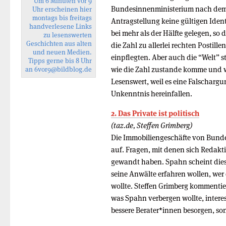
Um 6 Minuten vor 9
Bundesinnenministerium nach dem An
Uhr erscheinen hier
montags bis freitags
Antragstellung keine gültigen Iden
handverlesene Links
bei mehr als der Hälfte gelegen, so
zu lesenswerten
Geschichten aus alten
die Zahl zu allerlei rechten Postille
und neuen Medien.
einpflegten. Aber auch die “Welt” st
Tipps gerne bis 8 Uhr
wie die Zahl zustande komme und w
an
6vor9
@bildblog.de
Lesenswert, weil es eine Falschargu
Unkenntnis hereinfallen.
2. Das Private ist politisch
(taz.de, Steffen Grimberg)
Die Immobiliengeschäfte von Bund
auf. Fragen, mit denen sich Redak
gewandt haben. Spahn scheint dies 
seine Anwälte erfahren wollen, we
wollte. Steffen Grimberg kommentier
was Spahn verbergen wollte, interessi
bessere Be­ra­te­r*in­nen besorgen, 