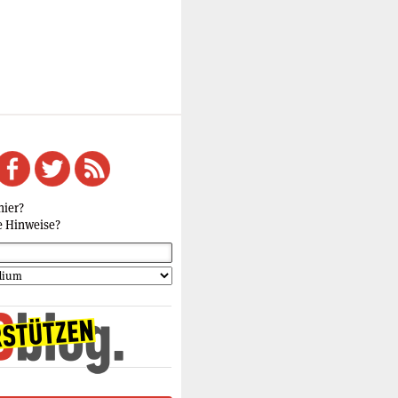
hier?
e Hinweise?