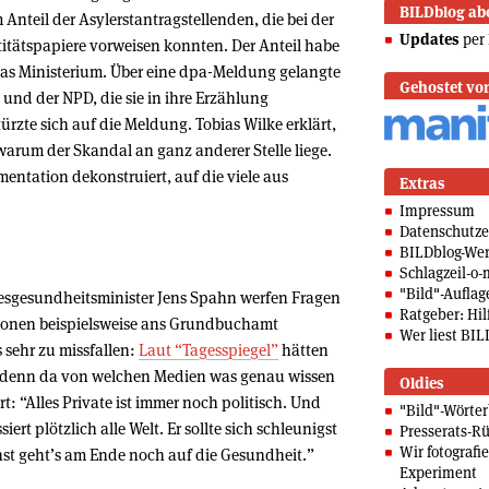
BILDblog ab
teil der Asylerstantragstellenden, die bei der
Updates
per 
titätspapiere vorweisen konnten. Der Anteil habe
 das Ministerium. Über eine dpa-Meldung gelangte
Gehostet vo
n und der NPD, die sie in ihre Erzählung
ürzte sich auf die Meldung. Tobias Wilke erklärt,
arum der Skandal an ganz anderer Stelle liege.
mentation dekonstruiert, auf die viele aus
Extras
Impressum
Datenschutze
BILDblog-We
Schlagzeil-o-
"Bild"-Auflag
esgesundheitsminister Jens Spahn werfen Fragen
Ratgeber: Hilf
tionen beispielsweise ans Grundbuchamt
Wer liest BIL
sehr zu missfallen:
Laut “Tagesspiegel”
hätten
r denn da von welchen Medien was genau wissen
Oldies
t: “Alles Private ist immer noch politisch. Und
"Bild"-Wörte
ert plötzlich alle Welt. Er sollte sich schleunigst
Presserats-Rü
Wir fotografi
sonst geht’s am Ende noch auf die Gesundheit.”
Experiment