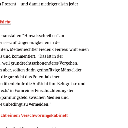
 Prozent – und damit niedriger als in jeder
­sicht
enanstalten “Hinweisschreiben” an
en sie auf Ungenauigkeiten in der
en. Medienrechtler Frederik Ferreau wirft einen
is und kommentiert: “Das ist in der
, weil grundrechtsschonenderes Vorgehen.
 aber, sollten darin geringfügige Mängel der
die gar nicht das Potential einer
n überdehnte die Aufsicht ihre Befugnisse und
ffects’ in Form einer Einschüchterung der
n Spannungsfeld zwischen Medien und
kte unbedingt zu vermeiden.”
eicht einem Verschwörungskabinett