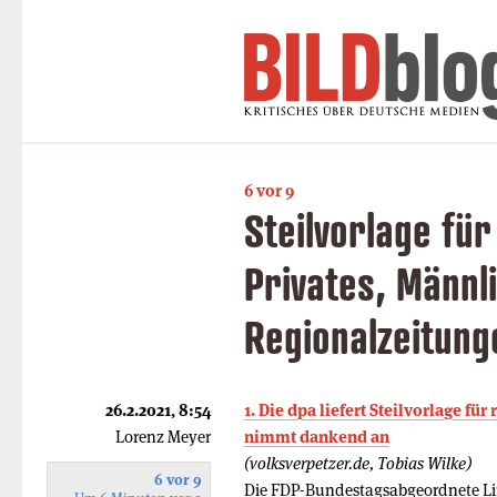
6 vor 9
Steilvorlage fü
Privates, Männl
Regionalzeitung
26.2.2021, 8:54
1. Die dpa liefert Steilvorlage f
Lorenz Meyer
nimmt dankend an
(volksverpetzer.de, Tobias Wilke)
6 vor 9
Die FDP-Bundestagsabgeordnete Li