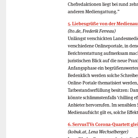
Chefredaktionen liegt bei rund zehn
anderen Mediengattung.”
5. Lie­bes­grüße von der Medi­en­auf
(lto.de, Frederik Ferreau)
Unlängst verschickten Landesmedi
verschiedene Onlineportale, in den
Berichterstattung aufmerksam macht
juristischen Blick auf die neue Prax
Anfangsphase ein begrüßenswertes
Bedenklich werden solche Schreiben
Online-Portale thematisiert werden, 
Tatbestandserfüllung besitzen: Dan
könnte schlimmstenfalls ‘chilling e
Anbieter hervorrufen. Im sensible
Medienaufsicht gilt es, solche Effe
6. ServusTVs Corona-Quartett gl
(kobuk.at, Lena Wechselberger)