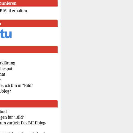
onnieren
E-Mail erhalten
n
rklärung
rbespot
mat
e
e, ich bin in "Bild"
Dblog?
rbuch
gen für "Bild"
eren zurück: Das BILDblog-