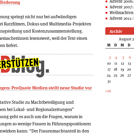
Advent 2006:
mförderung
Advent 2007:
Weihnachten 
derung springt nicht nur bei aufwändigen
Advent 2011: 
ei Kurzfilmen, Dokus und Multimedia-Projekten
 Antragstellung und Kostenzusammenstellung.
Archiv
emacherinnen lesenswert, weil der Text einen
August 
n liefert.
M
D
M
D
3
4
5
6
10
11
12
13
17
18
19
20
24
25
26
27
31
en: ProQuote Medien stellt neue Studie vor
« Jul
itative Studie zu Machtbeteiligung und
nen bei Lokal- und Regionalzeitungen”
chung geht es auch um die Fragen, warum in
ungen so wenige Frauen in Führungspositionen
wirken kann: “Der Frauenmachtanteil in den