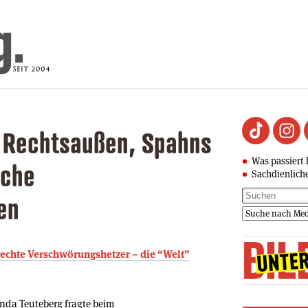
r Rechtsaußen, Spahns
Was passiert 
iche
Sachdienlich
en
ür rechte Verschwörungshetzer – die “Welt”
nda Teuteberg fragte beim