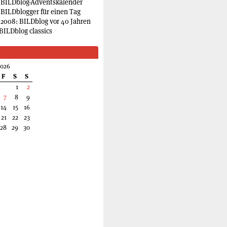
 BILDblog-Adventskalender
 BILDblogger für einen Tag
2008: BILDblog vor 40 Jahren
BILDblog classics
2026
F
S
S
1
2
7
8
9
14
15
16
21
22
23
28
29
30