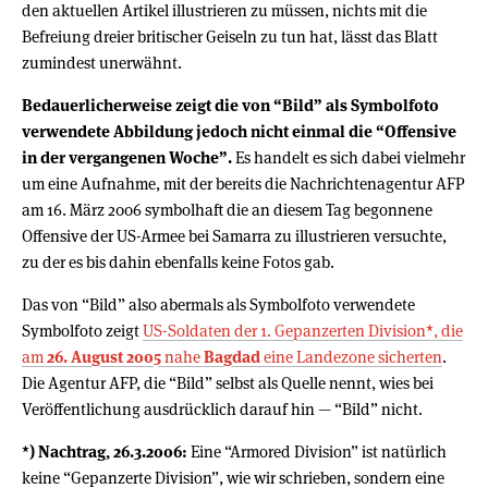
den aktuellen Artikel illustrieren zu müssen, nichts mit die
Befreiung dreier britischer Geiseln zu tun hat, lässt das Blatt
zumindest unerwähnt.
Bedauerlicherweise zeigt die von “Bild” als Symbolfoto
verwendete Abbildung jedoch nicht einmal die “Offensive
in der vergangenen Woche”.
Es handelt es sich dabei vielmehr
um eine Aufnahme, mit der bereits die Nachrichtenagentur AFP
am 16. März 2006 symbolhaft die an diesem Tag begonnene
Offensive der US-Armee bei Samarra zu illustrieren versuchte,
zu der es bis dahin ebenfalls keine Fotos gab.
Das von “Bild” also abermals als Symbolfoto verwendete
Symbolfoto zeigt
US-Soldaten der 1. Gepanzerten Division*, die
am
26. August 2005
nahe
Bagdad
eine Landezone sicherten
.
Die Agentur AFP, die “Bild” selbst als Quelle nennt, wies bei
Veröffentlichung ausdrücklich darauf hin — “Bild” nicht.
*) Nachtrag, 26.3.2006:
Eine “Armored Division” ist natürlich
keine “Gepanzerte Division”, wie wir schrieben, sondern eine