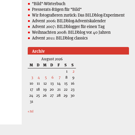
"Bild"-Wörterbuch
Presserats-Rügen für "Bild"
Wir fotografieren zurück: Das BILDblog-Experiment
Advent 2006: BILDblog-Adventskalender
Advent 2007: BILDblogger für einen Tag
Weihnachten 2008: BILDblog vor 40 Jahren
Advent 2011: BILDblog classics
Archiv
August 2026
M
D
M
D
F
S
S
1
2
3
4
5
6
7
8
9
10
11
12
13
14
15
16
17
18
19
20
21
22
23
24
25
26
27
28
29
30
31
« Jul