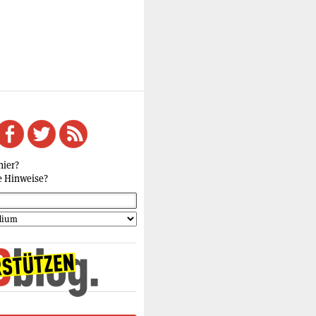
hier?
e Hinweise?