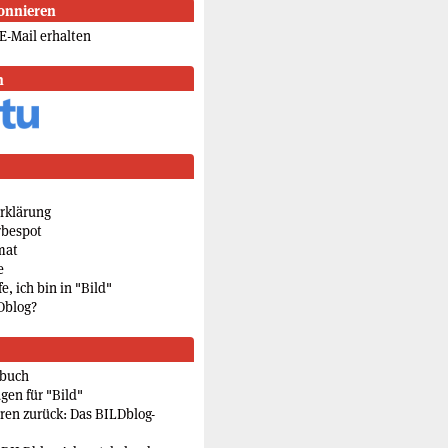
onnieren
E-Mail erhalten
n
rklärung
rbespot
mat
e
e, ich bin in "Bild"
Dblog?
rbuch
gen für "Bild"
eren zurück: Das BILDblog-