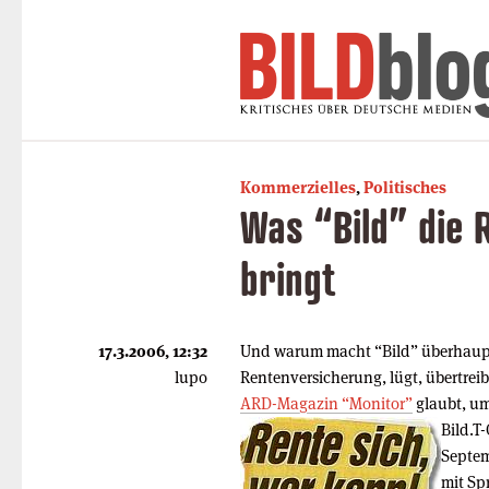
Kommerzielles
,
Politisches
Was “Bild” die
bringt
17.3.2006, 12:32
Und warum macht “Bild” überhau
lupo
Rentenversicherung, lügt, übertreib
ARD-Magazin “Monitor”
glaubt, um
Bild.T
Septem
mit Sp