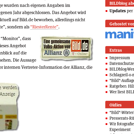
BILDblog ab
ge wurden nach eigenen Angaben im
Updates
per 
genen Jahr abgeschlossen. Das Angebot wird
ktuell auf Bild.de beworben, allerdings nicht
Gehostet vo
e”, sondern als
“RiesterRente”
.
 “Monitor”, dass
dieses Angebot
Extras
blick auf die
Impressum
sehen. Die Aussage
Datenschutze
 internen Vertreter-Information der Allianz, die
BILDblog-We
Schlagzeil-o-
"Bild"-Auflag
Ratgeber: Hilf
Wer liest BIL
Oldies
"Bild"-Wörte
Presserats-Rü
Wir fotografi
Experiment