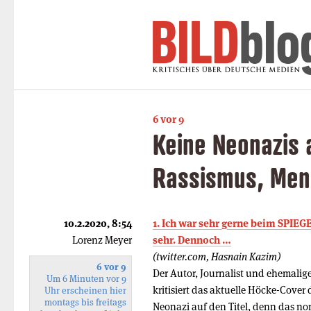
6 vor 9
Keine Neonazis 
Rassismus, Men
10.2.2020, 8:54
1. Ich war sehr gerne beim SPIEG
Lorenz Meyer
sehr. Dennoch …
(twitter.com, Hasnain Kazim)
6 vor 9
Der Autor, Journalist und ehemali
Um 6 Minuten vor 9
kritisiert das aktuelle Höcke-Cove
Uhr erscheinen hier
montags bis freitags
Neonazi auf den Titel, denn das nor