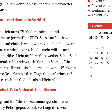
Advent 2006:
gt — auch wenn ihn die Staaten immer wieder
Advent 2007:
llen.
Weihnachten 
Advent 2011: 
hm – und damit ein Vorbild
Archiv
t sich mehr TV-Moderatorinnen und -
August 
eute-journal” im ZDF). Sie sei auf positive
M
D
M
D
ht und einfach zeigt, wie es zu gehen hat, wenn
3
4
5
6
tensendung vorsteht, die mehr will als nur
10
11
12
13
ein trübes Licht auf ihre Mitbewerber. Schließlich
17
18
19
20
ckenden Interviews, die Marietta Slomka führt,
24
25
26
27
ur bei ihr so aufsehenerregend wirkt. Wer kann
31
erse Gespräch bei den ‘Tagesthemen’ erinnern?
« Jul
 es nicht im Gedächtnis geblieben?”
elosi-Fake-Video nicht entfernen
g und irreführend zusammengeschnittenes
cy Pelosi gepostet hat, verlangt diese von