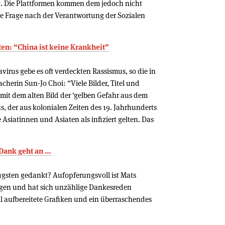
. Die Plattformen kommen dem jedoch nicht
die Frage nach der Verantwortung der Sozialen
en: “China ist keine Krankheit”
irus gebe es oft verdeckten Rassismus, so die in
herin Sun-Jo Choi: “Viele Bilder, Titel und
 mit dem alten Bild der ‘gelben Gefahr aus dem
, der aus kolonialen Zeiten des 19. Jahrhunderts
e Asiatinnen und Asiaten als infiziert gelten. Das
 Dank geht an …
gsten gedankt? Aufopferungsvoll ist Mats
gen und hat sich unzählige Dankesreden
ll aufbereitete Grafiken und ein überraschendes