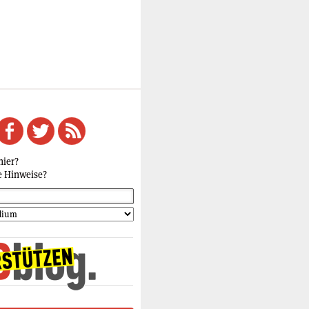
hier?
e Hinweise?