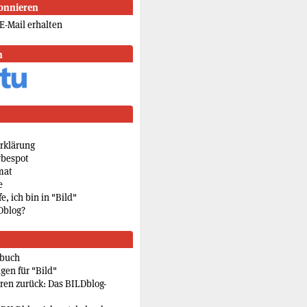
onnieren
E-Mail erhalten
n
rklärung
rbespot
mat
e
e, ich bin in "Bild"
Dblog?
rbuch
gen für "Bild"
eren zurück: Das BILDblog-