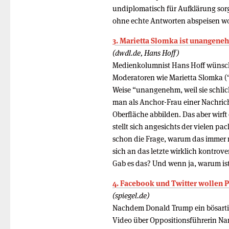
undiplomatisch für Aufklärung sor
ohne echte Antworten abspeisen wo
3. Marietta Slomka ist unangene
(dwdl.de, Hans Hoff)
Medienkolumnist Hans Hoff wünsch
Moderatoren wie Marietta Slomka (“h
Weise “unangenehm, weil sie schlic
man als Anchor-Frau einer Nachrich
Oberfläche abbilden. Das aber wirft 
stellt sich angesichts der vielen pa
schon die Frage, warum das immer n
sich an das letzte wirklich kontrov
Gab es das? Und wenn ja, warum ist
4. Facebook und Twitter wollen P
(spiegel.de)
Nachdem Donald Trump ein bösarti
Video über Oppositionsführerin Nan