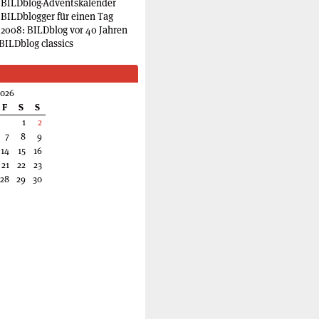
 BILDblog-Adventskalender
 BILDblogger für einen Tag
2008: BILDblog vor 40 Jahren
BILDblog classics
2026
F
S
S
1
2
7
8
9
14
15
16
21
22
23
28
29
30