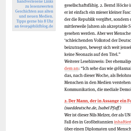
handverlesene Links
gesellschaftsfähig. 2. Bernd Höcke
zu lesenswerten
Geschichten aus alten
er ist einfach ein mieser kleiner Fasch
und neuen Medien.
der die Republik vergiftet, sondern 
Tipps gerne bis 8 Uhr
mittlerweile Jahren als akzeptabl
an
6vor9
@bildblog.de
gesehen werden. Aber wer Menschen
‘schleichenden Volkstod der Deuts
beizutragen, bewegt sich weit jensei
keine Neonazis auf den Titel.”
Weiterer Lesehinweis: Der ehemalig
dem an
: “Ich sehe das wie @Hasnai
das, nach dieser Woche, als Belohnu
Menschen in den Medien verstehen 
Kommunikation, die mediale Demokr
2. Der Mann, der in Assange ein F
(sueddeutsche.de, Isabel Pfaff)
Wer ist dieser Nils Melzer, der als
Fall des in Großbritannien
inhaftie
über einen Diplomaten und Mensch