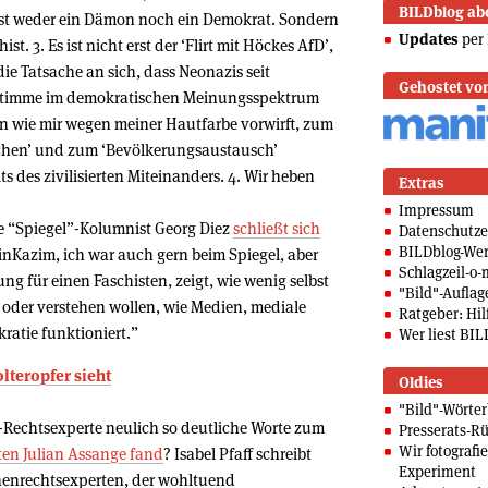
BILDblog ab
 ist weder ein Dämon noch ein Demokrat. Sondern
Updates
per 
ist. 3. Es ist nicht erst der ‘Flirt mit Höckes AfD’,
die Tatsache an sich, dass Neonazis seit
Gehostet vo
e Stimme im demokratischen Meinungsspektrum
 wie mir wegen meiner Hautfarbe vorwirft, zum
chen’ und zum ‘Bevölkerungsaustausch’
ts des zivilisierten Miteinanders. 4. Wir heben
Extras
Impressum
e “Spiegel”-Kolumnist Georg Diez
schließt sich
Datenschutze
BILDblog-We
nKazim, ich war auch gern beim Spiegel, aber
Schlagzeil-o-
ng für einen Faschisten, zeigt, wie wenig selbst
"Bild"-Auflag
oder verstehen wollen, wie Medien, mediale
Ratgeber: Hilf
atie funktioniert.”
Wer liest BIL
olteropfer sieht
Oldies
"Bild"-Wörte
 UN-Rechtsexperte neulich so deutliche Worte zum
Presserats-Rü
Wir fotografi
rten Julian Assange fand
? Isabel Pfaff schreibt
Experiment
enrechtsexperten, der wohltuend