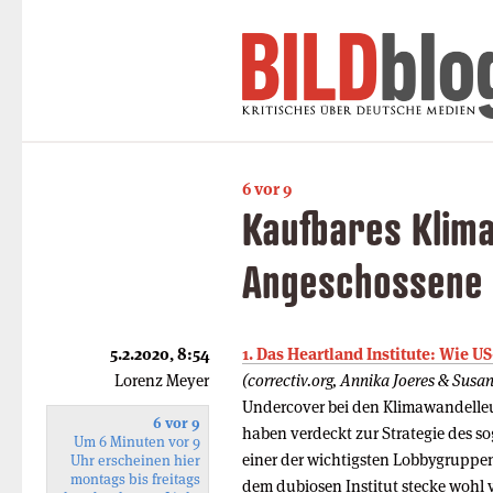
6 vor 9
Kaufbares Klima
Angeschossene 
5.2.2020, 8:54
1. Das Heartland Institute: Wie 
Lorenz Meyer
(correctiv.org, Annika Joeres & Susa
Undercover bei den Klimawandelleu
6 vor 9
haben verdeckt zur Strategie des so
Um 6 Minuten vor 9
einer der wichtigsten Lobbygruppen
Uhr erscheinen hier
montags bis freitags
dem dubiosen Institut stecke wohl 