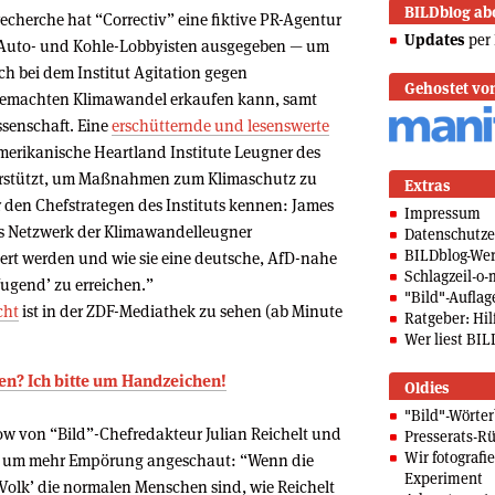
BILDblog ab
recherche hat “Correctiv” eine fiktive PR-Agentur
Updates
per 
e Auto- und Kohle-Lobbyisten ausgegeben — um
h bei dem Institut Agitation gegen
Gehostet vo
emachten Klimawandel erkaufen kann, samt
senschaft. Eine
erschütternde und lesenswerte
-amerikanische Heartland Institute Leugner des
erstützt, um Maßnahmen zum Klimaschutz zu
Extras
 den Chefstrategen des Instituts kennen: James
Impressum
das Netzwerk der Klimawandelleugner
Datenschutze
BILDblog-We
iert werden und wie sie eine deutsche, AfD-nahe
Schlagzeil-o-
Jugend’ zu erreichen.”
"Bild"-Auflag
cht
ist in der ZDF-Mediathek zu sehen (ab Minute
Ratgeber: Hilf
Wer liest BIL
llen? Ich bitte um Handzeichen!
Oldies
"Bild"-Wörte
how von “Bild”-Chefredakteur Julian Reichelt und
Presserats-Rü
Wir fotografi
 um mehr Empörung angeschaut: “Wenn die
Experiment
 Volk’ die normalen Menschen sind, wie Reichelt