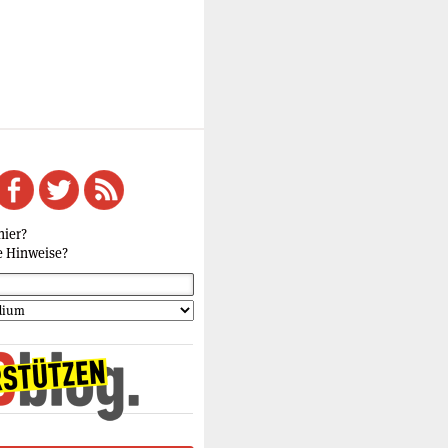
hier?
e Hinweise?