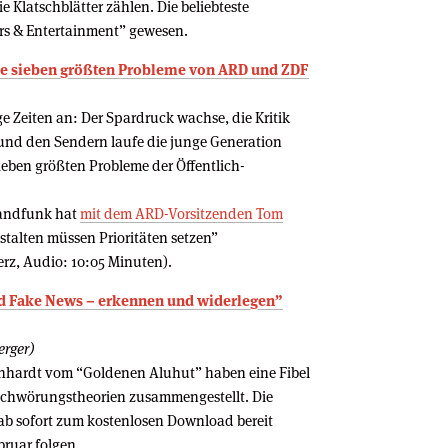
e Klatschblätter zählen. Die beliebteste
ars & Entertainment” gewesen.
ie sieben größten Probleme von ARD und ZDF
 Zeiten an: Der Spardruck wachse, die Kritik
und den Sendern laufe die junge Generation
ieben größten Probleme der Öffentlich-
landfunk hat
mit dem ARD-Vorsitzenden Tom
talten müssen Prioritäten setzen”
rz, Audio: 10:05 Minuten).
d Fake News – erkennen und widerlegen”
erger)
einhardt vom “Goldenen Aluhut” haben eine Fibel
schwörungstheorien zusammengestellt. Die
 ab sofort zum kostenlosen Download bereit
ebruar folgen.