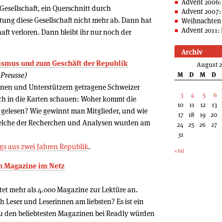
Advent 2006:
 Gesellschaft, ein Querschnitt durch
Advent 2007:
tung diese Gesellschaft nicht mehr ab. Dann hat
Weihnachten 
Advent 2011: 
haft verloren. Dann bleibt ihr nur noch der
Archiv
alismus und zum Geschäft der Republik
August 
 Preusse)
M
D
M
D
nnen und Unterstützern getragene Schweizer
3
4
5
6
ich in die Karten schauen: Woher kommt die
10
11
12
13
 gelesen? Wie gewinnt man Mitglieder, und wie
17
18
19
20
welche der Recherchen und Analysen wurden am
24
25
26
27
31
gs aus zwei Jahren Republik
.
« Jul
en Magazine im Netz
etet mehr als 4.000 Magazine zur Lektüre an.
h Leser und Leserinnen am liebsten? Es ist ein
u den beliebtesten Magazinen bei Readly würden