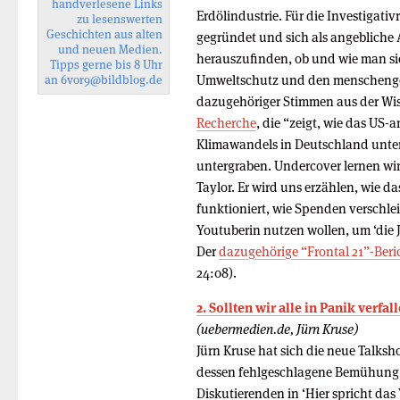
handverlesene Links
Erdölindustrie. Für die Investigativ
zu lesenswerten
Geschichten aus alten
gegründet und sich als angeblich
und neuen Medien.
herauszufinden, ob und wie man sic
Tipps gerne bis 8 Uhr
Umweltschutz und den menscheng
an
6vor9
@bildblog.de
dazugehöriger Stimmen aus der Wis
Recherche
, die “zeigt, wie das US
Klimawandels in Deutschland unt
untergraben. Undercover lernen wir
Taylor. Er wird uns erzählen, wie 
funktioniert, wie Spenden verschle
Youtuberin nutzen wollen, um ‘die 
Der
dazugehörige “Frontal 21”-Beri
24:08).
2. Sollten wir alle in Panik verfa
(uebermedien.de, Jürn Kruse)
Jürn Kruse hat sich die neue Talks
dessen fehlgeschlagene Bemühung
Diskutierenden in ‘Hier spricht das