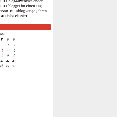
 BILDblog-Adventskalender
 BILDblogger für einen Tag
2008: BILDblog vor 40 Jahren
BILDblog classics
2026
F
S
S
1
2
7
8
9
14
15
16
21
22
23
28
29
30