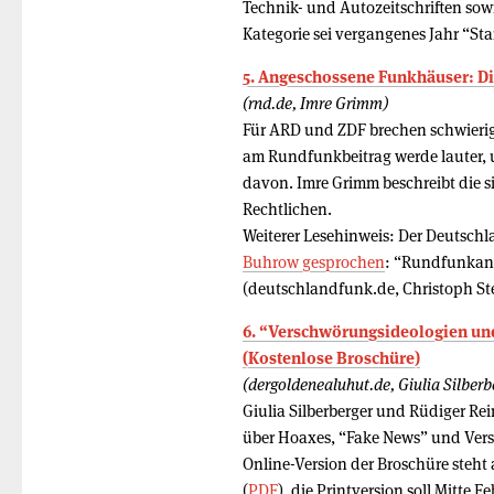
Technik- und Autozeitschriften sowi
Kategorie sei vergangenes Jahr “St
5. Angeschossene Funkhäuser: D
(rnd.de, Imre Grimm)
Für ARD und ZDF brechen schwierige
am Rundfunkbeitrag werde lauter, 
davon. Imre Grimm beschreibt die s
Rechtlichen.
Weiterer Lesehinweis: Der Deutsch
Buhrow gesprochen
: “Rundfunkans
(deutschlandfunk.de, Christoph Ste
6. “Verschwörungsideologien un
(Kostenlose Broschüre)
(dergoldenealuhut.de, Giulia Silberb
Giulia Silberberger und Rüdiger R
über Hoaxes, “Fake News” und Ver
Online-Version der Broschüre steht
(
PDF
), die Printversion soll Mitte F