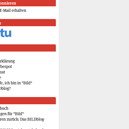
onnieren
E-Mail erhalten
n
rklärung
rbespot
mat
e
e, ich bin in "Bild"
Dblog?
rbuch
gen für "Bild"
eren zurück: Das BILDblog-