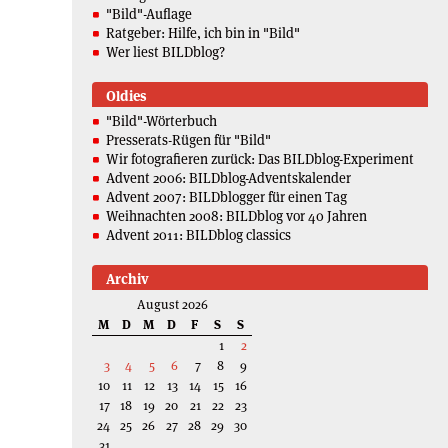
"Bild"-Auflage
Ratgeber: Hilfe, ich bin in "Bild"
Wer liest BILDblog?
Oldies
"Bild"-Wörterbuch
Presserats-Rügen für "Bild"
Wir fotografieren zurück: Das BILDblog-Experiment
Advent 2006: BILDblog-Adventskalender
Advent 2007: BILDblogger für einen Tag
Weihnachten 2008: BILDblog vor 40 Jahren
Advent 2011: BILDblog classics
Archiv
August 2026
M
D
M
D
F
S
S
1
2
3
4
5
6
7
8
9
10
11
12
13
14
15
16
17
18
19
20
21
22
23
24
25
26
27
28
29
30
31