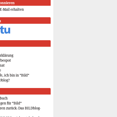
onnieren
E-Mail erhalten
n
rklärung
rbespot
mat
e
e, ich bin in "Bild"
Dblog?
rbuch
gen für "Bild"
eren zurück: Das BILDblog-