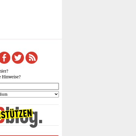
hier?
e Hinweise?