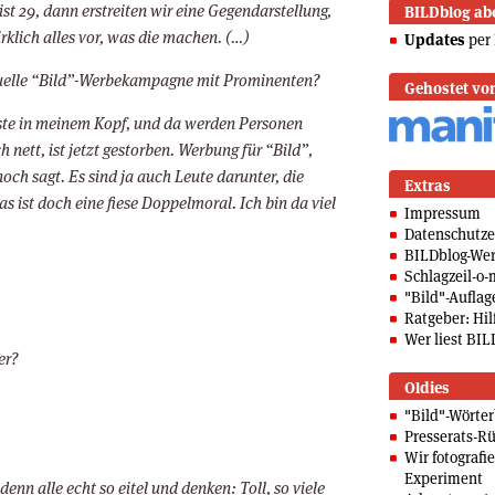
ist 29, dann erstreiten wir eine Gegendarstellung,
BILDblog ab
irklich alles vor, was die machen. (…)
Updates
per 
tuelle “Bild”-Werbekampagne mit Prominenten?
Gehostet vo
iste in meinem Kopf, und da werden Personen
 nett, ist jetzt gestorben. Werbung für “Bild”,
noch sagt. Es sind ja auch Leute darunter, die
Extras
as ist doch eine fiese Doppelmoral. Ich bin da viel
Impressum
Datenschutze
BILDblog-We
Schlagzeil-o-
"Bild"-Auflag
Ratgeber: Hilf
Wer liest BIL
er?
Oldies
"Bild"-Wörte
Presserats-Rü
Wir fotografi
Experiment
enn alle echt so eitel und denken: Toll, so viele