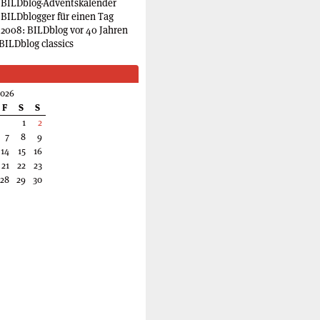
 BILDblog-Adventskalender
 BILDblogger für einen Tag
2008: BILDblog vor 40 Jahren
BILDblog classics
2026
F
S
S
1
2
7
8
9
14
15
16
21
22
23
28
29
30