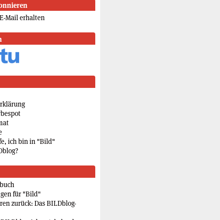
onnieren
E-Mail erhalten
n
rklärung
rbespot
mat
e
e, ich bin in "Bild"
Dblog?
rbuch
gen für "Bild"
eren zurück: Das BILDblog-