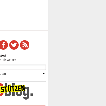
hier?
e Hinweise?