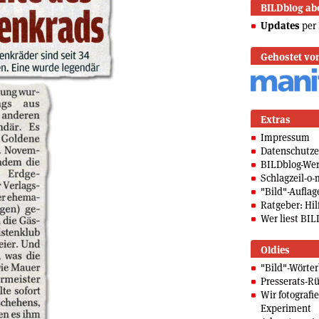
BILDblog ab
Updates
per 
Gehostet vo
Extras
Impressum
Datenschutze
BILDblog-We
Schlagzeil-o-
"Bild"-Auflag
Ratgeber: Hilf
Wer liest BIL
Oldies
"Bild"-Wörte
Presserats-Rü
Wir fotografi
Experiment