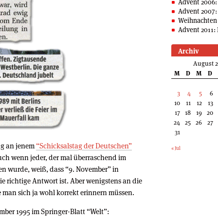
Advent 2006:
Advent 2007:
Weihnachten 
Advent 2011: 
Archiv
August 
M
D
M
D
3
4
5
6
10
11
12
13
17
18
19
20
24
25
26
27
31
tig an jenem
“Schicksalstag der Deutschen”
« Jul
auch wenn jeder, der mal überraschend im
n wurde, weiß, dass “9. November” in
ie richtige Antwort ist. Aber wenigstens an die
e man sich ja wohl korrekt erinnern müssen.
mber 1995 im Springer-Blatt “Welt”: