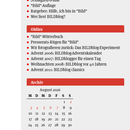
"Bild"-Auflage
Ratgeber: Hilfe, ich bin in "Bild"
Wer liest BILDblog?
Oldies
"Bild"-Wörterbuch
Presserats-Rügen für "Bild"
Wir fotografieren zurück: Das BILDblog-Experiment
Advent 2006: BILDblog-Adventskalender
Advent 2007: BILDblogger für einen Tag
Weihnachten 2008: BILDblog vor 40 Jahren
Advent 2011: BILDblog classics
Archiv
August 2026
M
D
M
D
F
S
S
1
2
3
4
5
6
7
8
9
10
11
12
13
14
15
16
17
18
19
20
21
22
23
24
25
26
27
28
29
30