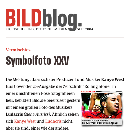
Vermischtes
Symbolfoto XXV
Die Meldung, dass sich der Produzent und Musiker
Kanye West
fürs Cover der US-Ausgabe der Zeitschrift “Rolling Stone” in
einer
umstrittenen Pose fotografieren
ließ, bebildert Bild.de bereits seit gestern
mit einem großen Foto des Musikers
Ludacris
(siehe Ausriss)
. Ähnlich sehen
sich
Kanye West
und
Ludacris
nicht,
aber sie sind, einer wie der andere,