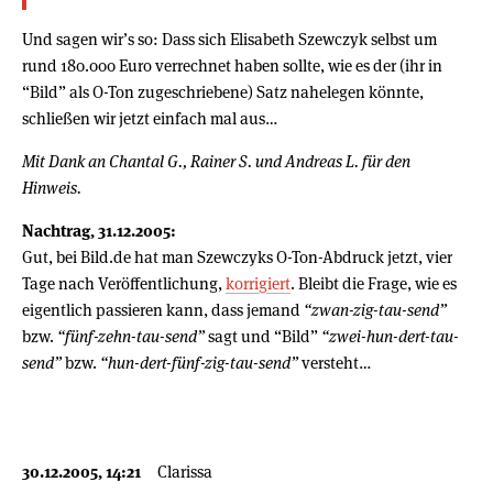
Und sagen wir’s so: Dass sich Elisabeth Szewczyk selbst um
rund 180.000 Euro verrechnet haben sollte, wie es der (ihr in
“Bild” als O-Ton zugeschriebene) Satz nahelegen könnte,
schließen wir jetzt einfach mal aus…
Mit Dank an Chantal G., Rainer S. und Andreas L. für den
Hinweis.
Nachtrag, 31.12.2005:
Gut, bei Bild.de hat man Szewczyks O-Ton-Abdruck jetzt, vier
Tage nach Veröffentlichung,
korrigiert
. Bleibt die Frage, wie es
eigentlich passieren kann, dass jemand
“zwan-zig-tau-send”
bzw.
“fünf-zehn-tau-send”
sagt und “Bild”
“zwei-hun-dert-tau-
send”
bzw.
“hun-dert-fünf-zig-tau-send”
versteht…
30.12.2005, 14:21
Clarissa