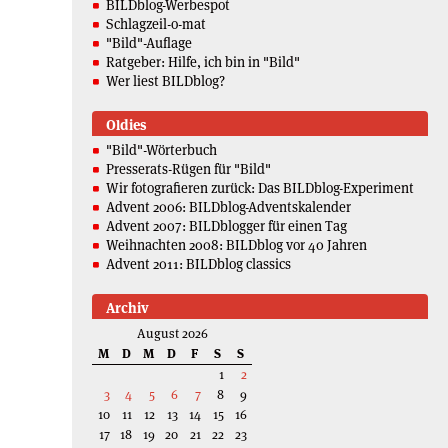
BILDblog-Werbespot
Schlagzeil-o-mat
"Bild"-Auflage
Ratgeber: Hilfe, ich bin in "Bild"
Wer liest BILDblog?
Oldies
"Bild"-Wörterbuch
Presserats-Rügen für "Bild"
Wir fotografieren zurück: Das BILDblog-Experiment
Advent 2006: BILDblog-Adventskalender
Advent 2007: BILDblogger für einen Tag
Weihnachten 2008: BILDblog vor 40 Jahren
Advent 2011: BILDblog classics
Archiv
August 2026
M
D
M
D
F
S
S
1
2
3
4
5
6
7
8
9
10
11
12
13
14
15
16
17
18
19
20
21
22
23