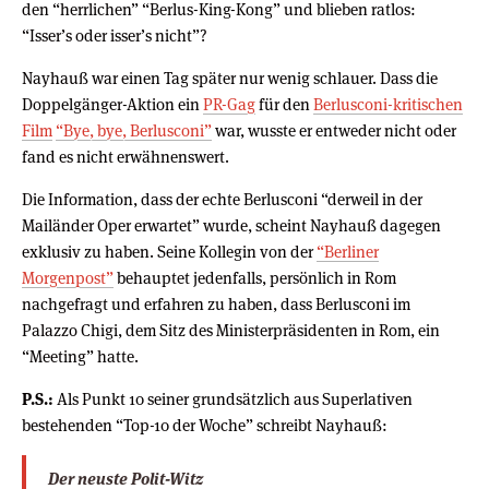
den “herrlichen” “Berlus-King-Kong” und blieben ratlos:
“Isser’s oder isser’s nicht”?
Nayhauß war einen Tag später nur wenig schlauer. Dass die
Doppelgänger-Aktion ein
PR-Gag
für den
Berlusconi-kritischen
Film
“Bye, bye, Berlusconi”
war, wusste er entweder nicht oder
fand es nicht erwähnenswert.
Die Information, dass der echte Berlusconi “derweil in der
Mailänder Oper erwartet” wurde, scheint Nayhauß dagegen
exklusiv zu haben. Seine Kollegin von der
“Berliner
Morgenpost”
behauptet jedenfalls, persönlich in Rom
nachgefragt und erfahren zu haben, dass Berlusconi im
Palazzo Chigi, dem Sitz des Ministerpräsidenten in Rom, ein
“Meeting” hatte.
P.S.:
Als Punkt 10 seiner grundsätzlich aus Superlativen
bestehenden “Top-10 der Woche” schreibt Nayhauß:
Der neuste Polit-Witz