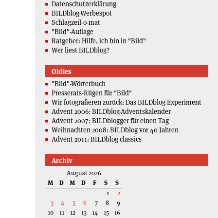
Datenschutzerklärung
BILDblog-Werbespot
Schlagzeil-o-mat
"Bild"-Auflage
Ratgeber: Hilfe, ich bin in "Bild"
Wer liest BILDblog?
Oldies
"Bild"-Wörterbuch
Presserats-Rügen für "Bild"
Wir fotografieren zurück: Das BILDblog-Experiment
Advent 2006: BILDblog-Adventskalender
Advent 2007: BILDblogger für einen Tag
Weihnachten 2008: BILDblog vor 40 Jahren
Advent 2011: BILDblog classics
Archiv
August 2026
M
D
M
D
F
S
S
1
2
3
4
5
6
7
8
9
10
11
12
13
14
15
16