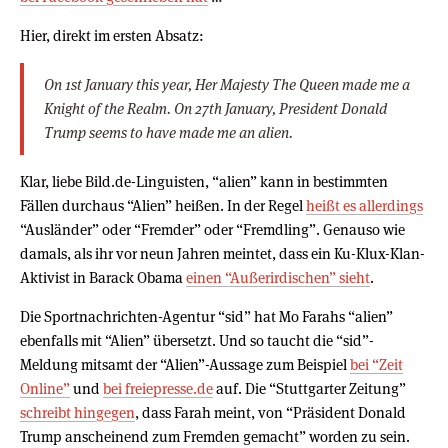
Hier, direkt im ersten Absatz:
On 1st January this year, Her Majesty The Queen made me a
Knight of the Realm. On 27th January, President Donald
Trump seems to have made me an alien.
Klar, liebe Bild.de-Linguisten, “alien” kann in bestimmten
Fällen durchaus “Alien” heißen. In der Regel
heißt es allerdings
“Ausländer” oder “Fremder” oder “Fremdling”. Genauso wie
damals, als ihr vor neun Jahren meintet, dass ein Ku-Klux-Klan-
Aktivist in Barack Obama
einen “Außerirdischen” sieht
.
Die Sportnachrichten-Agentur “sid” hat Mo Farahs “alien”
ebenfalls mit “Alien” übersetzt. Und so taucht die “sid”-
Meldung mitsamt der “Alien”-Aussage zum Beispiel
bei “Zeit
Online”
und
bei freiepresse.de
auf. Die “Stuttgarter Zeitung”
schreibt hingegen
, dass Farah meint, von “Präsident Donald
Trump anscheinend zum Fremden gemacht” worden zu sein.