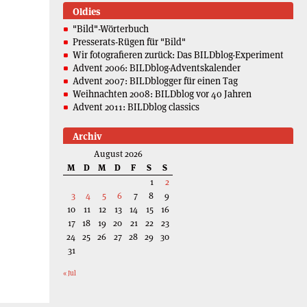
Oldies
"Bild"-Wörterbuch
Presserats-Rügen für "Bild"
Wir fotografieren zurück: Das BILDblog-Experiment
Advent 2006: BILDblog-Adventskalender
Advent 2007: BILDblogger für einen Tag
Weihnachten 2008: BILDblog vor 40 Jahren
Advent 2011: BILDblog classics
Archiv
August 2026
M
D
M
D
F
S
S
1
2
3
4
5
6
7
8
9
10
11
12
13
14
15
16
17
18
19
20
21
22
23
24
25
26
27
28
29
30
31
« Jul