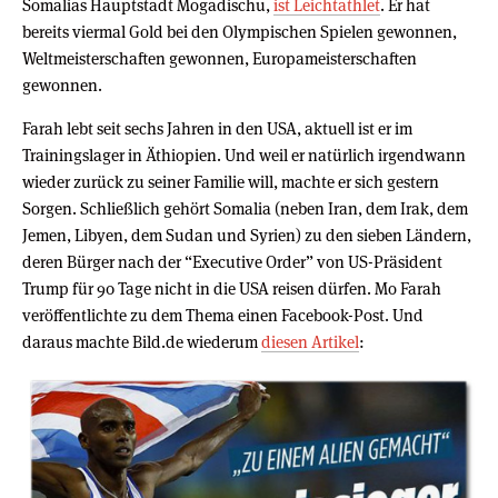
Somalias Hauptstadt Mogadischu,
ist Leichtathlet
. Er hat
bereits viermal Gold bei den Olympischen Spielen gewonnen,
Weltmeisterschaften gewonnen, Europameisterschaften
gewonnen.
Farah lebt seit sechs Jahren in den USA, aktuell ist er im
Trainingslager in Äthiopien. Und weil er natürlich irgendwann
wieder zurück zu seiner Familie will, machte er sich gestern
Sorgen. Schließlich gehört Somalia (neben Iran, dem Irak, dem
Jemen, Libyen, dem Sudan und Syrien) zu den sieben Ländern,
deren Bürger nach der “Executive Order” von US-Präsident
Trump für 90 Tage nicht in die USA reisen dürfen. Mo Farah
veröffentlichte zu dem Thema einen Facebook-Post. Und
daraus machte Bild.de wiederum
diesen Artikel
: