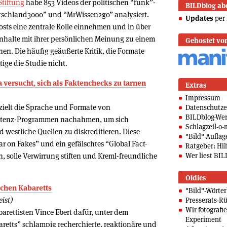
Stiftung
habe 853 Videos der politischen “funk”-
BILDblog ab
utschland3000” und “MrWissen2go” analysiert.
Updates
per 
osts eine zentrale Rolle einnehmen und in über
Inhalte mit ihrer persönlichen Meinung zu einem
Gehostet vo
en. Die häufig geäußerte Kritik, die Formate
ätige die Studie nicht.
 versucht, sich als Faktenchecks zu tarnen
Extras
Impressum
zielt die Sprache und Formate von
Datenschutze
BILDblog-We
tenz-Programmen nachahmen, um sich
Schlagzeil-o-
 westliche Quellen zu diskreditieren. Diese
"Bild"-Auflag
ar on Fakes” und ein gefälschtes “Global Fact-
Ratgeber: Hilf
 solle Verwirrung stiften und Kreml-freundliche
Wer liest BIL
Oldies
schen Kabaretts
"Bild"-Wörte
ist)
Presserats-Rü
Wir fotografi
barettisten Vince Ebert dafür, unter dem
Experiment
retts” schlampig recherchierte, reaktionäre und