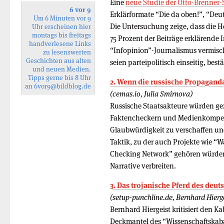
Eine
neue Studie der Otto-Brenner-
6 vor 9
Erklärformate “Die da oben!”, “De
Um 6 Minuten vor 9
Die Untersuchung zeige, dass die H
Uhr erscheinen hier
montags bis freitags
75 Prozent der Beiträge erklärende 
handverlesene Links
“Infopinion”-Journalismus vermisch
zu lesenswerten
Geschichten aus alten
seien parteipolitisch einseitig, best
und neuen Medien.
Tipps gerne bis 8 Uhr
2. Wenn die russische Propaganda
an
6vor9
@bildblog.de
(cemas.io, Julia Smirnova)
Russische Staatsakteure würden ge
Faktencheckern und Medienkompe
Glaubwürdigkeit zu verschaffen und
Taktik, zu der auch Projekte wie “W
Checking Network” gehören würden,
Narrative verbreiten.
3. Das trojanische Pferd des deut
(setup-punchline.de, Bernhard Hierge
Bernhard Hiergeist kritisiert den Ka
Deckmantel des “Wissenschaftskaba