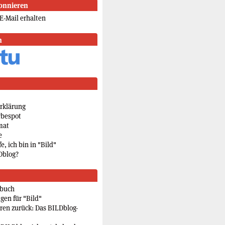
onnieren
E-Mail erhalten
n
rklärung
rbespot
mat
e
e, ich bin in "Bild"
Dblog?
rbuch
gen für "Bild"
eren zurück: Das BILDblog-