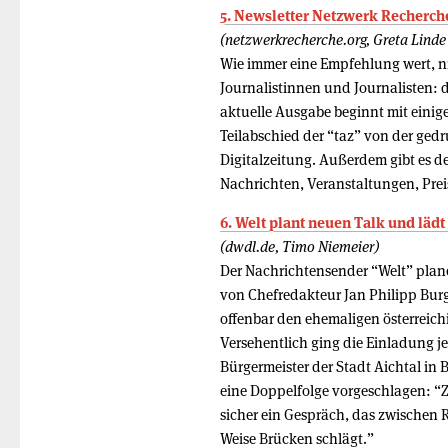
5. Newsletter Netzwerk Recherche
(netzwerkrecherche.org, Greta Lind
Wie immer eine Empfehlung wert, ni
Journalistinnen und Journalisten: 
aktuelle Ausgabe beginnt mit eini
Teilabschied der “taz” von der ge
Digitalzeitung. Außerdem gibt es 
Nachrichten, Veranstaltungen, Prei
6. Welt plant neuen Talk und lädt
(dwdl.de, Timo Niemeier)
Der Nachrichtensender “Welt” plan
von Chefredakteur Jan Philipp Burg
offenbar den ehemaligen österreic
Versehentlich ging die Einladung j
Bürgermeister der Stadt Aichtal in
eine Doppelfolge vorgeschlagen: “Z
sicher ein Gespräch, das zwischen 
Weise Brücken schlägt.”