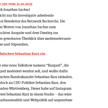
 250 vom 31.10.2025
e & Jonathan Sachse)
cht nur für investigativ arbeitende
der Newsletter des Netzwerk Recherche. Die
gen Worten von Jonathan Sachse zum
druckten Ausgabe und dem Umstieg zur
den gewohnten Überblick über medienrelevante
se und Stipendien.
 falschen Sebastian Kurz ein
e eine neue Talkshow namens “Burgard”, die
ard moderiert werden soll, und wollte dafür
hischen Bundeskanzler Sebastian Kurz einladen.
edoch an CDU-Politiker Sebastian Kurz, den
 Baden-Württemberg. Dieser habe auf Instagram
wei Sebastian Kurz in einem Studio – das wäre
Rathausrealität und Weltpolitik auf angenehme