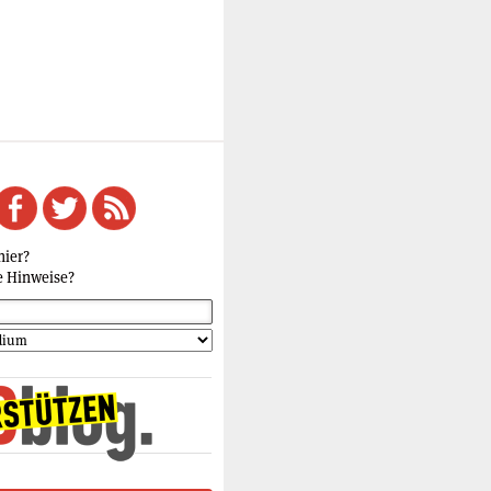
hier?
e Hinweise?