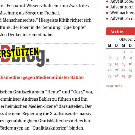
Advent 2006:
ten: “Er spannt Wissenschaft ein zum Zweck des
Advent 2007:
Mischung als Sorge um Freiheit,
Weihnachten 
Advent 2011: 
 Menschenrechte.” Hiergeists Kritik richtet sich
funk, der Ebert in der Sendung “Querköpfe”
Archiv
ten Denker inszeniert habe.
Oktober 
M
D
M
D
1
2
6
7
8
9
13
14
15
16
20
21
22
23
27
28
29
30
atismedien gegen Medienminister Babler
« Sep
Nov »
hischen Gratiszeitungen “Heute” und “Oe24” vor,
enminister Andreas Babler zu führen und ihn
 der heimischen Medien-Szene” darzustellen. Der
ass die neue Regierung die Staatsinserate massiv
 anzeigenabhängigen Gratisblätter besonders hart.
förderungen an “Qualitätskriterien” binden.