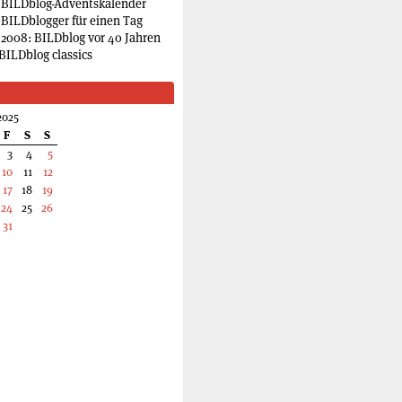
 BILDblog-Adventskalender
 BILDblogger für einen Tag
2008: BILDblog vor 40 Jahren
BILDblog classics
2025
F
S
S
3
4
5
10
11
12
17
18
19
24
25
26
31