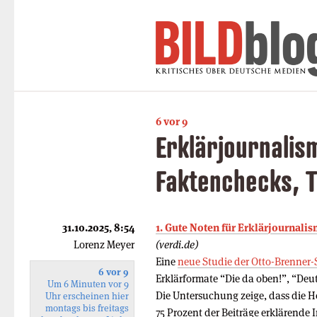
6 vor 9
Erklärjournalis
Faktenchecks, T
31.10.2025, 8:54
1. Gute Noten für Erklärjournali
Lorenz Meyer
(verdi.de)
Eine
neue Studie der Otto-Brenner-
6 vor 9
Erklärformate “Die da oben!”, “De
Um 6 Minuten vor 9
Die Untersuchung zeige, dass die H
Uhr erscheinen hier
montags bis freitags
75 Prozent der Beiträge erklärende 