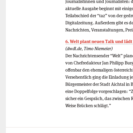
Journalistinnen und Journalisten: 
aktuelle Ausgabe beginnt mit eini
Teilabschied der “taz” von der ge
Digitalzeitung. Außerdem gibt es 
Nachrichten, Veranstaltungen, Prei
6. Welt plant neuen Talk und lädt
(dwdl.de, Timo Niemeier)
Der Nachrichtensender “Welt” plan
von Chefredakteur Jan Philipp Burg
offenbar den ehemaligen österreic
Versehentlich ging die Einladung j
Bürgermeister der Stadt Aichtal in
eine Doppelfolge vorgeschlagen: “Z
sicher ein Gespräch, das zwischen 
Weise Brücken schlägt.”