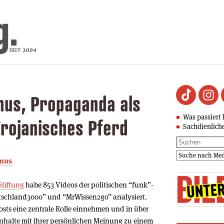
mus, Propaganda als
Was passiert 
rojanisches Pferd
Sachdienlich
smus
Stiftung
habe 853 Videos der politischen “funk”-
utschland3000” und “MrWissen2go” analysiert.
osts eine zentrale Rolle einnehmen und in über
Inhalte mit ihrer persönlichen Meinung zu einem