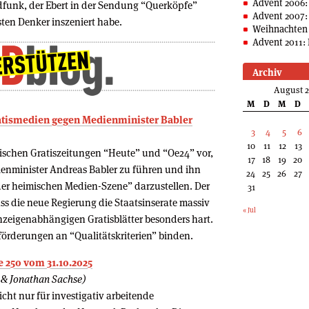
Advent 2006:
funk, der Ebert in der Sendung “Querköpfe”
Advent 2007:
ten Denker inszeniert habe.
Weihnachten 
Advent 2011: 
Archiv
August 
M
D
M
D
atismedien gegen Medienminister Babler
3
4
5
6
10
11
12
13
hischen Gratiszeitungen “Heute” und “Oe24” vor,
17
18
19
20
enminister Andreas Babler zu führen und ihn
24
25
26
27
 der heimischen Medien-Szene” darzustellen. Der
31
ass die neue Regierung die Staatsinserate massiv
« Jul
 anzeigenabhängigen Gratisblätter besonders hart.
förderungen an “Qualitätskriterien” binden.
 250 vom 31.10.2025
e & Jonathan Sachse)
cht nur für investigativ arbeitende