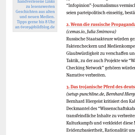
handverlesene Links
“Infopinion”-Journalismus vermisch
zu lesenswerten
Geschichten aus alten
seien parteipolitisch einseitig, best
und neuen Medien.
Tipps gerne bis 8 Uhr
2. Wenn die russische Propaganda
an
6vor9
@bildblog.de
(cemas.io, Julia Smirnova)
Russische Staatsakteure würden ge
Faktencheckern und Medienkompe
Glaubwürdigkeit zu verschaffen und
Taktik, zu der auch Projekte wie “W
Checking Network” gehören würden,
Narrative verbreiten.
3. Das trojanische Pferd des deut
(setup-punchline.de, Bernhard Hierge
Bernhard Hiergeist kritisiert den Ka
Deckmantel des “Wissenschaftskaba
transfeindliche Inhalte zu verbrei
Kulturkampfs und verkleidet diese 
Evidenzbasiertheit, Rationalität und