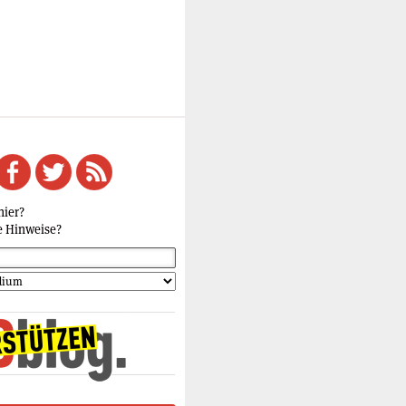
hier?
e Hinweise?