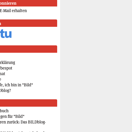
onnieren
E-Mail erhalten
n
rklärung
rbespot
mat
e
e, ich bin in "Bild"
Dblog?
rbuch
gen für "Bild"
eren zurück: Das BILDblog-