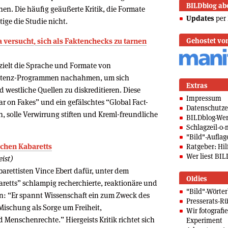
BILDblog ab
en. Die häufig geäußerte Kritik, die Formate
Updates
per 
ätige die Studie nicht.
 versucht, sich als Faktenchecks zu tarnen
Gehostet vo
zielt die Sprache und Formate von
tenz-Programmen nachahmen, um sich
Extras
 westliche Quellen zu diskreditieren. Diese
Impressum
ar on Fakes” und ein gefälschtes “Global Fact-
Datenschutze
 solle Verwirrung stiften und Kreml-freundliche
BILDblog-We
Schlagzeil-o-
"Bild"-Auflag
schen Kabaretts
Ratgeber: Hilf
Wer liest BIL
ist)
barettisten Vince Ebert dafür, unter dem
Oldies
retts” schlampig recherchierte, reaktionäre und
"Bild"-Wörte
ten: “Er spannt Wissenschaft ein zum Zweck des
Presserats-Rü
Mischung als Sorge um Freiheit,
Wir fotografi
 Menschenrechte.” Hiergeists Kritik richtet sich
Experiment