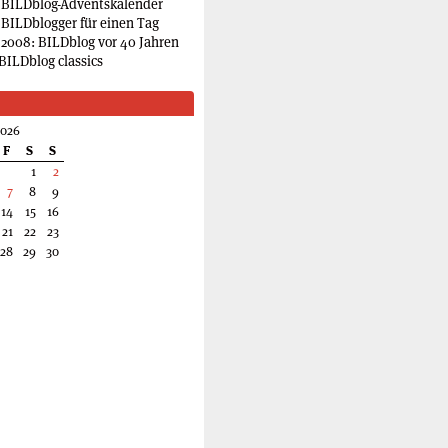
 BILDblog-Adventskalender
 BILDblogger für einen Tag
2008: BILDblog vor 40 Jahren
BILDblog classics
2026
F
S
S
1
2
7
8
9
14
15
16
21
22
23
28
29
30