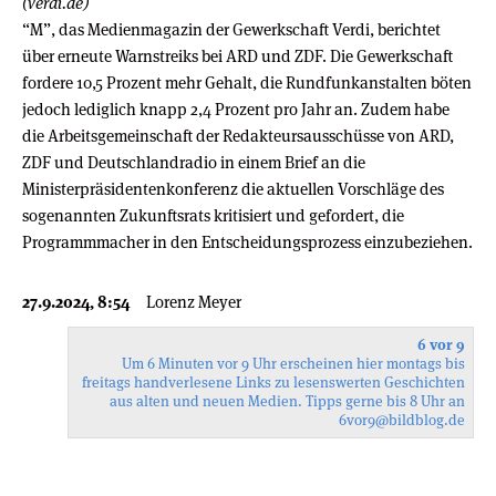
(verdi.de)
“M”, das Medienmagazin der Gewerkschaft Verdi, berichtet
über erneute Warnstreiks bei ARD und ZDF. Die Gewerkschaft
fordere 10,5 Prozent mehr Gehalt, die Rundfunkanstalten böten
jedoch lediglich knapp 2,4 Prozent pro Jahr an. Zudem habe
die Arbeitsgemeinschaft der Redakteursausschüsse von ARD,
ZDF und Deutschlandradio in einem Brief an die
Ministerpräsidentenkonferenz die aktuellen Vorschläge des
sogenannten Zukunftsrats kritisiert und gefordert, die
Programmmacher in den Entscheidungsprozess einzubeziehen.
27.9.2024, 8:54
Lorenz Meyer
6 vor 9
Um 6 Minuten vor 9 Uhr erscheinen hier montags bis
freitags handverlesene Links zu lesenswerten Geschichten
aus alten und neuen Medien. Tipps gerne bis 8 Uhr an
6vor9
@bildblog.de