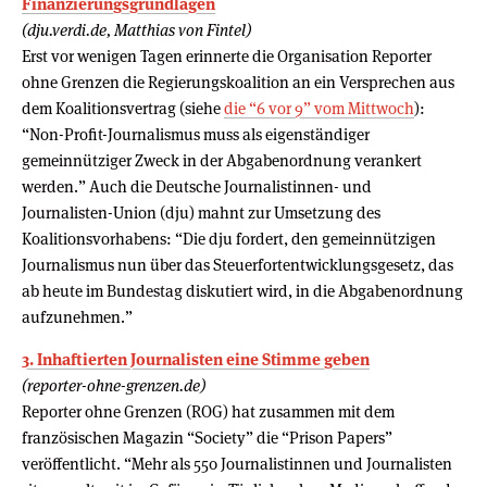
Finanzierungsgrundlagen
(dju.verdi.de, Matthias von Fintel)
Erst vor wenigen Tagen erinnerte die Organisation Reporter
ohne Grenzen die Regierungskoalition an ein Versprechen aus
dem Koalitionsvertrag (siehe
die “6 vor 9” vom Mittwoch
):
“Non-Profit-Journalismus muss als eigenständiger
gemeinnütziger Zweck in der Abgabenordnung verankert
werden.” Auch die Deutsche Journalistinnen- und
Journalisten-Union (dju) mahnt zur Umsetzung des
Koalitionsvorhabens: “Die dju fordert, den gemeinnützigen
Journalismus nun über das Steuerfortentwicklungsgesetz, das
ab heute im Bundestag diskutiert wird, in die Abgabenordnung
aufzunehmen.”
3. Inhaftierten Journalisten eine Stimme geben
(reporter-ohne-grenzen.de)
Reporter ohne Grenzen (ROG) hat zusammen mit dem
französischen Magazin “Society” die “Prison Papers”
veröffentlicht. “Mehr als 550 Journalistinnen und Journalisten