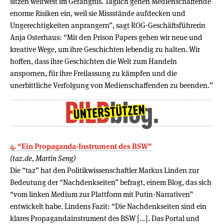
sitzen weltweit im Gefängnis. Täglich gehen Medienschaffende
enorme Risiken ein, weil sie Missstände aufdecken und
Ungerechtigkeiten anprangern”, sagt ROG-Geschäftsführerin
Anja Osterhaus: “Mit den Prison Papers gehen wir neue und
kreative Wege, um ihre Geschichten lebendig zu halten. Wir
hoffen, dass ihre Geschichten die Welt zum Handeln
anspornen, für ihre Freilassung zu kämpfen und die
unerbittliche Verfolgung von Medienschaffenden zu beenden.”
4. “Ein Propaganda-Instrument des BSW”
(taz.de, Martin Seng)
Die “taz” hat den Politikwissenschaftler Markus Linden zur
Bedeutung der “Nachdenkseiten” befragt, einem Blog, das sich
“vom linken Medium zur Plattform mit Putin-Narrativen”
entwickelt habe. Lindens Fazit: “Die Nachdenkseiten sind ein
klares Propaganda­instru­ment des BSW […]. Das Portal und