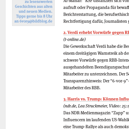
Al-Manar: “RSF distanziert sich von
zu lesenswerten
Geschichten aus alten
aufruft oder Propaganda für bewaff
und neuen Medien.
Berichterstattung, die berufsethisc
Tipps gerne bis 8 Uhr
Rechtfertigung dafür, Journalisten 
an
6vor9
@bildblog.de
2. Verdi erhebt Vorwürfe gegen RB
(t-online.de)
Die Gewerkschaft Verdi habe die Bes
einem dreitägigen Warnstreik ab d
schwere Vorwürfe gegen RBB-Intend
ausgehandelten Beendigungsschutz-T
Mitarbeiter zu unterzeichnen. Der S
Transparenzhinweis: Der “6-vor-9”-
Mitarbeiter des RBB.
3. Harris vs. Trump: Können Infl
(ndr.de, Lea Struckmeier, Video: 25:
Das NDR-Medienmagazin “Zapp” unt
Influencern im laufenden US-Wahlk
eine Trump-Rallye als auch demokr