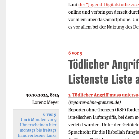
Laut
der “Jugend-Digitalstudie 202
online und verbringen derzeit durc
vor allem über das Smartphone. U
es vor allem bei der Nutzung des D
6 vor 9
Tödlicher Angrif
Listenste Liste 
30.10.2024, 8:54
1. Tödlicher Angriff muss unters
Lorenz Meyer
(reporter-ohne-grenzen.de)
Reporter ohne Grenzen (RSF) forde
6 vor 9
israelischen Luftangriffs, bei dem 
Um 6 Minuten vor 9
verletzt wurden. Unter den Getötet
Uhr erscheinen hier
montags bis freitags
Sprachrohr für die Hisbollah fung
handverlesene Links