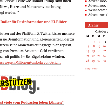
m Beispiel Leute wie Donald Trump samt ihren
Advent 2006:
Advent 2007:
ke News, Hetze und Menschenverachtung
Weihnachten 
egt werden.”
Advent 2011: 
 Dollar für Desinformation und KI-Bilder
Archiv
Oktober 
tzer auf der Plattform X/Twitter bis zu mehrere
M
D
M
D
 sie Desinformation und KI-generierte Bilder zu
1
2
3
urzem seine Monetarisierungsregeln angepasst,
7
8
9
10
ung von Premium-Accounts Geld verdienen
14
15
16
17
21
22
23
24
e, oft politische Beiträge belohnt würden.
28
29
30
31
ss wegen Millionentombola vor Gericht
« Sep
Nov »
ichst viele vom Podcasten leben können”