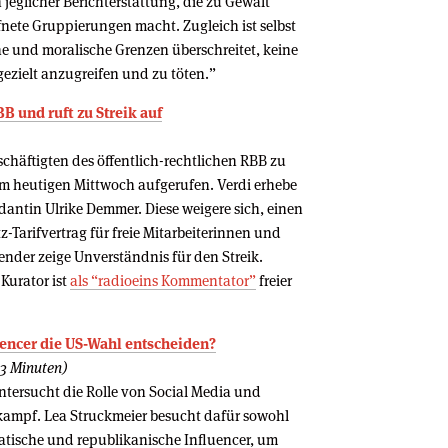
 jeglicher Berichterstattung, die zu Gewalt
nete Gruppierungen macht. Zugleich ist selbst
he und moralische Grenzen überschreitet, keine
gezielt anzugreifen und zu töten.”
B und ruft zu Streik auf
chäftigten des öffentlich-rechtlichen RBB zu
em heutigen Mittwoch aufgerufen. Verdi erhebe
antin Ulrike Demmer. Diese weigere sich, einen
arifvertrag für freie Mitarbeiterinnen und
ender zeige Unverständnis für den Streik.
Kurator ist
als “radioeins Kommentator”
freier
uencer die US-Wahl entscheiden?
13 Minuten)
ersucht die Rolle von Social Media und
ampf. Lea Struckmeier besucht dafür sowohl
atische und republikanische Influencer, um