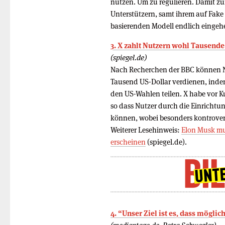
nutzen. Um zu regulieren. Damit zu
Unterstützern, samt ihrem auf Fa
basierenden Modell endlich eingeh
3. X zahlt Nutzern wohl Tausende
(spiegel.de)
Nach Recherchen der BBC können Nu
Tausend US-Dollar verdienen, indem
den US-Wahlen teilen. X habe vor K
so dass Nutzer durch die Einricht
können, wobei besonders kontrovers
Weiterer Lesehinweis:
Elon Musk mu
erscheinen
(spiegel.de).
4. “Unser Ziel ist es, dass mögl