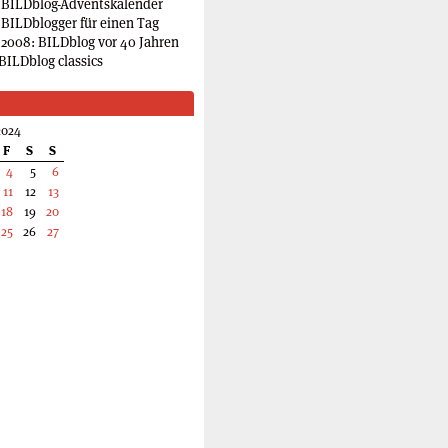
 BILDblog-Adventskalender
 BILDblogger für einen Tag
2008: BILDblog vor 40 Jahren
BILDblog classics
2024
F
S
S
4
5
6
11
12
13
18
19
20
25
26
27