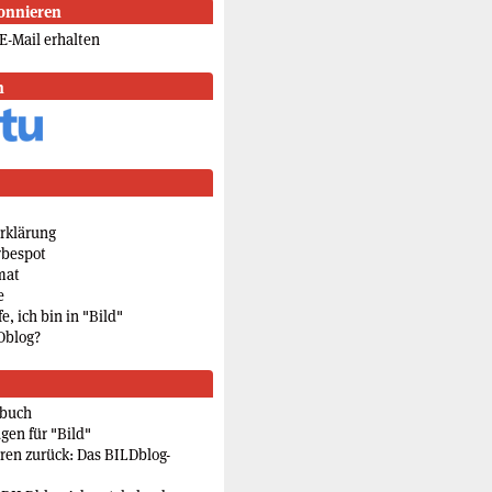
onnieren
E-Mail erhalten
n
rklärung
rbespot
mat
e
e, ich bin in "Bild"
Dblog?
rbuch
gen für "Bild"
eren zurück: Das BILDblog-