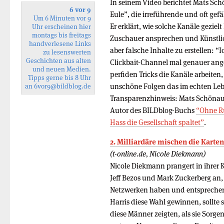
In seinem Video berichtet Mats Sc
6 vor 9
Eule”, die irreführende und oft gef
Um 6 Minuten vor 9
Er erklärt, wie solche Kanäle gezie
Uhr erscheinen hier
montags bis freitags
Zuschauer ansprechen und Künstlic
handverlesene Links
aber falsche Inhalte zu erstellen: “
zu lesenswerten
Geschichten aus alten
Clickbait-Channel mal genauer ang
und neuen Medien.
perfiden Tricks die Kanäle arbeiten
Tipps gerne bis 8 Uhr
unschöne Folgen das im echten Leb
an
6vor9
@bildblog.de
Transparenzhinweis: Mats Schönauer
Autor des BILDblog-Buchs
“Ohne Rü
Hass die Gesellschaft spaltet”
.
2. Milliardäre mischen die Karte
(t-online.de, Nicole Diekmann)
Nicole Diekmann prangert in ihrer 
Jeff Bezos und Mark Zuckerberg an
Netzwerken haben und entspreche
Harris diese Wahl gewinnen, sollte 
diese Männer zeigten, als sie Sorge