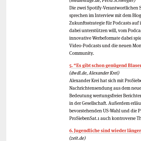
(medientage.de, Petra Schwegler)
Die zwei Spotify-Verantwortlichen 
sprechen im Interview mit dem Blo
Zukunftsstrategie für Podcasts auf i
dabei unterstützen will, vom Podca
innovative Werbeformate dabei spie
Video-Podcasts und die neuen Mone
Community.
5. “Es gibt schon genügend Blas
(dwdl.de, Alexander Krei)
Alexander Krei hat sich mit ProSie
Nachrichtensendung aus dem neuen 
Bedeutung wertungsfreier Berichte
in der Gesellschaft. Außerdem erläu
bevorstehenden US-Wahl und die P
ProSiebenSat.1 auch kontroverse T
6. Jugendliche sind wieder länger
(zeit.de)