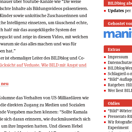
hönauer über Youtube-Kanäle wie “Die weise
BILDblog ab
älschte Inhalte als Bildungsvideos präsentieren.
Updates
per 
lt Kinder sowie unkritische Zuschauerinnen und
he Intelligenz einsetzen, um täuschend echte,
Gehostet vo
Ich hab’ mir das ausgeklügelte System der
eguckt und zeige in diesem Video, mit welchen
, warum sie das alles machen und was für
Extras
en hat.”
Impressum
 ist ehemaliger Leiter des BILDblog und Co-
Datenschutze
cksicht auf Verluste. Wie BILD mit Angst und
BILDblog-We
Schlagzeil-o-
"Bild"-Auflag
n neu
Ratgeber: Hilf
Wer liest BIL
Kolumne das Verhalten von US-Milliardären wie
Oldies
, die direkten Zugang zu Medien und Sozialen
"Bild"-Wörte
nde Vorgaben machen können: “Sollte Kamala
Presserats-Rü
sie sich daran erinnern, wie duckmäuserisch sich
Wir fotografi
n um ihre Imperien hatten. Und diesen Hebel
Experiment