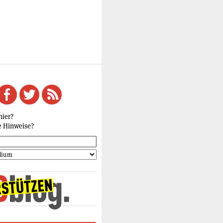
hier?
e Hinweise?