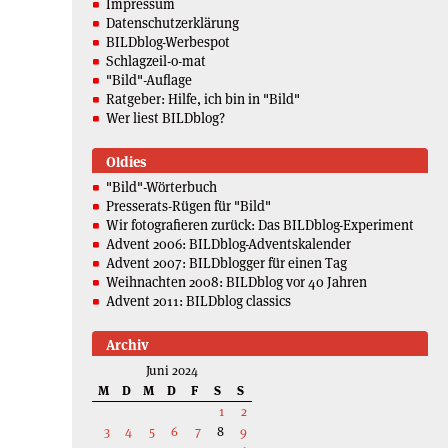
Impressum
Datenschutzerklärung
BILDblog-Werbespot
Schlagzeil-o-mat
"Bild"-Auflage
Ratgeber: Hilfe, ich bin in "Bild"
Wer liest BILDblog?
Oldies
"Bild"-Wörterbuch
Presserats-Rügen für "Bild"
Wir fotografieren zurück: Das BILDblog-Experiment
Advent 2006: BILDblog-Adventskalender
Advent 2007: BILDblogger für einen Tag
Weihnachten 2008: BILDblog vor 40 Jahren
Advent 2011: BILDblog classics
Archiv
Juni 2024
M
D
M
D
F
S
S
1
2
3
4
5
6
7
8
9