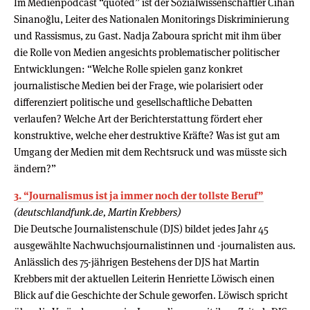
Im Medienpodcast “quoted” ist der Sozialwissenschaftler Cihan
Sinanoğlu, Leiter des Nationalen Monitorings Diskriminierung
und Rassismus, zu Gast. Nadja Zaboura spricht mit ihm über
die Rolle von Medien angesichts problematischer politischer
Entwicklungen: “Welche Rolle spielen ganz konkret
journalistische Medien bei der Frage, wie polarisiert oder
differenziert politische und gesellschaftliche Debatten
verlaufen? Welche Art der Berichterstattung fördert eher
konstruktive, welche eher destruktive Kräfte? Was ist gut am
Umgang der Medien mit dem Rechtsruck und was müsste sich
ändern?”
3. “Journalismus ist ja immer noch der tollste Beruf”
(deutschlandfunk.de, Martin Krebbers)
Die Deutsche Journalistenschule (DJS) bildet jedes Jahr 45
ausgewählte Nachwuchsjournalistinnen und -journalisten aus.
Anlässlich des 75-jährigen Bestehens der DJS hat Martin
Krebbers mit der aktuellen Leiterin Henriette Löwisch einen
Blick auf die Geschichte der Schule geworfen. Löwisch spricht