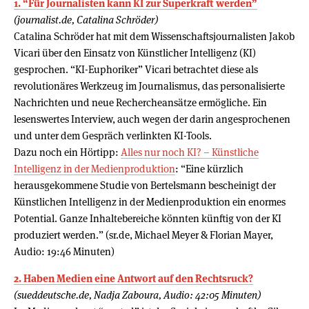
1. “Für Journalisten kann KI zur Superkraft werden”
(journalist.de, Catalina Schröder)
Catalina Schröder hat mit dem Wissenschaftsjournalisten Jakob
Vicari über den Einsatz von Künstlicher Intelligenz (KI)
gesprochen. “KI-Euphoriker” Vicari betrachtet diese als
revolutionäres Werkzeug im Journalismus, das personalisierte
Nachrichten und neue Rechercheansätze ermögliche. Ein
lesenswertes Interview, auch wegen der darin angesprochenen
und unter dem Gespräch verlinkten KI-Tools.
Dazu noch ein Hörtipp:
Alles nur noch KI? – Künstliche
Intelligenz in der Medienproduktion
: “Eine kürzlich
herausgekommene Studie von Bertelsmann bescheinigt der
Künstlichen Intelligenz in der Medienproduktion ein enormes
Potential. Ganze Inhaltebereiche könnten künftig von der KI
produziert werden.” (sr.de, Michael Meyer & Florian Mayer,
Audio: 19:46 Minuten)
2. Haben Medien eine Antwort auf den Rechtsruck?
(sueddeutsche.de, Nadja Zaboura, Audio: 42:05 Minuten)