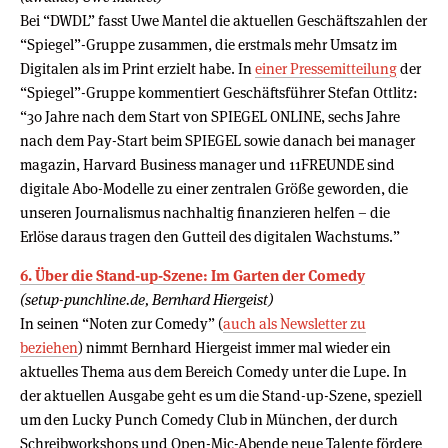
Bei “DWDL” fasst Uwe Mantel die aktuellen Geschäftszahlen der
“Spiegel”-Gruppe zusammen, die erstmals mehr Umsatz im
Digitalen als im Print erzielt habe. In
einer Pressemitteilung
der
“Spiegel”-Gruppe kommentiert Geschäftsführer Stefan Ottlitz:
“30 Jahre nach dem Start von SPIEGEL ONLINE, sechs Jahre
nach dem Pay-Start beim SPIEGEL sowie danach bei manager
magazin, Harvard Business manager und 11FREUNDE sind
digitale Abo-Modelle zu einer zentralen Größe geworden, die
unseren Journalismus nachhaltig finanzieren helfen – die
Erlöse daraus tragen den Gutteil des digitalen Wachstums.”
6. Über die Stand-up-Szene: Im Garten der Comedy
(setup-punchline.de, Bernhard Hiergeist)
In seinen “Noten zur Comedy” (
auch als Newsletter zu
beziehen
) nimmt Bernhard Hiergeist immer mal wieder ein
aktuelles Thema aus dem Bereich Comedy unter die Lupe. In
der aktuellen Ausgabe geht es um die Stand-up-Szene, speziell
um den Lucky Punch Comedy Club in München, der durch
Schreibworkshops und Open-Mic-Abende neue Talente fördere