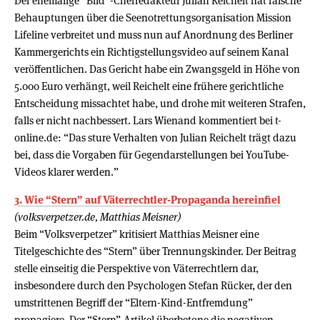
Der ehemalige “Bild”-Chefredakteur Julian Reichelt hat falsche
Behauptungen über die Seenotrettungsorganisation Mission
Lifeline verbreitet und muss nun auf Anordnung des Berliner
Kammergerichts ein Richtigstellungsvideo auf seinem Kanal
veröffentlichen. Das Gericht habe ein Zwangsgeld in Höhe von
5.000 Euro verhängt, weil Reichelt eine frühere gerichtliche
Entscheidung missachtet habe, und drohe mit weiteren Strafen,
falls er nicht nachbessert. Lars Wienand kommentiert bei t-
online.de: “Das sture Verhalten von Julian Reichelt trägt dazu
bei, dass die Vorgaben für Gegendarstellungen bei YouTube-
Videos klarer werden.”
3. Wie “Stern” auf Väterrechtler-Propaganda hereinfiel
(volksverpetzer.de, Matthias Meisner)
Beim “Volksverpetzer” kritisiert Matthias Meisner eine
Titelgeschichte des “Stern” über Trennungskinder. Der Beitrag
stelle einseitig die Perspektive von Väterrechtlern dar,
insbesondere durch den Psychologen Stefan Rücker, der den
umstrittenen Begriff der “Eltern-Kind-Entfremdung”
propagiere. Der “Stern”-Artikel überbetone die negativen