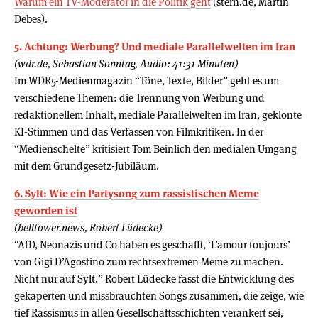
Warum ein TV-Moderator in die Politik geht
(stern.de, Martin
Debes).
5. Achtung: Werbung? Und mediale Parallelwelten im Iran
(wdr.de, Sebastian Sonntag, Audio: 41:31 Minuten)
Im WDR5-Medienmagazin “Töne, Texte, Bilder” geht es um
verschiedene Themen: die Trennung von Werbung und
redaktionellem Inhalt, mediale Parallelwelten im Iran, geklonte
KI-Stimmen und das Verfassen von Filmkritiken. In der
“Medienschelte” kritisiert Tom Beinlich den medialen Umgang
mit dem Grundgesetz-Jubiläum.
6. Sylt: Wie ein Partysong zum rassistischen Meme
geworden ist
(belltower.news, Robert Lüdecke)
“AfD, Neonazis und Co haben es geschafft, ‘L’amour toujours’
von Gigi D’Agostino zum rechtsextremen Meme zu machen.
Nicht nur auf Sylt.” Robert Lüdecke fasst die Entwicklung des
gekaperten und missbrauchten Songs zusammen, die zeige, wie
tief Rassismus in allen Gesellschaftsschichten verankert sei,