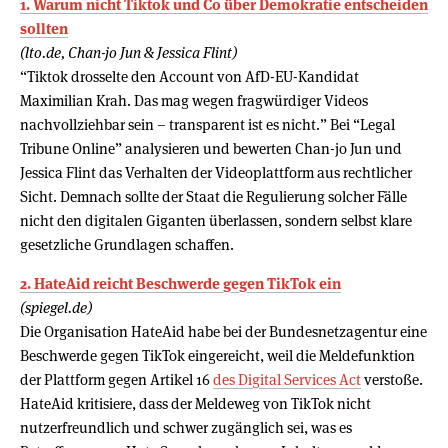
1. Warum nicht Tiktok und Co über Demo­k­ratie ent­scheiden
sollten
(lto.de, Chan-jo Jun & Jessica Flint)
“Tiktok drosselte den Account von AfD-EU-Kandidat
Maximilian Krah. Das mag wegen fragwürdiger Videos
nachvollziehbar sein – transparent ist es nicht.” Bei “Legal
Tribune Online” analysieren und bewerten Chan-jo Jun und
Jessica Flint das Verhalten der Videoplattform aus rechtlicher
Sicht. Demnach sollte der Staat die Regulierung solcher Fälle
nicht den digitalen Giganten überlassen, sondern selbst klare
gesetzliche Grundlagen schaffen.
2. HateAid reicht Beschwerde gegen TikTok ein
(spiegel.de)
Die Organisation HateAid habe bei der Bundesnetzagentur eine
Beschwerde gegen TikTok eingereicht, weil die Meldefunktion
der Plattform gegen Artikel 16
des Digital Services Act
verstoße.
HateAid kritisiere, dass der Meldeweg von TikTok nicht
nutzerfreundlich und schwer zugänglich sei, was es