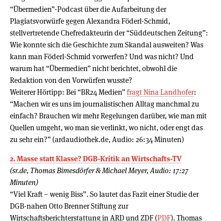
“Übermedien”-Podcast über die Aufarbeitung der
Plagiatsvorwürfe gegen Alexandra Föderl-Schmid,
stellvertretende Chefredakteurin der “Süddeutschen Zeitung”:
Wie konnte sich die Geschichte zum Skandal ausweiten? Was
kann man Föderl-Schmid vorwerfen? Und was nicht? Und
warum hat “Übermedien” nicht berichtet, obwohl die
Redaktion von den Vorwürfen wusste?
Weiterer Hörtipp: Bei “BR24 Medien”
fragt Nina Landhofer
:
“Machen wir es uns im journalistischen Alltag manchmal zu
einfach? Brauchen wir mehr Regelungen darüber, wie man mit
Quellen umgeht, wo man sie verlinkt, wo nicht, oder engt das
zu sehr ein?” (ardaudiothek.de, Audio: 26:34 Minuten)
2. Masse statt Klasse? DGB-Kritik an Wirtschafts-TV
(sr.de, Thomas Bimesdörfer & Michael Meyer, Audio: 17:27
Minuten)
“Viel Kraft – wenig Biss”. So lautet das Fazit einer Studie der
DGB-nahen Otto Brenner Stiftung zur
Wirtschaftsberichterstattung in ARD und ZDF (
PDF
). Thomas