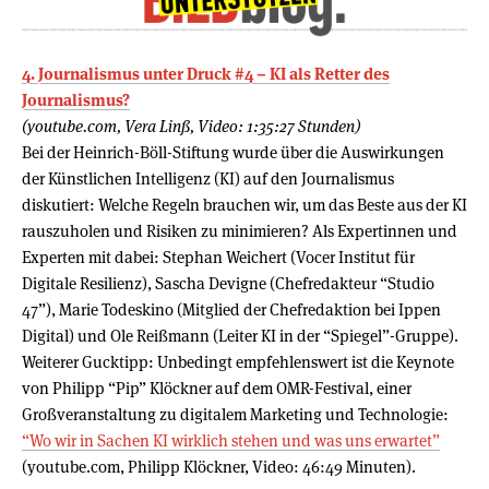
4. Journalismus unter Druck #4 – KI als Retter des
Journalismus?
(youtube.com, Vera Linß, Video: 1:35:27 Stunden)
Bei der Heinrich-Böll-Stiftung wurde über die Auswirkungen
der Künstlichen Intelligenz (KI) auf den Journalismus
diskutiert: Welche Regeln brauchen wir, um das Beste aus der KI
rauszuholen und Risiken zu minimieren? Als Expertinnen und
Experten mit dabei: Stephan Weichert (Vocer Institut für
Digitale Resilienz), Sascha Devigne (Chefredakteur “Studio
47”), Marie Todeskino (Mitglied der Chefredaktion bei Ippen
Digital) und Ole Reißmann (Leiter KI in der “Spiegel”-Gruppe).
Weiterer Gucktipp: Unbedingt empfehlenswert ist die Keynote
von Philipp “Pip” Klöckner auf dem OMR-Festival, einer
Großveranstaltung zu digitalem Marketing und Technologie:
“Wo wir in Sachen KI wirklich stehen und was uns erwartet”
(youtube.com, Philipp Klöckner, Video: 46:49 Minuten).