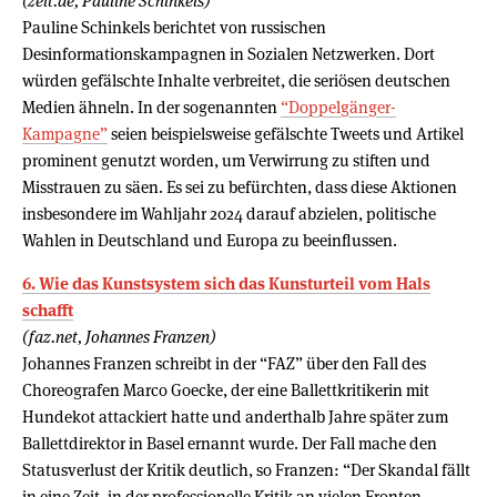
(zeit.de, Pauline Schinkels)
Pauline Schinkels berichtet von russischen
Desinformationskampagnen in Sozialen Netzwerken. Dort
würden gefälschte Inhalte verbreitet, die seriösen deutschen
Medien ähneln. In der sogenannten
“Doppelgänger-
Kampagne”
seien beispielsweise gefälschte Tweets und Artikel
prominent genutzt worden, um Verwirrung zu stiften und
Misstrauen zu säen. Es sei zu befürchten, dass diese Aktionen
insbesondere im Wahljahr 2024 darauf abzielen, politische
Wahlen in Deutschland und Europa zu beeinflussen.
6. Wie das Kunstsystem sich das Kunsturteil vom Hals
schafft
(faz.net, Johannes Franzen)
Johannes Franzen schreibt in der “FAZ” über den Fall des
Choreografen Marco Goecke, der eine Ballettkritikerin mit
Hundekot attackiert hatte und anderthalb Jahre später zum
Ballettdirektor in Basel ernannt wurde. Der Fall mache den
Statusverlust der Kritik deutlich, so Franzen: “Der Skandal fällt
in eine Zeit, in der professionelle Kritik an vielen Fronten