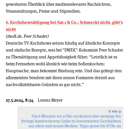
gewohnten Überblick über medienrelevante Nachrichten,
Veranstaltungen, Preise und Stipendien.
6. Kochshowsättigung bei Sat.1 & Co.: Schmeckt nicht, gibt’s
nicht
(dwdl.de, Peer Schader)
Deutsche TV-Kochshows setzen häufig auf ähnliche Konzepte
und einfache Rezepte, was bei “DWDL”-Kolumnist Peer Schader
zu Übersättigung und Appetitlosigkeit führt: “Letztlich ist es
beim Fernsehen wohl ähnlich wie beim Soßenkochen:
Hauptsache, man bekommt Bindung rein. Und das gelingt den
allermeisten Sendern mit ihren neuen Formaten derzeit aus
nachvollziehbaren Gründen so gar nicht.”
27.5.2024, 8:54
Lorenz Meyer
6 vor 9
Um 6 Minuten vor 9 Uhr erscheinen hier montags bis
freitags handverlesene Links zu lesenswerten Geschichten
aus alten und neuen Medien. Tipps gerne bis 8 Uhr an