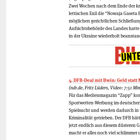
Zwei Wochen nach dem Ende der kre
lettischen Exil die “Nowaja Gaseta E
möglichen gerichtlichen Schließu
Aufsichtsbehörde des Landes hatte d
in der Ukraine wiederholt beanstan
4. DFB-Deal mit Bwin: Geld statt 
(ndr.de, Fritz Lüders, Video: 7:51 Mi
Für das Medienmagazin “Zapp” kom
Sportwetten-Werbung im deutschen
Spielsucht und werden dadurch in d
Kriminalität getrieben. Der DFB hät
jetzt endlich aus diesem düsteren 
macht er alles noch viel schlimmer