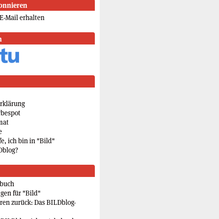
onnieren
E-Mail erhalten
n
rklärung
rbespot
mat
e
e, ich bin in "Bild"
Dblog?
rbuch
gen für "Bild"
eren zurück: Das BILDblog-