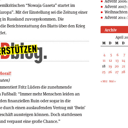
Advent 2006:
mlkritischen “Nowaja Gaseta” startet im
Advent 2007:
uropa”. Mit der Einstellung sei die Zeitung einer
Weihnachten 
Advent 2011: 
ng in Russland zuvorgekommen. Die
ie Berichterstattung des Blatts über den Krieg
Archiv
det.
April 2
M
D
M
D
4
5
6
7
11
12
13
14
18
19
20
21
25
26
27
28
Moral!
nuten)
« Mrz
Mai »
mentiert Fritz Lüders die zunehmende
 Fußball: “Immer mehr Menschen leiden an
en finanziellen Ruin oder sogar in die
te durch einen auslaufenden Vertrag mit ‘Bwin’
Geschäft aussteigen können. Doch stattdessen
 und verpasst eine große Chance.”