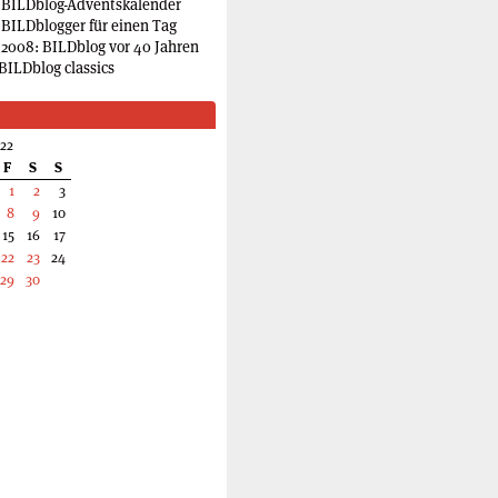
 BILDblog-Adventskalender
 BILDblogger für einen Tag
2008: BILDblog vor 40 Jahren
BILDblog classics
022
F
S
S
1
2
3
8
9
10
15
16
17
22
23
24
29
30