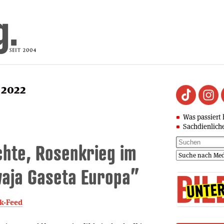
 2022
Was passiert 
Sachdienlich
hte, Rosen­krieg im
owaja Gaseta Europa”
ok-Feed