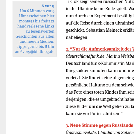
TikTok zeigt seinen russischen Nutz
6 vor 9
in der Ukraine keine Rolle spielt. Wa
Um 6 Minuten vor 9
nun durch ein Experiment bestätigt
Uhr erscheinen hier
montags bis freitags
auf die Reise durch einen ukrainis
handverlesene Links
geschickt. Sebastian Meineck erklär
zu lesenswerten
Geschichten aus alten
naheliegen.
und neuen Medien.
Tipps gerne bis 8 Uhr
2. “Nur die Aufmerksamkeit der 
an
6vor9
@bildblog.de
(deutschlandfunk.de, Marina Weisba
Deutschlandfunk-Kolumnistin Marina
Kriegsbilder zumuten kann und inwi
verletzt. Sie findet keine allgemei
persönliche Haltung zu dem schwie
das Foto eines toten Kindes ihm se
derjenigen, die es umgebracht habe
diese Bilder um die Welt gehen zu 
kann sie vor Putin schützen.”
3. Neue Stimme gegen Russlands
(tagesspiegel.de, Claudia von Salzen