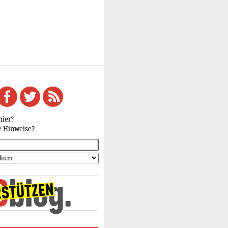
hier?
e Hinweise?