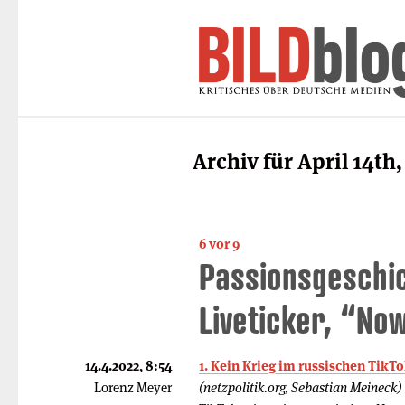
Archiv für April 14th,
6 vor 9
Passionsgeschic
Liveti­cker, “N
14.4.2022, 8:54
1. Kein Krieg im russischen TikT
Lorenz Meyer
(netzpolitik.org, Sebastian Meineck)