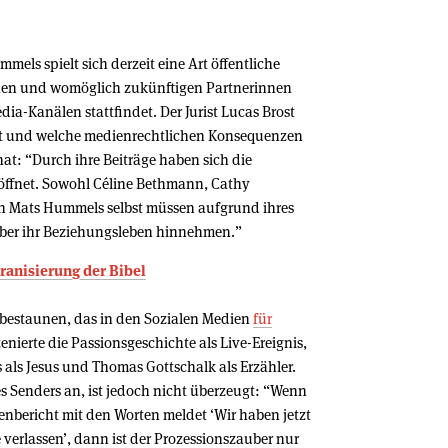
ls spielt sich derzeit eine Art öffentliche
senen und womöglich zukünftigen Partnerinnen
dia-Kanälen stattfindet. Der Jurist Lucas Brost
ht und welche medienrechtlichen Konsequenzen
hat: “Durch ihre Beiträge haben sich die
eöffnet. Sowohl Céline Bethmann, Cathy
h Mats Hummels selbst müssen aufgrund ihres
 über ihr Beziehungsleben hinnehmen.”
ranisierung der Bibel
u bestaunen, das in den Sozialen Medien
für
zenierte die Passionsgeschichte als Live-Ereignis,
als Jesus und Thomas Gottschalk als Erzähler.
s Senders an, ist jedoch nicht überzeugt: “Wenn
enbericht mit den Worten meldet ‘Wir haben jetzt
verlassen’, dann ist der Prozessionszauber nur