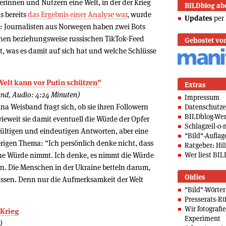
erinnen und Nutzern eine Welt, in der der Krieg
BILDblog ab
s bereits
das Ergebnis einer Analyse war
, wurde
Updates
per 
: Journalisten aus Norwegen haben zwei Bots
chen beziehungsweise russischen TikTok-Feed
Gehostet vo
t, was es damit auf sich hat und welche Schlüsse
Welt kann vor Putin schützen”
Extras
nd, Audio: 4:24 Minuten)
Impressum
 Weisband fragt sich, ob sie ihren Followern
Datenschutze
BILDblog-We
eweit sie damit eventuell die Würde der Opfer
Schlagzeil-o-
ngültigen und eindeutigen Antworten, aber eine
"Bild"-Auflag
rigen Thema: “Ich persönlich denke nicht, dass
Ratgeber: Hilf
ine Würde nimmt. Ich denke, es nimmt die Würde
Wer liest BIL
n. Die Menschen in der Ukraine betteln darum,
Oldies
lassen. Denn nur die Aufmerksamkeit der Welt
"Bild"-Wörte
Presserats-Rü
Wir fotografi
 Krieg
Experiment
)