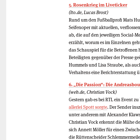
5. Rosen­krieg im Liveticker
(lto.de, Lucas Brost)
Rund um den Fußballprofi Mats Humme
Seifenoper mit aktuellen, verflos
ab, die auf den jeweiligen Social-Me
erzählt, worum es im Einzelnen ge
das Schauspiel für die Betroffenen 
Beteiligten gegenüber der Presse g
Hummels und Lisa Straube, als auc
Verhaltens eine Berichterstattung
6. „Die Passion“: Die Andreasbou
(web.de, Christian Vock)
Gestern gab es bei RTL ein Event z
allerlei Spott sorgte
. Der Sender ins
unter anderem mit Alexander Klaws 
Christian Vock erkennt die Mühe de
sich Annett Möller für einen Zwisch
die Rüttenscheider Schlemmermeile 