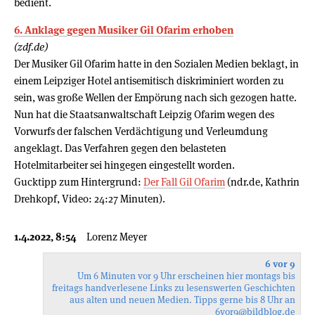
bedient.
6. Anklage gegen Musiker Gil Ofarim erhoben
(zdf.de)
Der Musiker Gil Ofarim hatte in den Sozialen Medien beklagt, in
einem Leipziger Hotel antisemitisch diskriminiert worden zu
sein, was große Wellen der Empörung nach sich gezogen hatte.
Nun hat die Staatsanwaltschaft Leipzig Ofarim wegen des
Vorwurfs der falschen Verdächtigung und Verleumdung
angeklagt. Das Verfahren gegen den belasteten
Hotelmitarbeiter sei hingegen eingestellt worden.
Gucktipp zum Hintergrund:
Der Fall Gil Ofarim
(ndr.de, Kathrin
Drehkopf, Video: 24:27 Minuten).
1.4.2022, 8:54
Lorenz Meyer
6 vor 9
Um 6 Minuten vor 9 Uhr erscheinen hier montags bis
freitags handverlesene Links zu lesenswerten Geschichten
aus alten und neuen Medien. Tipps gerne bis 8 Uhr an
6vor9
@bildblog.de