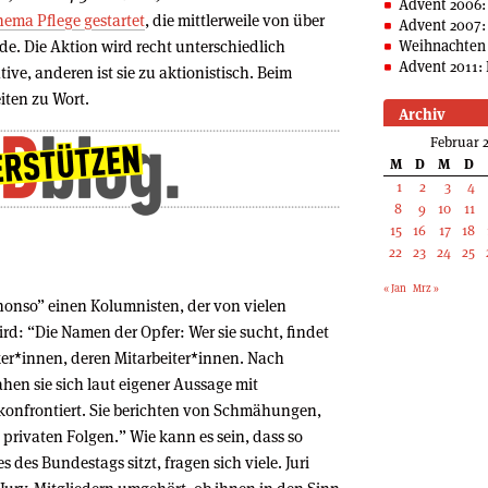
Advent 2006:
hema Pflege gestartet
, die mittlerweile von über
Advent 2007:
e. Die Aktion wird recht unterschiedlich
Weihnachten 
Advent 2011: 
tive, anderen ist sie zu aktionistisch. Beim
ten zu Wort.
Archiv
Februar 
M
D
M
D
1
2
3
4
8
9
10
11
15
16
17
18
22
23
24
25
« Jan
Mrz »
phonso” einen Kolumnisten, der von vielen
d: “Die Namen der Opfer: Wer sie sucht, findet
tiker*innen, deren Mitarbeiter*innen. Nach
n sie sich laut eigener Aussage mit
onfrontiert. Sie berichten von Schmähungen,
privaten Folgen.” Wie kann es sein, dass so
 des Bundes­tags sitzt, fragen sich viele. Juri