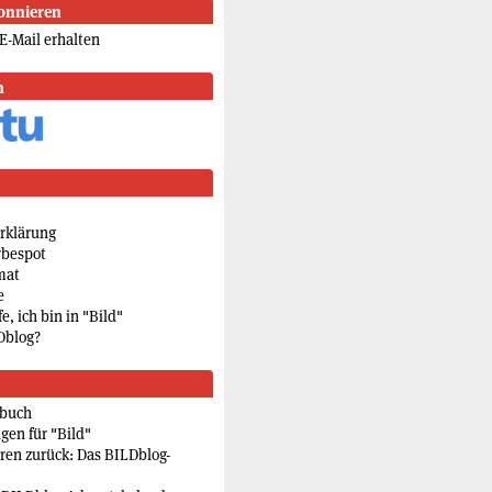
onnieren
E-Mail erhalten
n
rklärung
rbespot
mat
e
e, ich bin in "Bild"
Dblog?
rbuch
gen für "Bild"
eren zurück: Das BILDblog-