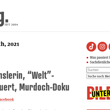
th, 2021
Was passiert 
Sachdienlich
slerin, “Welt”-
uert, Murdoch-Doku
 Facebook