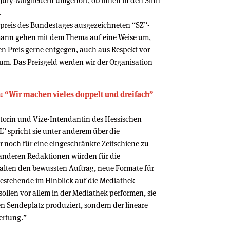
 Jury-Mitgliedern umgehört, ob ihnen in den Sinn
.
preis des Bundestages ausgezeichneten “SZ”-
mann gehen mit dem Thema auf eine Weise um,
n Preis gerne entgegen, auch aus Respekt vor
m. Das Preisgeld werden wir der Organisation
: “Wir machen vieles doppelt und dreifach”
ktorin und Vize-Intendantin des Hessischen
 spricht sie unter anderem über die
r noch für eine eingeschränkte Zeitschiene zu
 anderen Redaktionen würden für die
alten den bewussten Auftrag, neue Formate für
bestehende im Hinblick auf die Mediathek
ollen vor allem in der Mediathek performen, sie
en Sendeplatz produziert, sondern der lineare
ertung.”