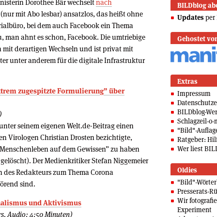
inisterin Dorothee Bär wechselt
nach
BILDblog ab
(nur mit Abo lesbar) ansatzlos, das heißt ohne
Updates
per 
erialbüro, bei dem auch Facebook ein Thema
zu, man ahnt es schon, Facebook. Die umtriebige
Gehostet vo
n mit derartigen Wechseln und ist privat mit
ster unter anderem für die digitale Infrastruktur
Extras
xtrem zugespitzte Formulierung” über
Impressum
Datenschutze
BILDblog-We
)
Schlagzeil-o-
 unter seinem eigenen Welt.de-Beitrag einen
"Bild"-Auflag
 Virologen Christian Drosten bezichtigte,
Ratgeber: Hilf
 Menschenleben auf dem Gewissen” zu haben
Wer liest BIL
gelöscht). Der Medienkritiker Stefan Niggemeier
Oldies
en des Redakteurs zum Thema Corona
"Bild"-Wörte
törend sind.
Presserats-Rü
Wir fotografi
nalismus und Aktivismus
Experiment
s, Audio: 4:50 Minuten)