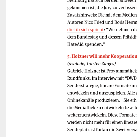
Sternburg hat sich bei den anderen
gekommen ist, die Jury zu verlassen
Zusatzhinweis: Die mit dem Medien
Autoren Nico Fried und Boris Herr
die für sich spricht
: “Wir nehmen de
dem Bundestag und dessen Präsidiu
HateAid spenden.”
5. Holzner will mehr Kooperation
(dwdl.de, Torsten Zarges)
Gabriele Holzner ist Programmdire
Rundfunks. Im Interview mit “DWDL”
Senderstrategie, lineare Formate nu
entwickeln und auszuspielen. Alle
Onlinekanäle produzieren: “Sie erh
die Mediathek zu entwickeln bzw. 
weiterzuentwickeln. Diese Formate s
werden nicht mehr für einen linear
Sendeplatz ist fortan die Zweitverw