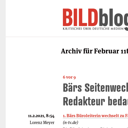
Archiv für Februar 11
6 vor 9
Bärs Seitenwech
Redakteur beda
11.2.2021, 8:54
1. Bärs Büroleiterin wechselt zu
Lorenz Meyer
(n-tv.de)