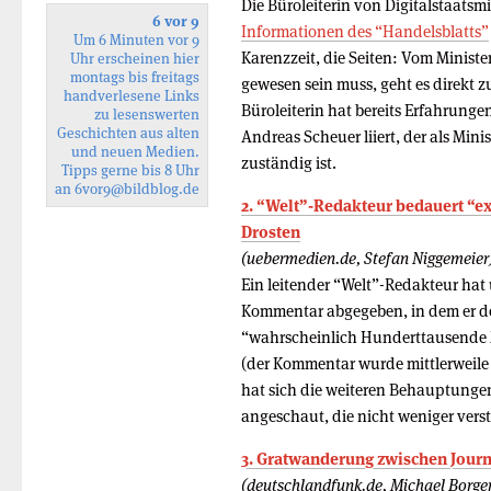
Die Büroleiterin von Digitalstaatsm
6 vor 9
Informationen des “Handelsblatts”
Um 6 Minuten vor 9
Karenzzeit, die Seiten: Vom Minist
Uhr erscheinen hier
montags bis freitags
gewesen sein muss, geht es direkt 
handverlesene Links
Büroleiterin hat bereits Erfahrunge
zu lesenswerten
Geschichten aus alten
Andreas Scheuer liiert, der als Mini
und neuen Medien.
zuständig ist.
Tipps gerne bis 8 Uhr
an
6vor9
@bildblog.de
2. “Welt”-Redakteur bedauert “e
Drosten
(uebermedien.de, Stefan Niggemeier
Ein leitender “Welt”-Redakteur hat
Kommentar abgegeben, in dem er den
“wahrscheinlich Hunderttausende
(der Kommentar wurde mittlerweile 
hat sich die weiteren Behauptung
angeschaut, die nicht weniger vers
3. Gratwanderung zwischen Jour
(deutschlandfunk.de, Michael Borger