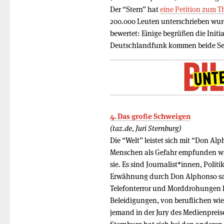
Der “Stern” hat
eine Petition zum T
200.000 Leuten unterschrieben wurd
bewertet: Einige begrüßen die Initia
Deutschlandfunk kommen beide Sei
4. Das große Schweigen
(taz.de, Juri Sternburg)
Die “Welt” leistet sich mit “Don Al
Menschen als Gefahr empfunden wir
sie. Es sind Journalist*innen, Poli
Erwähnung durch Don Alphonso sahe
Telefonterror und Morddrohungen k
Beleidigungen, von beruflichen wie 
jemand in der Jury des Medienpreises