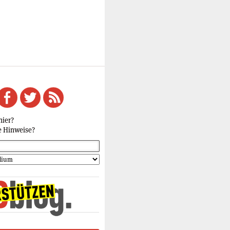
hier?
e Hinweise?