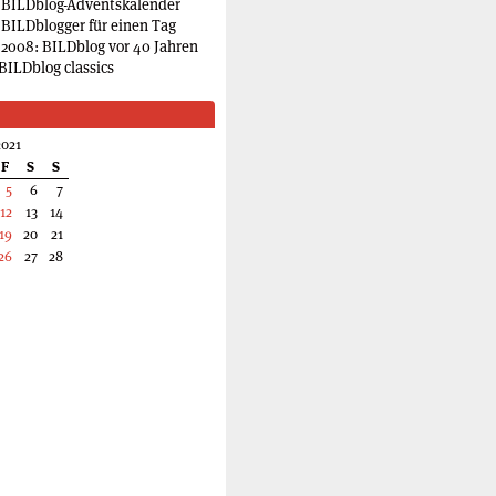
 BILDblog-Adventskalender
 BILDblogger für einen Tag
2008: BILDblog vor 40 Jahren
BILDblog classics
2021
F
S
S
5
6
7
12
13
14
19
20
21
26
27
28