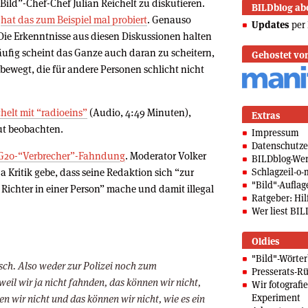
Bild”-Chef-Chef Julian Reichelt zu diskutieren.
BILDblog ab
d
hat das zum Beispiel mal probiert
. Genauso
Updates
per 
 Die Erkenntnisse aus diesen Diskussionen halten
äufig scheint das Ganze auch daran zu scheitern,
Gehostet vo
 bewegt, die für andere Personen schlicht nicht
helt mit “radioeins”
(Audio, 4:49 Minuten),
Extras
ut beobachten.
Impressum
Datenschutze
te G20-“Verbrecher”-Fahndung
. Moderator Volker
BILDblog-We
ja Kritik gebe, dass seine Redaktion sich “zur
Schlagzeil-o-
"Bild"-Auflag
Richter in einer Person” mache und damit illegal
Ratgeber: Hilf
Wer liest BIL
Oldies
"Bild"-Wörte
atsch. Also weder zur Polizei noch zum
Presserats-Rü
eil wir ja nicht fahnden, das können wir nicht,
Wir fotografi
Experiment
en wir nicht und das können wir nicht, wie es ein