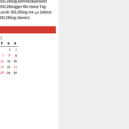
 BILDblog-Adventskalender
 BILDblogger für einen Tag
2008: BILDblog vor 40 Jahren
BILDblog classics
17
F
S
S
1
2
7
8
9
14
15
16
21
22
23
28
29
30