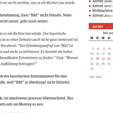
Advent 2006:
wir nicht urteilen, wie es ein Richter tun würde.
Advent 2007:
Weihnachten 
Wahrnehmung, dass “Bild” nicht fahnde. Seine
Advent 2011: 
recht nennt, geht noch weiter:
Archiv
Juli 20
wie es ein Richter tun würde. Der bayerische
M
D
M
D
a in so einer Debatte auch nicht ganz irrelevant ist,
f Facebook: “Der Fahndungsaufruf von ‘Bild’ ist
3
4
5
6
und nicht zu kritisieren. Es besteht ein hohes
10
11
12
13
linksradikalen Extremisten zu finden.” Und: “Warum
17
18
19
20
ur Aufklärung beitragen?”
24
25
26
27
31
b des bayerischen Justizministers für eine
« Jun
Aug »
ibt, weil “Bild” ja überhaupt nicht fahndet.
ile, ist mindestens genauso überraschend. Nur
Blatts sah am Montag so aus: