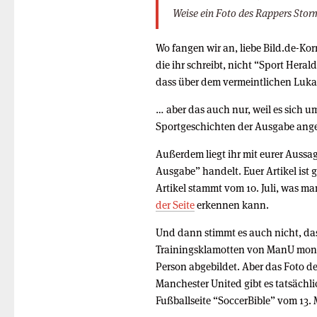
Weise ein Foto des Rappers Storm
Wo fangen wir an, liebe Bild.de-Kor
die ihr schreibt, nicht “Sport Heral
dass über dem vermeintlichen Luk
… aber das auch nur, weil es sich u
Sportgeschichten der Ausgabe ang
Außerdem liegt ihr mit eurer Aussa
Ausgabe” handelt. Euer Artikel ist g
Artikel stammt vom 10. Juli, was 
der Seite
erkennen kann.
Und dann stimmt es auch nicht, da
Trainingsklamotten von ManU montie
Person abgebildet. Aber das Foto d
Manchester United gibt es tatsächli
Fußballseite “SoccerBible” vom 13.