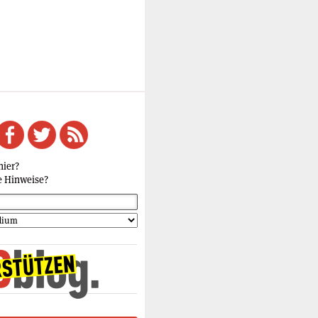
hier?
e Hinweise?