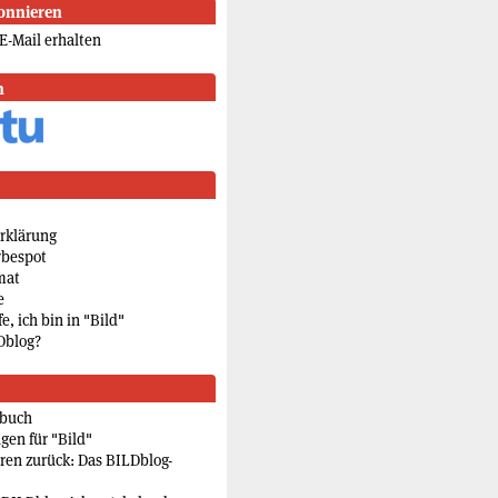
onnieren
E-Mail erhalten
n
rklärung
rbespot
mat
e
e, ich bin in "Bild"
Dblog?
rbuch
gen für "Bild"
eren zurück: Das BILDblog-