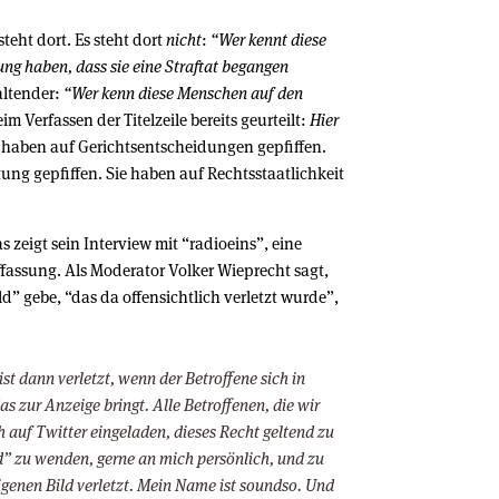
teht dort. Es steht dort
nicht
:
“Wer kennt diese
ng haben, dass sie eine Straftat begangen
altender:
“Wer kenn diese Menschen auf den
 Verfassen der Titelzeile bereits geurteilt:
Hier
 haben auf Gerichtsentscheidungen gepfiffen.
ng gepfiffen. Sie haben auf Rechtsstaatlichkeit
s zeigt sein Interview mit “radioeins”, eine
ffassung. Als Moderator Volker Wieprecht sagt,
d” gebe, “das da offensichtlich verletzt wurde”,
st dann verletzt, wenn der Betroffene sich in
as zur Anzeige bringt. Alle Betroffenen, die wir
h auf Twitter eingeladen, dieses Recht geltend zu
d” zu wenden, gerne an mich persönlich, und zu
igenen Bild verletzt. Mein Name ist soundso. Und