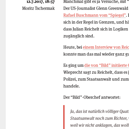
12.7.2017, 18:57
Manchmal gibt es ja Versuche, mit “
Moritz Tschermak
Der US-Journalist Glenn Greenwal
Rafael Buschmann vom “Spiegel”
.
sich in der Regel in Grenzen, und h
dass Julian Reichelt sich in Logiken
zugänglich sind.
Heute, bei
einem Interview von Reic
konnte man das mal wieder ganz g
Es ging um
die von “Bild” initiier
Wieprecht sagt zu Reichelt, dass es 
Polizei, zum Staatsanwalt und zum 
handele.
Der “Bild”-Oberchef antwortet:
Ja, das ist natürlich völliger Qu
Staatsanwalt noch zum Richter, w
weil wir nicht anklagen, das woll