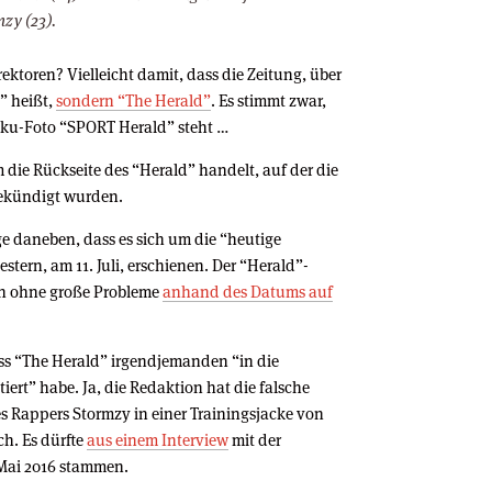
zy (23).
rektoren? Vielleicht damit, dass die Zeitung, über
d” heißt,
sondern “The Herald”
. Es stimmt zwar,
aku-Foto “SPORT Herald” steht …
m die Rückseite des “Herald” handelt, auf der die
ekündigt wurden.
ge daneben, dass es sich um die “heutige
estern, am 11. Juli, erschienen. Der “Herald”-
man ohne große Probleme
anhand des Datums auf
ss “The Herald” irgendjemanden “in die
rt” habe. Ja, die Redaktion hat die falsche
es Rappers Stormzy in einer Trainingsjacke von
ch. Es dürfte
aus einem Interview
mit der
 Mai 2016 stammen.