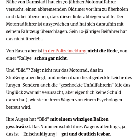
Nähe von Darmstadt hat ein 70-jähriger Motorradfahrer
versucht, einen abbremsenden Oldtimer vor ihm zu überholen
und dabei übersehen, dass dieser links abbiegen wollte. Der
Motorradfahrer ist ausgewichen und hat sich daraufhin mit
seinem Fahrzeug überschlagen. Sein 10-jähriger Beifahrer hat
das nicht überlebt.
Von Rasen aber ist
in der Polizeimeldung
nicht die Rede
, von
einer “Rallye”
schon gar nicht
.
Und “Bild”? Zeigt nicht nur das Motorrad, das im
Straßengraben liegt, und neben dran die abgedeckte Leiche des
Jungen. Sondern auch die “geschockte Unfallfahrerin” (die das
Unglück zwar mit verursacht, aber eigentlich keine Schuld
daran hat), wie sie in ihrem Wagen von einem Psychologen
betreut wird.
Ihre Augen hat “Bild”
mit einem winzigen Balken
geschwärzt
. Das Nummernschild ihres Wagens allerdings, ja,
das ist – Entschuldigung! –
gut und deutlich lesbar
.