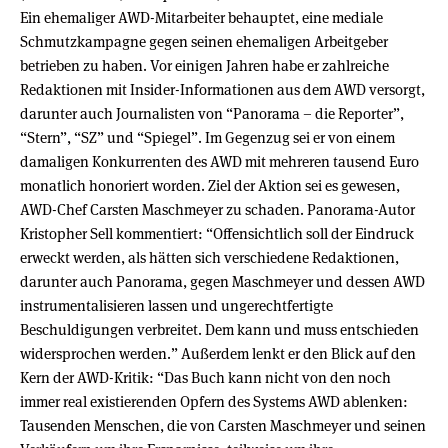
Ein ehemaliger AWD-Mitarbeiter behauptet, eine mediale
Schmutzkampagne gegen seinen ehemaligen Arbeitgeber
betrieben zu haben. Vor einigen Jahren habe er zahlreiche
Redaktionen mit Insider-Informationen aus dem AWD versorgt,
darunter auch Journalisten von “Panorama – die Reporter”,
“Stern”, “SZ” und “Spiegel”. Im Gegenzug sei er von einem
damaligen Konkurrenten des AWD mit mehreren tausend Euro
monatlich honoriert worden. Ziel der Aktion sei es gewesen,
AWD-Chef Carsten Maschmeyer zu schaden. Panorama-Autor
Kristopher Sell kommentiert: “Offensichtlich soll der Eindruck
erweckt werden, als hätten sich verschiedene Redaktionen,
darunter auch Panorama, gegen Maschmeyer und dessen AWD
instrumentalisieren lassen und ungerechtfertigte
Beschuldigungen verbreitet. Dem kann und muss entschieden
widersprochen werden.” Außerdem lenkt er den Blick auf den
Kern der AWD-Kritik: “Das Buch kann nicht von den noch
immer real existierenden Opfern des Systems AWD ablenken:
Tausenden Menschen, die von Carsten Maschmeyer und seinen