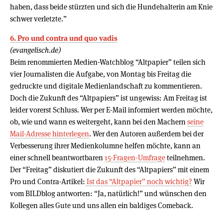
haben, dass beide stürzten und sich die Hundehalterin am Knie
schwer verletzte.”
6. Pro und contra und quo vadis
(evangelisch.de)
Beim renommierten Medien-Watchblog “Altpapier” teilen sich
vier Journalisten die Aufgabe, von Montag bis Freitag die
gedruckte und digitale Medienlandschaft zu kommentieren.
Doch die Zukunft des “Altpapiers” ist ungewiss: Am Freitag ist
leider vorerst Schluss. Wer per E-Mail informiert werden möchte,
ob, wie und wann es weitergeht, kann bei den Machern
seine
Mail-Adresse hinterlegen
. Wer den Autoren außerdem bei der
Verbesserung ihrer Medienkolumne helfen möchte, kann an
einer schnell beantwortbaren
15-Fragen-Umfrage
teilnehmen.
Der “Freitag” diskutiert die Zukunft des “Altpapiers” mit einem
Pro und Contra-Artikel:
Ist das “Altpapier” noch wichtig?
Wir
vom BILDblog antworten: “Ja, natürlich!” und wünschen den
Kollegen alles Gute und uns allen ein baldiges Comeback.