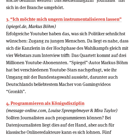
solche benannt werden? Das Medienmagazin “journalist” hat
sich in der Branche umgehört.
3. “Ich möchte mich ungern instrumentalisieren lassen”
(spiegel.de, Markus Böhm)
Erfolgreiche Youtuber haben das, was sich Politiker sehnlichst
wünschen: Zugang zu jungen Menschen. Da liegt es nahe, dass
sich die Kanzlerin in der Hochphase des Wahlkampfs gleich mit
vier Webstars zum Interview trifft: Das Quartett kommt auf drei
Millionen Youtube-Abonennten. “Spiegel”-Autor Markus Böhm
hat bei verschiedenen Youtube-Stars nachgefragt, wie ihr
Umgang mit der Bundestagswahl aussieht, darunter auch
Deutschlands beliebtestem Macher von Gamingvideos
“Gronkh”.
4. Programmieren als Königsdisziplin
(message-online.com, Louise Sprengelmeyer & Mira Taylor)
Sollten Journalisten auch programmieren können? Bei
Datenjournalisten liegt dies auf der Hand, aber auch für
klassische Onlineredakteure kann es sich lohnen. Fünf