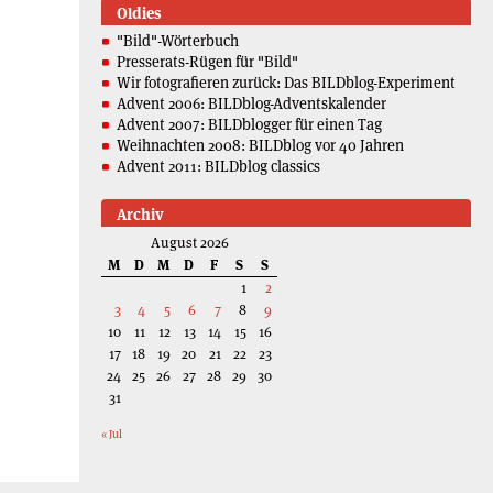
Oldies
"Bild"-Wörterbuch
Presserats-Rügen für "Bild"
Wir fotografieren zurück: Das BILDblog-Experiment
Advent 2006: BILDblog-Adventskalender
Advent 2007: BILDblogger für einen Tag
Weihnachten 2008: BILDblog vor 40 Jahren
Advent 2011: BILDblog classics
Archiv
August 2026
M
D
M
D
F
S
S
1
2
3
4
5
6
7
8
9
10
11
12
13
14
15
16
17
18
19
20
21
22
23
24
25
26
27
28
29
30
31
« Jul