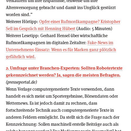
Verkäufern um ihre Ersparnisse, teilweise um ihre
Altersversorgung gebracht und damit ins Unglück gestürzt
worden sind.”
Weiterer Hörtipp:
Opfer einer Rufmordkampagne? Kristopher
Sell im Gespräch mit Henning Hübert
(Audio: 5 Minuten)
Weiterer Lesetipp: Gerhard Hensel über wirtschaftliche
Rufmordkampagnen im digitalen Zeitalter:
Fake-News im
Unternehmens-Einsatz: Wenn es für Marken ganz plötzlich
gefährlich wird.
2. Umfrage unter Branchen-Experten: Sollten Robotertexte
gekennzeichnet werden? Ja, sagen die meisten Befragten.
(presseportal.de)
Wenn Verlage computergenerierte Texte verwenden, dann
handelt es sich meist um Sportergebnisse, Börsendaten oder
Wetternews. Es ist jedoch damit zu rechnen, dass
fortschreitende Technik auch computergenerierte Texte in
anderen Feldern ermöglicht. Da stellt sich die Frage nach der
Kennzeichnung: Sollen maschinell erstelle Beiträge auch als