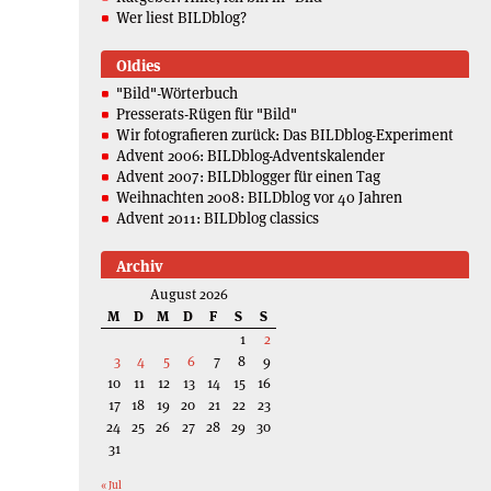
Wer liest BILDblog?
Oldies
"Bild"-Wörterbuch
Presserats-Rügen für "Bild"
Wir fotografieren zurück: Das BILDblog-Experiment
Advent 2006: BILDblog-Adventskalender
Advent 2007: BILDblogger für einen Tag
Weihnachten 2008: BILDblog vor 40 Jahren
Advent 2011: BILDblog classics
Archiv
August 2026
M
D
M
D
F
S
S
1
2
3
4
5
6
7
8
9
10
11
12
13
14
15
16
17
18
19
20
21
22
23
24
25
26
27
28
29
30
31
« Jul