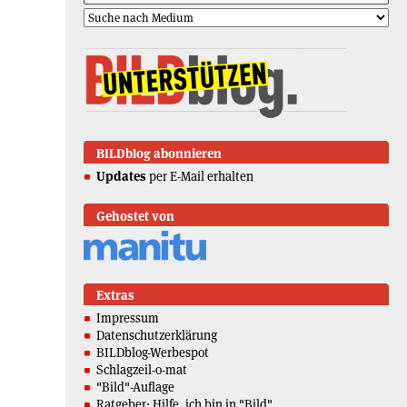
BILDblog abonnieren
Updates
per E-Mail erhalten
Gehostet von
Extras
Impressum
Datenschutzerklärung
BILDblog-Werbespot
Schlagzeil-o-mat
"Bild"-Auflage
Ratgeber: Hilfe, ich bin in "Bild"