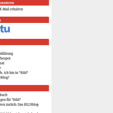
onnieren
E-Mail erhalten
n
rklärung
rbespot
mat
e
e, ich bin in "Bild"
Dblog?
rbuch
gen für "Bild"
eren zurück: Das BILDblog-