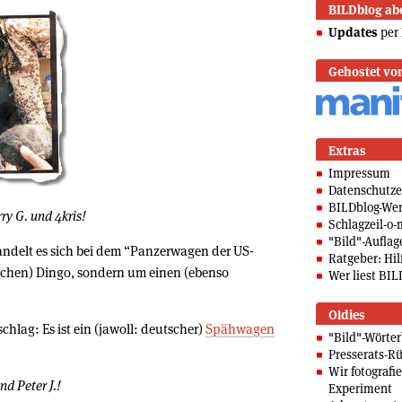
BILDblog ab
Updates
per 
Gehostet vo
Extras
Impressum
Datenschutze
BILDblog-We
ry G. und 4kris!
Schlagzeil-o-
"Bild"-Auflag
delt es sich bei dem “Panzerwagen der US-
Ratgeber: Hilf
chen) Dingo, sondern um einen (ebenso
Wer liest BIL
Oldies
chlag: Es ist ein (jawoll: deutscher)
Spähwagen
"Bild"-Wörte
Presserats-Rü
Wir fotografi
nd Peter J.!
Experiment