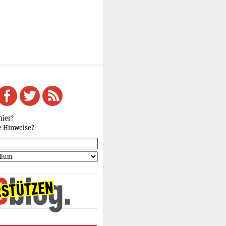
hier?
e Hinweise?