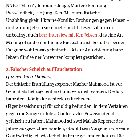
NATO, “Eliten”, Terroranschläge, Mustererkennung,
Pressefreiheit, Tilo Jung, KenFM, journalistische
Unabhängigkeit, Ukraine-Konflikt, Drohungen gegen Jebsen –
und warum Jebsen so schnell spricht. Lesen sollte man
unbedingt auch
betr. Interview mit Ken Jebsen
, das eine Art
Making of und einordnende Rückschau ist. So hat es bei der
Freigabe wohl etwas geknirscht. Bei der Autorisierung habe
Jebsen fünf seiner Antworten komplett gestrichen.
2. Falscher Scheich auf Tauchstation
(faz.net, Gina Thomas)
Der britische Enthüllungsreporter Mazher Mahmood ist vor
Gericht als Betrüger entlarvt und verurteilt worden. Die Jury
habe den „König der verdeckten Recherche“
(Eigenbezeichnung) für schuldig befunden, in dem Verfahren
gegen die Sängerin Tulisa Contostavlos Beweismaterial
gefälscht zu haben. Mahmood sei zwei Mal als Reporter des
Jahres ausgezeichnet worden, obwohl sein Vorgehen wie seine
Glaubwürdigkeit wiederholt in Frage gestanden hätten. Die