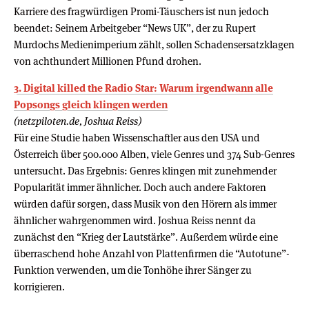
Karriere des fragwürdigen Promi-Täuschers ist nun jedoch
beendet: Seinem Arbeitgeber “News UK”, der zu Rupert
Murdochs Medienimperium zählt, sollen Schadensersatzklagen
von achthundert Millionen Pfund drohen.
3. Digital killed the Radio Star: Warum irgendwann alle
Popsongs gleich klingen werden
(netzpiloten.de, Joshua Reiss)
Für eine Studie haben Wissenschaftler aus den USA und
Österreich über 500.000 Alben, viele Genres und 374 Sub-Genres
untersucht. Das Ergebnis: Genres klingen mit zunehmender
Popularität immer ähnlicher. Doch auch andere Faktoren
würden dafür sorgen, dass Musik von den Hörern als immer
ähnlicher wahrgenommen wird. Joshua Reiss nennt da
zunächst den “Krieg der Lautstärke”. Außerdem würde eine
überraschend hohe Anzahl von Plattenfirmen die “Autotune”-
Funktion verwenden, um die Tonhöhe ihrer Sänger zu
korrigieren.