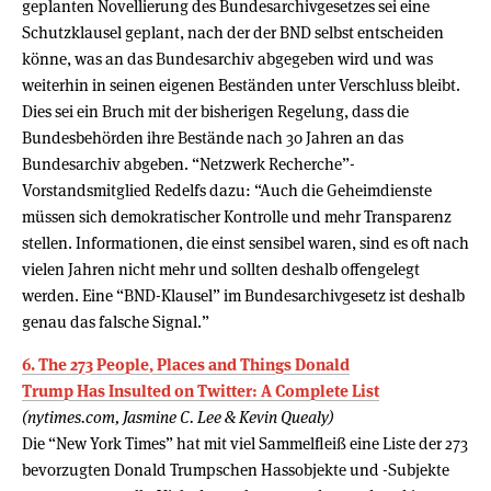
geplanten Novellierung des Bundesarchivgesetzes sei eine
Schutzklausel geplant, nach der der BND selbst entscheiden
könne, was an das Bundesarchiv abgegeben wird und was
weiterhin in seinen eigenen Beständen unter Verschluss bleibt.
Dies sei ein Bruch mit der bisherigen Regelung, dass die
Bundesbehörden ihre Bestände nach 30 Jahren an das
Bundesarchiv abgeben. “Netzwerk Recherche”-
Vorstandsmitglied Redelfs dazu: “Auch die Geheimdienste
müssen sich demokratischer Kontrolle und mehr Transparenz
stellen. Informationen, die einst sensibel waren, sind es oft nach
vielen Jahren nicht mehr und sollten deshalb offengelegt
werden. Eine “BND-Klausel” im Bundesarchivgesetz ist deshalb
genau das falsche Signal.”
6. The 273 People, Places and Things Donald
Trump Has Insulted on Twitter: A Complete List
(nytimes.com, Jasmine C. Lee & Kevin Quealy)
Die “New York Times” hat mit viel Sammelfleiß eine Liste der 273
bevorzugten Donald Trumpschen Hassobjekte und -Subjekte