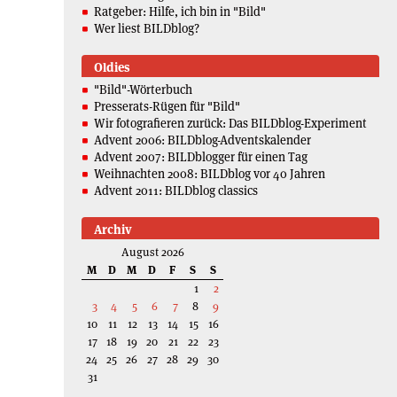
Ratgeber: Hilfe, ich bin in "Bild"
Wer liest BILDblog?
Oldies
"Bild"-Wörterbuch
Presserats-Rügen für "Bild"
Wir fotografieren zurück: Das BILDblog-Experiment
Advent 2006: BILDblog-Adventskalender
Advent 2007: BILDblogger für einen Tag
Weihnachten 2008: BILDblog vor 40 Jahren
Advent 2011: BILDblog classics
Archiv
August 2026
M
D
M
D
F
S
S
1
2
3
4
5
6
7
8
9
10
11
12
13
14
15
16
17
18
19
20
21
22
23
24
25
26
27
28
29
30
31