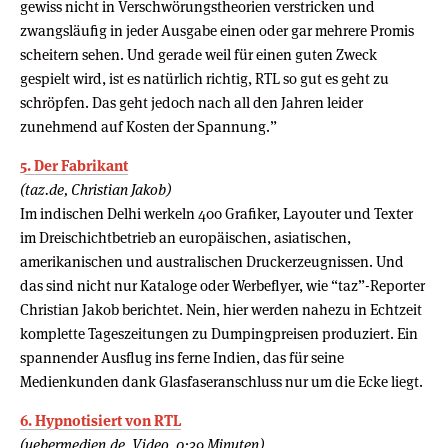
gewiss nicht in Verschwörungstheorien verstricken und
zwangsläufig in jeder Ausgabe einen oder gar mehrere Promis
scheitern sehen. Und gerade weil für einen guten Zweck
gespielt wird, ist es natürlich richtig, RTL so gut es geht zu
schröpfen. Das geht jedoch nach all den Jahren leider
zunehmend auf Kosten der Spannung.”
5. Der Fabrikant
(taz.de, Christian Jakob)
Im indischen Delhi werkeln 400 Grafiker, Layouter und Texter
im Dreischichtbetrieb an europäischen, asiatischen,
amerikanischen und australischen Druckerzeugnissen. Und
das sind nicht nur Kataloge oder Werbeflyer, wie “taz”-Reporter
Christian Jakob berichtet. Nein, hier werden nahezu in Echtzeit
komplette Tageszeitungen zu Dumpingpreisen produziert. Ein
spannender Ausflug ins ferne Indien, das für seine
Medienkunden dank Glasfaseranschluss nur um die Ecke liegt.
6. Hypnotisiert von RTL
(uebermedien.de, Video, 0:39 Minuten)