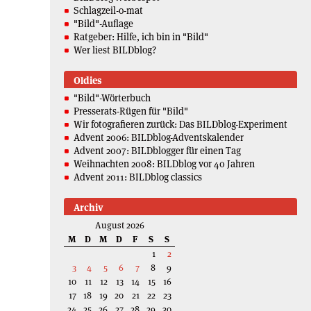
Schlagzeil-o-mat
"Bild"-Auflage
Ratgeber: Hilfe, ich bin in "Bild"
Wer liest BILDblog?
Oldies
"Bild"-Wörterbuch
Presserats-Rügen für "Bild"
Wir fotografieren zurück: Das BILDblog-Experiment
Advent 2006: BILDblog-Adventskalender
Advent 2007: BILDblogger für einen Tag
Weihnachten 2008: BILDblog vor 40 Jahren
Advent 2011: BILDblog classics
Archiv
August 2026
M
D
M
D
F
S
S
1
2
3
4
5
6
7
8
9
10
11
12
13
14
15
16
17
18
19
20
21
22
23
24
25
26
27
28
29
30