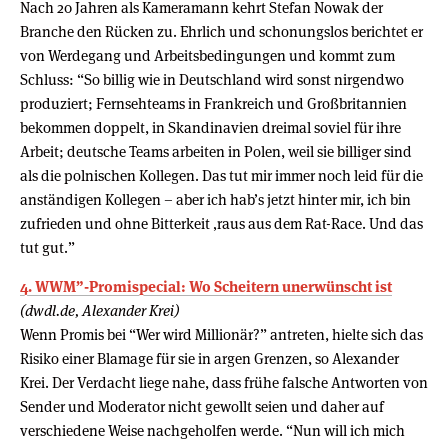
Nach 20 Jahren als Kameramann kehrt Stefan Nowak der
Branche den Rücken zu. Ehrlich und schonungslos berichtet er
von Werdegang und Arbeitsbedingungen und kommt zum
Schluss: “So billig wie in Deutschland wird sonst nirgendwo
produziert; Fernsehteams in Frankreich und Großbritannien
bekommen doppelt, in Skandinavien dreimal soviel für ihre
Arbeit; deutsche Teams arbeiten in Polen, weil sie billiger sind
als die polnischen Kollegen. Das tut mir immer noch leid für die
anständigen Kollegen – aber ich hab’s jetzt hinter mir, ich bin
zufrieden und ohne Bitterkeit ‚raus aus dem Rat-Race. Und das
tut gut.”
4. WWM”-Promispecial: Wo Scheitern unerwünscht ist
(dwdl.de, Alexander Krei)
Wenn Promis bei “Wer wird Millionär?” antreten, hielte sich das
Risiko einer Blamage für sie in argen Grenzen, so Alexander
Krei. Der Verdacht liege nahe, dass frühe falsche Antworten von
Sender und Moderator nicht gewollt seien und daher auf
verschiedene Weise nachgeholfen werde. “Nun will ich mich