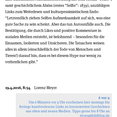
samt geschichtlichem Abriss (erstes “Selfie”: 1839), unzähligen
Links zum Weiterlesen und kulturpessimistischem Ende:
“Letztendlich ziehen Selfies Aufmerksamkeit auf sich, was eine
gute Sache zu sein scheint. Aber das tun Autounfälle auch. Die
Bestätigung, die durch Likes und positive Kommentare in
sozialen Medien entsteht, ist belohnend – besonders für die
Einsamen, Isolierten und Unsicheren. Die Tatsachen weisen
alles in allem (einschließlich der Tode von Menschen und
Tieren!) darauf hin, dass es bei diesem Hype nur wenig zu
verherrlichen gibt.”
19.4.2016, 8:54
Lorenz Meyer
6 vor 9
Um 6 Minuten vor 9 Uhr erscheinen hier montags bis
freitags handverlesene Links zu lesenswerten Geschichten
aus alten und neuen Medien. Tipps gerne bis 8 Uhr an
6vor9
@bildblog.de