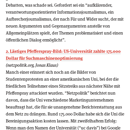
Debatten, was schade sei. Gefordert sei ein “aufklärender,
verantwortungsorientierter Informationsjournalismus, ein
Aufbrecherjournalismus, der nach Für und Wider sucht, der mit
neuen Argumenten und Gegenargumenten anstelle von
Allgemeinplätzen spielt, der Themen problematisiert und einen
öffentlichen Dialog ermöglicht”.
2. Lästiges Pfefferspray-Bild: US-Universität zahlte 175.000
Dollar für Suchmaschinenoptimierung
(netzpolitik.org, Jonas Klaus)
Manch einer erinnert sich noch an die Bilder von
Studentenprotesten an einer amerikanischen Uni, bei der die
friedlichen Teilnehmer eines Sitzstreiks aus nächster Nähe mit
Pfefferspray attackiert wurden. “Netzpolitik” berichtet nun
davon, dass die Uni verschiedene Marketingunternehmen
beauftragt hat, die für sie unangenehme Berichterstattung aus
dem Netz zu drängen. Rund 175.000 Dollar habe sich die Uni die
Bereinigungsaktion kosten lassen. Mit zweifelhaftem Erfolg:
Wenn man den Namen der Universität (“uc davis”) bei Google