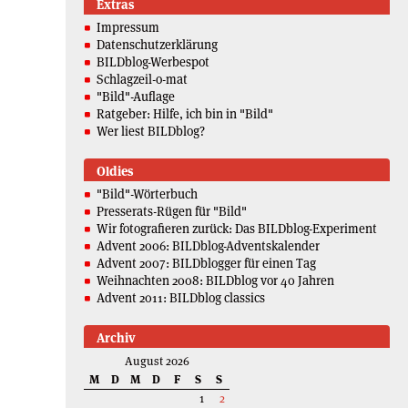
Extras
Impressum
Datenschutzerklärung
BILDblog-Werbespot
Schlagzeil-o-mat
"Bild"-Auflage
Ratgeber: Hilfe, ich bin in "Bild"
Wer liest BILDblog?
Oldies
"Bild"-Wörterbuch
Presserats-Rügen für "Bild"
Wir fotografieren zurück: Das BILDblog-Experiment
Advent 2006: BILDblog-Adventskalender
Advent 2007: BILDblogger für einen Tag
Weihnachten 2008: BILDblog vor 40 Jahren
Advent 2011: BILDblog classics
Archiv
August 2026
M
D
M
D
F
S
S
1
2