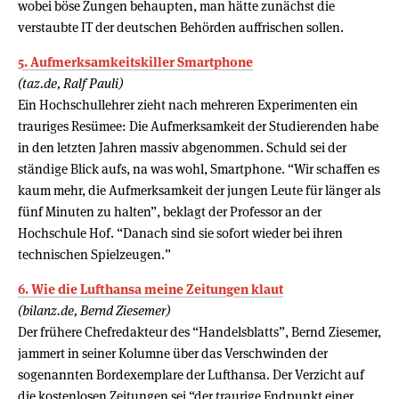
wobei böse Zungen behaupten, man hätte zunächst die
verstaubte IT der deutschen Behörden auffrischen sollen.
5. Aufmerksamkeitskiller Smartphone
(taz.de, Ralf Pauli)
Ein Hochschullehrer zieht nach mehreren Experimenten ein
trauriges Resümee: Die Aufmerksamkeit der Studierenden habe
in den letzten Jahren massiv abgenommen. Schuld sei der
ständige Blick aufs, na was wohl, Smartphone. “Wir schaffen es
kaum mehr, die Aufmerksamkeit der jungen Leute für länger als
fünf Minuten zu halten”, beklagt der Professor an der
Hochschule Hof. “Danach sind sie sofort wieder bei ihren
technischen Spielzeugen.”
6. Wie die Lufthansa meine Zeitungen klaut
(bilanz.de, Bernd Ziesemer)
Der frühere Chefredakteur des “Handelsblatts”, Bernd Ziesemer,
jammert in seiner Kolumne über das Verschwinden der
sogenannten Bordexemplare der Lufthansa. Der Verzicht auf
die kostenlosen Zeitungen sei “der traurige Endpunkt einer